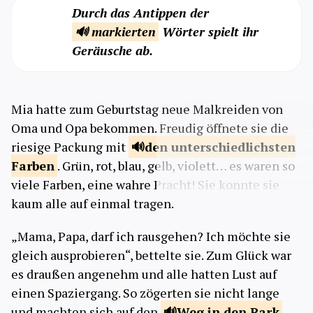
Durch das Antippen der
🔊 markierten
Wörter spielt ihr
Geräusche ab.
Mia hatte zum Geburtstag neue Malkreiden von
Oma und Opa bekommen. Freudig öffnete sie die
riesige Packung mit
den unterschiedlichsten
Farben
. Grün, rot, blau, gelb, violett… es waren so
viele Farben, eine wahre Pracht! Sie konnte sie
kaum alle auf einmal tragen.
„Mama, Papa, darf ich rausgehen? Ich möchte sie
gleich ausprobieren“, bettelte sie. Zum Glück war
es draußen angenehm und alle hatten Lust auf
einen Spaziergang. So zögerten sie nicht lange
und machten sich auf den
Weg in den
Park
.