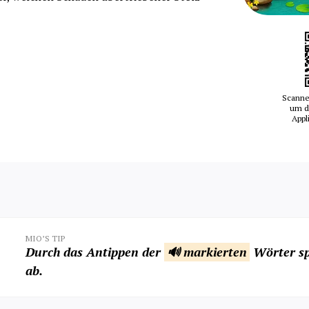
Scanne
um d
Appl
MIO’S TIP
Durch das Antippen der
🔊 markierten
Wörter sp
ab.