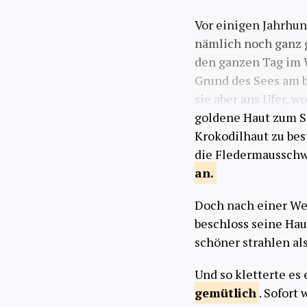
Vor einigen Jahrhun
nämlich noch ganz g
den ganzen Tag im 
Grund des Sees am 
sie aber ans Ufer, w
goldene Haut zum S
Krokodilhaut zu bes
die Fledermausschw
an.
Doch nach einer Wei
beschloss seine Hau
schöner strahlen als
Und so kletterte es
gemütlich
. Sofort