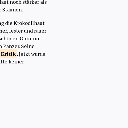
aut noch stärker als
r Staunen.
ng die Krokodilhaut
er, fester und rauer
nschönen Grünton
n Panzer. Seine
l
Kritik
. Jetzt wurde
tte keiner