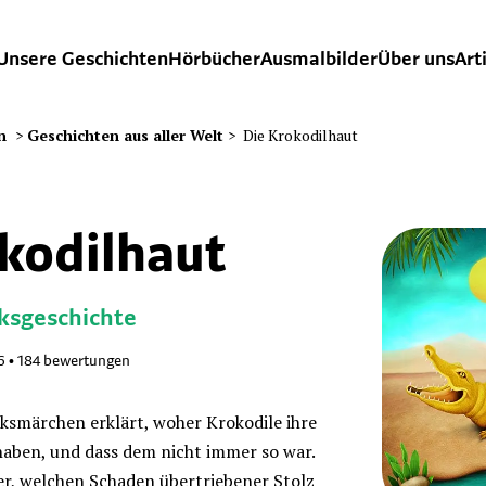
Unsere Geschichten
Hörbücher
Ausmalbilder
Über uns
Art
n
>
Geschichten aus aller Welt
>
Die Krokodilhaut
kodilhaut
lksgeschichte
6
•
184
bewertungen
lksmärchen erklärt, woher Krokodile ihre
haben, und dass dem nicht immer so war.
er, welchen Schaden übertriebener Stolz