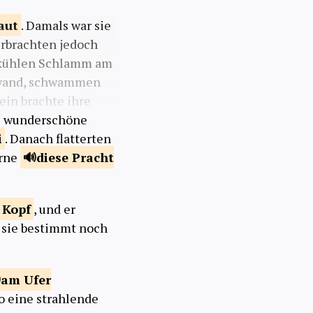
aut
. Damals war sie
erbrachten jedoch
m kühlen Schlamm am
hwand, schwammen
ein brachte ihre
e wunderschöne
i
. Danach flatterten
erne
diese Pracht
u
Kopf
, und er
e sie bestimmt noch
am Ufer
o eine strahlende