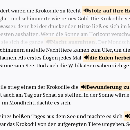
dert waren die Krokodile zu Recht
stolz auf ihre
H
latt und schimmerte wie reines Gold. Die Krokodile v
Wasser, denn bei der drückenden Hitze ließ es sich i
besten aushalten. Wenn die Sonne am Horizont versc
o sie sich die ganze
Nacht
ausruhten
. Der Mondsch
chimmern und alle Nachttiere kamen zum Ufer, um di
taunen. Als erstes flogen jedes Mal
die
Eulen herbe
ärme zum See. Und auch die Wildkatzen sahen sich g
le stieg einem der Krokodile die
Bewunderung z
t auch am Tag zur Schau zu stellen. In der Sonne würd
 im Mondlicht, dachte es sich.
 eines heißen Tages aus dem See und machte es sich
 war das Krokodil von den aufgeregten Tiere umgeben. S