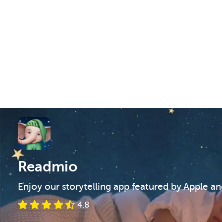
Readmio
Enjoy our storytelling app featured by Apple a
4.8