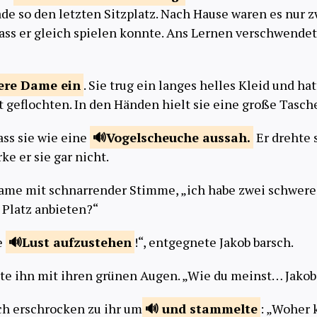
ade so den letzten Sitzplatz. Nach Hause waren es nur z
 dass er gleich spielen konnte. Ans Lernen verschwende
tere Dame
ein
. Sie trug ein langes helles Kleid und ha
 geflochten. In den Händen hielt sie eine große Tasch
ass sie wie eine
Vogelscheuche
aussah.
Er drehte 
ke er sie gar nicht.
 Dame mit schnarrender Stimme, „ich habe zwei schwer
 Platz anbieten?“
e
Lust
aufzustehen
!“, entgegnete Jakob barsch.
te ihn mit ihren grünen Augen. „Wie du meinst… Jakob
ch erschrocken zu ihr um
und
stammelte
: „Woher 