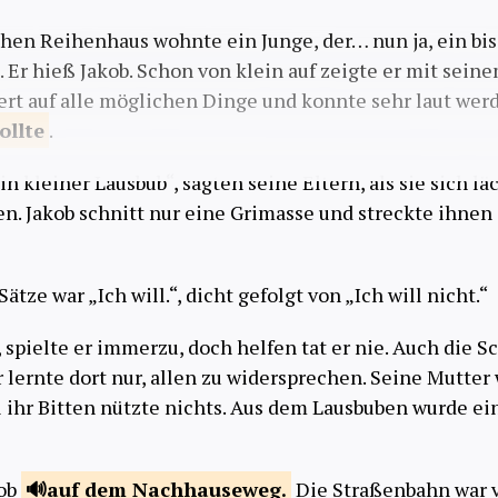
hen Reihenhaus wohnte ein Junge, der… nun ja, ein bi
. Er hieß Jakob. Schon von klein auf zeigte er mit sein
ert auf alle möglichen Dinge und konnte sehr laut wer
ollte
.
ein kleiner Lausbub“, sagten seine Eltern, als sie sich l
. Jakob schnitt nur eine Grimasse und streckte ihnen
ätze war „Ich will.“, dicht gefolgt von „Ich will nicht.“
, spielte er immerzu, doch helfen tat er nie. Auch die 
 lernte dort nur, allen zu widersprechen. Seine Mutter
ll ihr Bitten nützte nichts. Aus dem Lausbuben wurde ei
kob
auf dem
Nachhauseweg.
Die Straßenbahn war 