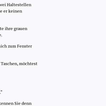
wei Haltestellen
te er keinen
tte ihre grauen
e.
sich zum Fenster
e Taschen, möchtest
.“
kennen Sie denn