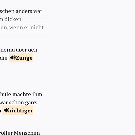
sschen anders war
em dicken
den, wenn er nicht
ächelnd über den
 die
Zunge
Schule machte ihm
 war schon ganz
n
richtiger
voller Menschen