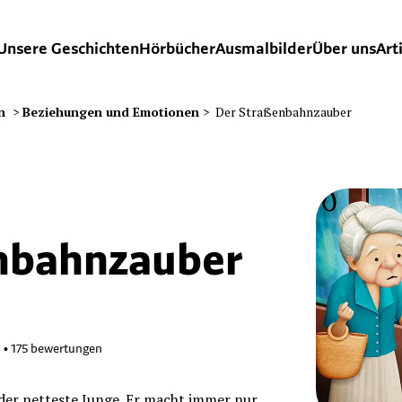
Unsere Geschichten
Hörbücher
Ausmalbilder
Über uns
Art
n
>
Beziehungen und Emotionen
>
Der Straßenbahnzauber
nbahnzauber
a
6
•
175
bewertungen
 der netteste Junge. Er macht immer nur,