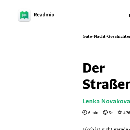
Gute-Nacht-Geschichte
Der
Straße
Lenka Novakov
6
min
5
+
4.7
Jakob ist nicht gerade