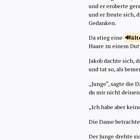
und er eroberte ger
und er freute sich,
Gedanken.
Da stieg eine
äl
Haare zu einem Dutt
Jakob dachte sich, d
und tat so, als bemer
„Junge“, sagte die
du mir nicht deinen
„Ich habe aber kein
Die Dame betrachte
Der Junge drehte si