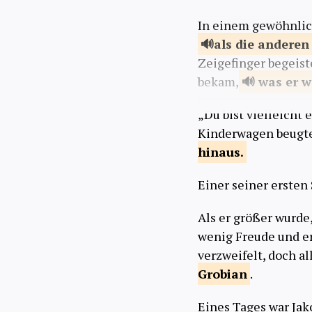
In einem gewöhnlic
als die
anderen
Zeigefinger begeist
bekam,
was er
w
„Du bist vielleicht 
Kinderwagen beugten
hinaus.
Einer seiner ersten S
Als er größer wurde
wenig Freude und er
verzweifelt, doch a
Grobian
.
Eines Tages war Ja