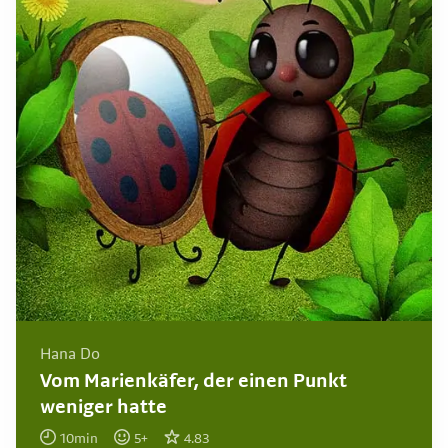
Hana Do
Vom Marienkäfer, der einen Punkt
weniger hatte
10
min
5
+
4.83