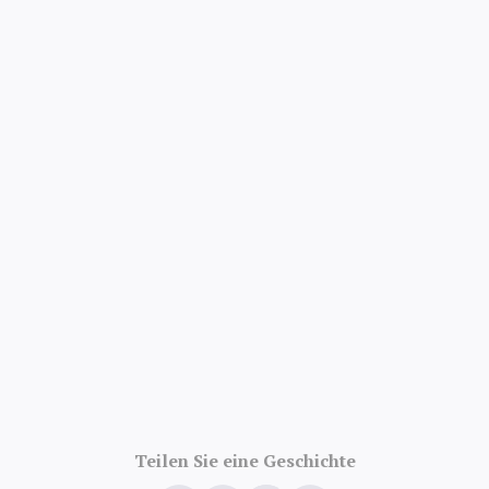
4.8/5 · 52 000
Bewertungen
Teilen Sie eine Geschichte