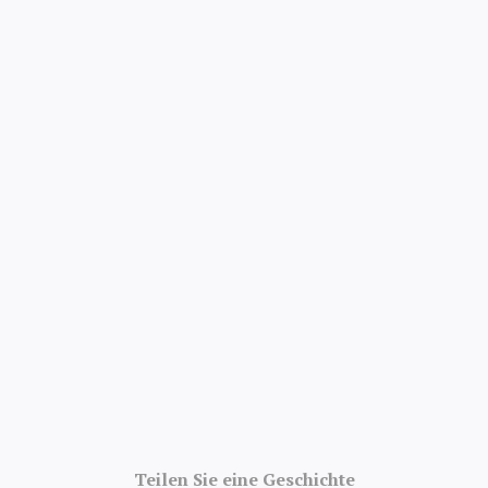
4.8/5 · 52 000
Bewertungen
Teilen Sie eine Geschichte