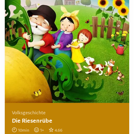
Volksgeschichte
Die Riesenrübe
10
min
1
+
4.66