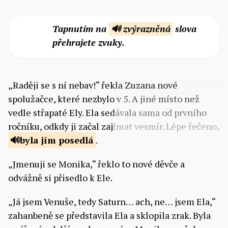
Tapnutím na
🔊 zvýrazněná
slova
přehrajete zvuky.
„Raději se s ní nebav!“ řekla Zuzana nové
spolužačce, které nezbylo v 5. A jiné místo než
vedle střapaté Ely. Ela sedávala sama od prvního
ročníku, odkdy ji začal zajímat vesmír. Lépe řečeno,
byla jím
posedlá
.
„Jmenuji se Monika,“ řeklo to nové děvče a
odvážně si přisedlo k Ele.
„Já jsem Venuše, tedy Saturn… ach, ne… jsem Ela,“
zahanbeně se představila Ela a sklopila zrak. Byla