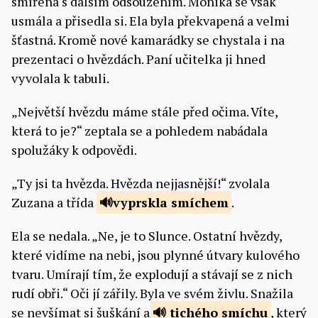
smířená s dalším odsouzením. Monika se však
usmála a přisedla si. Ela byla překvapená a velmi
šťastná. Kromě nové kamarádky se chystala i na
prezentaci o hvězdách. Paní učitelka ji hned
vyvolala k tabuli.
„Největší hvězdu máme stále před očima. Víte,
která to je?“ zeptala se a pohledem nabádala
spolužáky k odpovědi.
„Ty jsi ta hvězda. Hvězda nejjasnější!“ zvolala
Zuzana a třída
vyprskla
smíchem
.
Ela se nedala. „Ne, je to Slunce. Ostatní hvězdy,
které vidíme na nebi, jsou plynné útvary kulového
tvaru. Umírají tím, že explodují a stávají se z nich
rudí obři.“ Oči jí zářily. Byla ve svém živlu. Snažila
se nevšímat si šuškání a
tichého
smíchu
, který