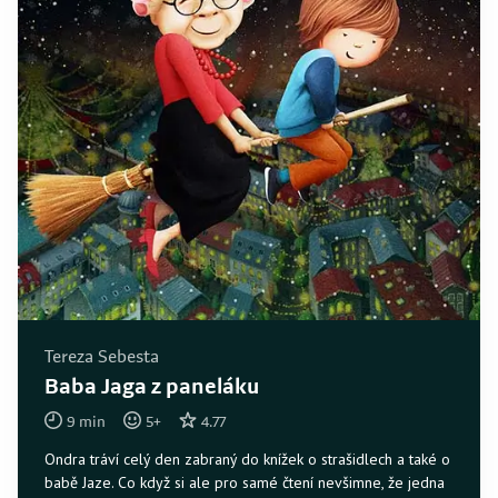
Tereza Sebesta
Baba Jaga z paneláku
9
min
5
+
4.77
Ondra tráví celý den zabraný do knížek o strašidlech a také o
babě Jaze. Co když si ale pro samé čtení nevšimne, že jedna