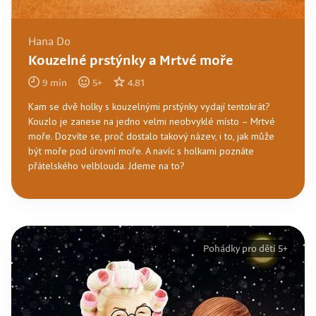
Hana Do
Kouzelné prstýnky a Mrtvé moře
9
min
5
+
4.81
Kam se dvě holky s kouzelnými prstýnky vydají tentokrát?
Kouzlo je zanese na jedno velmi neobvyklé místo – Mrtvé
moře. Dozvíte se, proč dostalo takový název, i to, jak může
být moře pod úrovní moře. A navíc s holkami poznáte
přátelského velblouda. Jdeme na to?
Pohádky pro děti 5+