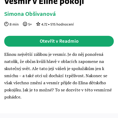
Vesmír v Elině pokoji
Simona Obšivanová
8
min
5
+
4.72
•
515
hodnocení
Otevřít v Readmio
Elinou největší zálibou je vesmír. Je do něj ponořená
natolik, že občas kvůli hlavě v oblacích zapomene na
skutečný svět. Ale tato její vášeň je spolužákům jen k
smíchu – a také otci už dochází trpělivost. Nakonec se
však všechno změní a vesmír přijde do Elina dětského
pokojíku. Jak je to možné? To se dozvíte v této vesmírné
pohádce.