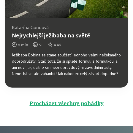
Katarína Gondová
Nejrychlejší ježibaba na světě
8
min
5
+
4.46
Ježibaba Bobina se stane součástí jednoho velmi nečekaného
dobrodružství. Stačí totiž, že si splete formuli s formulkou, a
ani neví jak, ocitne se mezi opravdovými závodními auty.
Nenechá se ale zahanbit! Jak nakonec celý závod dopadne?
Procházet všechny pohádky