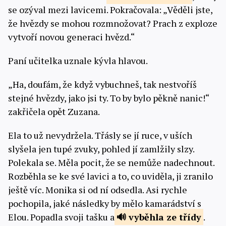
se ozýval mezi lavicemi. Pokračovala: „Věděli jste,
že hvězdy se mohou rozmnožovat? Prach z exploze
vytvoří novou generaci hvězd.“
Paní učitelka uznale kývla hlavou.
„Ha, doufám, že když vybuchneš, tak nestvoříš
stejné hvězdy, jako jsi ty. To by bylo pěkně nanic!“
zakřičela opět Zuzana.
Ela to už nevydržela. Třásly se jí ruce, v uších
slyšela jen tupé zvuky, pohled jí zamlžily slzy.
Polekala se. Měla pocit, že se nemůže nadechnout.
Rozběhla se ke své lavici a to, co uviděla, ji zranilo
ještě víc. Monika si od ní odsedla. Asi rychle
pochopila, jaké následky by mělo kamarádství s
Elou. Popadla svoji tašku a
vyběhla
ze třídy
.