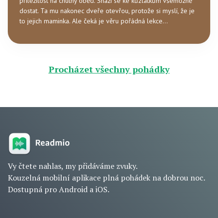
příležitost na chutný oběd. Snaží se ke kůzlátkům všemožně
dostat. Ta mu nakonec dveře otevřou, protože si myslí, že je
to jejich maminka. Ale čeká je věru pořádná lekce…
Procházet všechny pohádky
Vy čtete nahlas, my přidáváme zvuky.
Kouzelná mobilní aplikace plná pohádek na dobrou noc.
Dostupná pro Android a iOS.