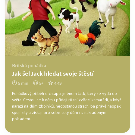
Britská pohádka
Jak šel Jack hledat svoje štěstí
5
min
5
+
4.49
Pohádkový příběh o chlapci jménem Jack, který se vydá do
světa. Cestou se k němu přidají různí zvířecí kamarádi, a když
narazí na dům zbojníků, nedostanou strach, ba právě naopak,
spojí síly a získají pro sebe celý dům i s nakradeným
pokladem.