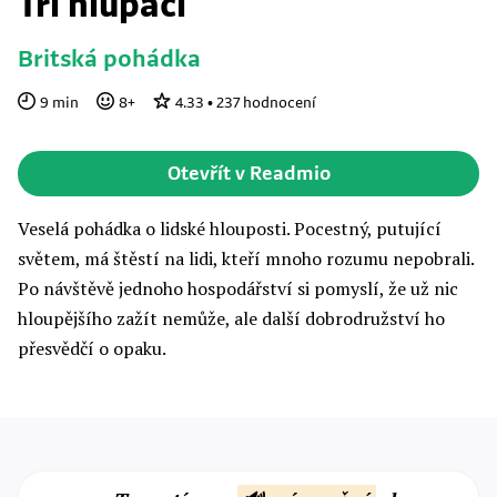
Tři hlupáci
Britská pohádka
9
min
8
+
4.33
•
237
hodnocení
Otevřít v Readmio
Veselá pohádka o lidské hlouposti. Pocestný, putující
světem, má štěstí na lidi, kteří mnoho rozumu nepobrali.
Po návštěvě jednoho hospodářství si pomyslí, že už nic
hloupějšího zažít nemůže, ale další dobrodružství ho
přesvědčí o opaku.