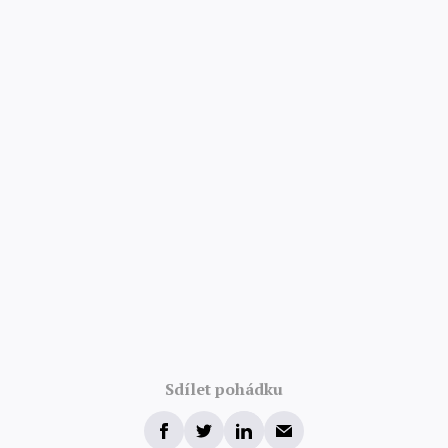
4.8/5 · 52 000 hodnocení
Sdílet pohádku