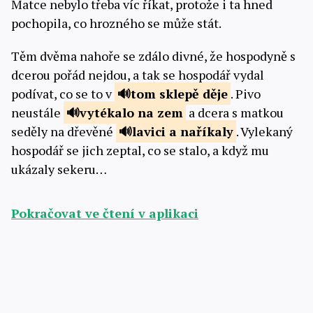
Matce nebylo třeba víc říkat, protože i ta hned
pochopila, co hrozného se může stát.
Těm dvěma nahoře se zdálo divné, že hospodyně s
dcerou pořád nejdou, a tak se hospodář vydal
podívat, co se to v
tom sklepě
děje
. Pivo
neustále
vytékalo
na zem
a dcera s matkou
seděly na dřevěné
lavici a
naříkaly
. Vylekaný
hospodář se jich zeptal, co se stalo, a když mu
ukázaly sekeru…
Pokračovat ve čtení v aplikaci