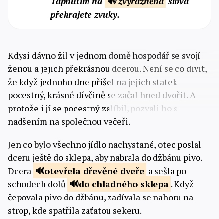
Tapnutím na
🔊 zvýrazněná
slova
přehrajete zvuky.
Kdysi dávno žil v jednom domě hospodář se svojí
ženou a jejich překrásnou dcerou. Není se co divit,
že když jednoho dne přišel na jejich statek
pocestný, krásné dívčině se začal hned dvořit. A
protože i jí se pocestný zalíbil, pozvali ho s
nadšením na společnou večeři.
Jen co bylo všechno jídlo nachystané, otec poslal
dceru ještě do sklepa, aby nabrala do džbánu pivo.
Dcera
otevřela
dřevěné dveře
a sešla po
schodech dolů
do
chladného sklepa
. Když
čepovala pivo do džbánu, zadívala se nahoru na
strop, kde spatřila zaťatou sekeru.