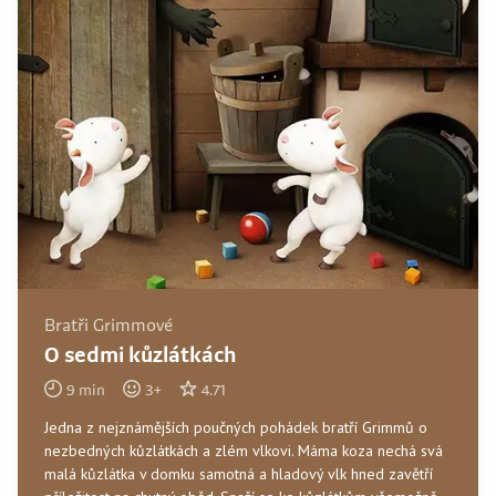
Bratři Grimmové
O sedmi kůzlátkách
9
min
3
+
4.71
Jedna z nejznámějších poučných pohádek bratří Grimmů o
nezbedných kůzlátkách a zlém vlkovi. Máma koza nechá svá
malá kůzlátka v domku samotná a hladový vlk hned zavětří