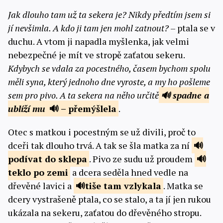
Jak dlouho tam už ta sekera je? Nikdy předtím jsem si
jí nevšimla. A kdo ji tam jen mohl zatnout?
– ptala se v
duchu. A vtom ji napadla myšlenka, jak velmi
nebezpečné je mít ve stropě zaťatou sekeru.
Kdybych se vdala za pocestného, časem bychom spolu
měli syna, který jednoho dne vyroste, a my ho pošleme
sem pro pivo. A ta sekera na něho určitě
spadne a
ublíží mu
– přemýšlela
.
Otec s matkou i pocestným se už divili, proč to
dceři tak dlouho trvá. A tak se šla matka za ní
podívat
do sklepa
. Pivo ze sudu už proudem
teklo po zemi
a dcera seděla hned vedle na
dřevěné lavici a
tiše
tam vzlykala
. Matka se
dcery vystrašeně ptala, co se stalo, a ta jí jen rukou
ukázala na sekeru, zaťatou do dřevěného stropu.