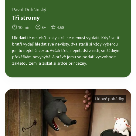
Pavol Dobšinský
Tři stromy
10
min
5
+
4.58
Hledání té nejlehčí cesty k cíli se nemusí vyplatit. Když se tři
bratři vydají hledat své nevěsty, dva starší si vždy vyberou
jen tu nejlehčí cestu. Avšak třetí, nejmladší z nich, se žádným
překážkám nevyhýbá. A právě jemu se podaří vysvobodit
zakletou zemi a získat si srdce princezny.
Lidové pohádky