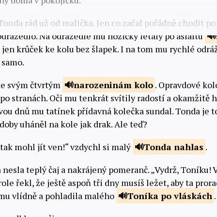
ený doma v pokojíčku.
 Tonda rád už od malička. Jen co začal pořádně chodit p
odrážedlo. Na odrážedle mu nožičky létaly po asfaltu
 jen krůček ke kolu bez šlapek. I na tom mu rychlé odrá
 samo.
ke svým čtvrtým
narozeninám
kolo
. Opravdové kol
po stranách. Oči mu tenkrát svítily radostí a okamžitě 
ou dnů mu tatínek přídavná kolečka sundal. Tonda je t
doby uháněl na kole jak drak. Ale teď?
tak mohl jít ven!“ vzdychl si malý
Tonda
nahlas
.
esla teplý čaj a nakrájený pomeranč. „Vydrž, Toníku! Ví
le řekl, že ještě aspoň tři dny musíš ležet, aby ta pro
mu vlídně a pohladila malého
Toníka po
vláskách
.