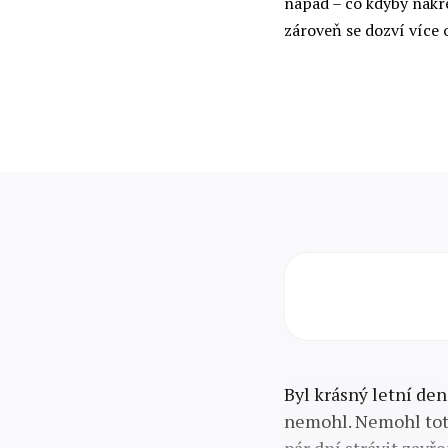
nápad – co kdyby nakre
zároveň se dozví více 
Byl krásný letní den
nemohl. Nemohl toti