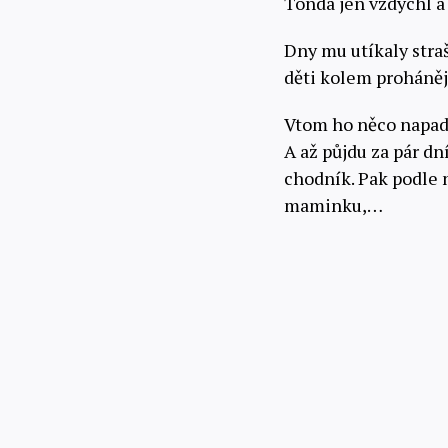
Tonda jen vzdychl a 
Dny mu utíkaly straš
děti kolem proháněj
Vtom ho něco napadl
A až půjdu za pár dn
chodník. Pak podle 
maminku,…