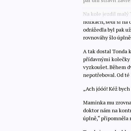
pár dní strávit zavř
Na kole jezdil malý
nožkách, sedl si na 
odrážedla byl pak už
rovnováhy šlo úplně
A tak dostal Tonda 
přídavnými kolečky 
vyzkoušet. Během dv
nepotřeboval. Od té 
„Ach jóóó! Kéž bych 
Maminka mu zrovna n
doktor nám na kontro
úplně,“ připomněla 