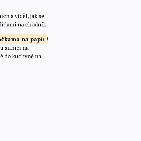
ch a viděl, jak se
 křídami na chodník.
načkama na
papír
!
u silnici na
ně do kuchyně na