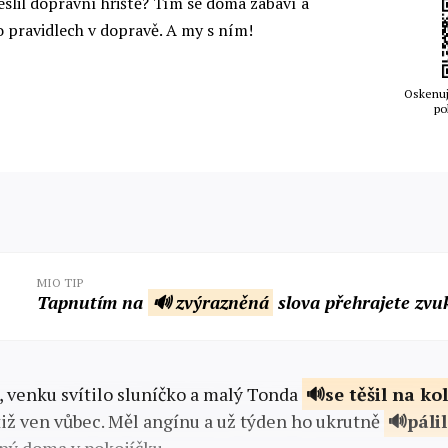
slil dopravní hřiště? Tím se doma zabaví a
o pravidlech v dopravě. A my s ním!
Oskenuj
po
MIO TIP
Tapnutím na
🔊 zvýrazněná
slova přehrajete zvu
, venku svítilo sluníčko a malý Tonda
se těšil na
kol
ž ven vůbec. Měl angínu a už týden ho ukrutně
páli