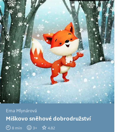
Ema Mlynárová
Miškovo sněhové dobrodružství
8
min
3
+
4.82