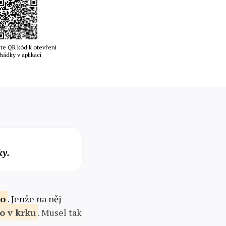
te QR kód k otevření
hádky v aplikaci
ky.
o
. Jenže na něj
lo v
krku
. Musel tak