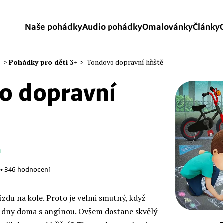
Naše pohádky
Audio pohádky
Omalovánky
Články
>
Pohádky pro děti 3+
>
Tondovo dopravní hřiště
o dopravní
á
•
346
hodnocení
zdu na kole. Proto je velmi smutný, když
ní dny doma s angínou. Ovšem dostane skvělý