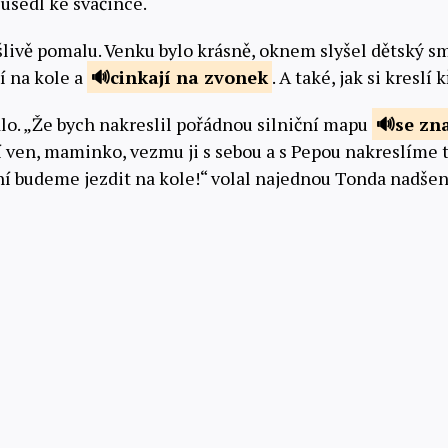
usedl ke svačince.
livě pomalu. Venku bylo krásně, oknem slyšel dětský smí
í na kole a
cinkají na
zvonek
. A také, jak si kreslí
o. „Že bych nakreslil pořádnou silniční mapu
se z
í ven, maminko, vezmu ji s sebou a s Pepou nakreslíme t
ní budeme jezdit na kole!“ volal najednou Tonda nadše