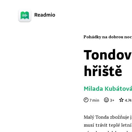
Pohádky na dobrou noc
Tondov
hřiště
Milada Kubátov
7
min
3
+
4.74
Malý Tonda zbožňuje jí
musí trávit teplé let