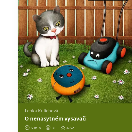
Lenka Kulichová
O nenasytném vysavači
6
min
3
+
4.62