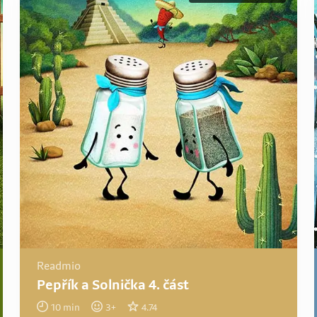
Readmio
Pepřík a Solnička 4. část
10
min
3
+
4.74