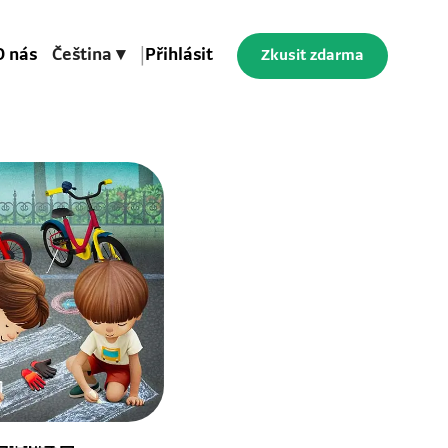
O nás
Čeština ▾
|
Přihlásit
Zkusit zdarma