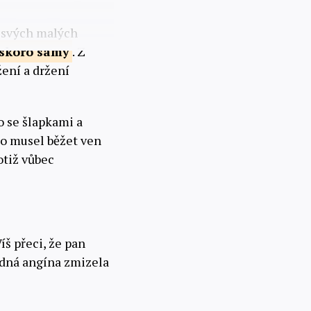
o svých malých
skoro
samy
. Z
žení a držení
o se šlapkami a
ho musel běžet ven
otiž vůbec
š přeci, že pan
radná angína zmizela