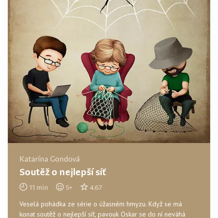
Katarína Gondová
Soutěž o nejlepší síť
11
min
5
+
4.67
Veselá pohádka ze série o úžasném hmyzu. Když se má
konat soutěž o nejlepší síť, pavouk Oskar se do ní neváhá