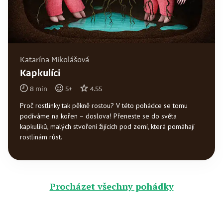
Katarína Mikolášová
Kapkulíci
8
min
5
+
4.55
Proč rostlinky tak pěkně rostou? V této pohádce se tomu
podíváme na kořen – doslova! Přeneste se do světa
kapkulíků, malých stvoření žijících pod zemí, která pomáhají
rostlinám růst.
Procházet všechny pohádky