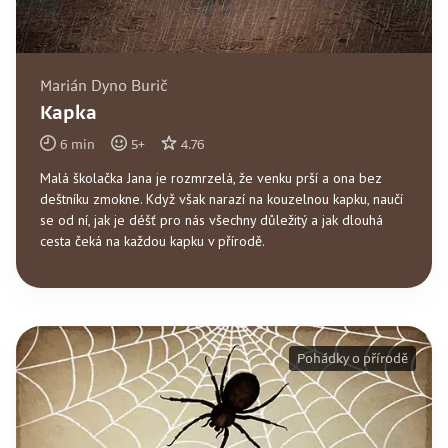
Marián Dyno Burič
Kapka
6
min
5
+
4.76
Malá školačka Jana je rozmrzelá, že venku prší a ona bez
deštníku zmokne. Když však narazí na kouzelnou kapku, naučí
se od ní, jak je déšť pro nás všechny důležitý a jak dlouhá
cesta čeká na každou kapku v přírodě.
Pohádky o přírodě