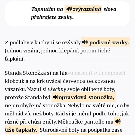
Tapnutím na
🔊 zvýrazněná
slova
přehrajete zvuky.
Z podlahy v kuchyni se ozývaly
podivné
zvuky.
Jednou vrzání, jednou klepání, potom tiché
ťapkání.
Standa Stonožka si na hlavu nasadil svůj nejhezčí
klobouk a na krk uvázal červenou tečkovanou
vázanku. Nazul si
všechny
svoje oblíbené boty,
protože Standa byl
opravdová
stonožka,
nejen obyčejná stonožka. Nebylo na světě nic, co by
měl rád víc než boty. Rád si je měnil podle toho, jak
různě při chůzi zněly. Měkoučké pantofle mu
tiše
ťapkaly.
Starodávné boty na podpatku zase