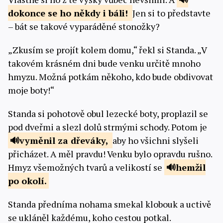
dokonce se ho někdy i
báli!
Jen si to představte
– bát se takové vyparáděné stonožky?
„Zkusím se projít kolem domu,“ řekl si Standa. „V
takovém krásném dni bude venku určitě mnoho
hmyzu. Možná potkám někoho, kdo bude obdivovat
moje boty!“
Standa si pohotově obul lezecké boty, proplazil se
pod dveřmi a slezl dolů strmými schody. Potom je
vyměnil za
dřeváky,
aby ho všichni slyšeli
přicházet. A měl pravdu! Venku bylo opravdu rušno.
Hmyz všemožných tvarů a velikostí se
hemžil
po okolí.
Standa předníma nohama smekal klobouk a uctivě
se ukláněl každému, koho cestou potkal.