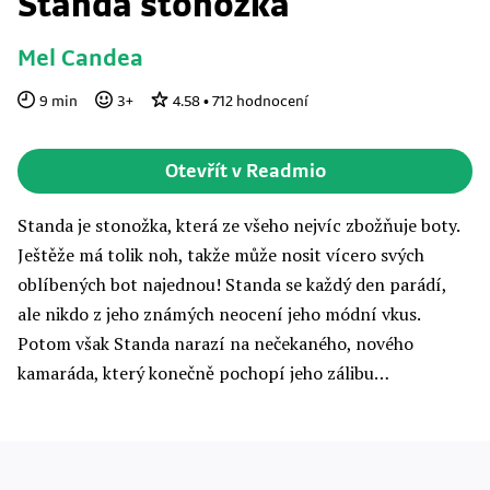
Standa stonožka
Mel Candea
9
min
3
+
4.58
•
712
hodnocení
Otevřít v Readmio
Standa je stonožka, která ze všeho nejvíc zbožňuje boty.
Ještěže má tolik noh, takže může nosit vícero svých
oblíbených bot najednou! Standa se každý den parádí,
ale nikdo z jeho známých neocení jeho módní vkus.
Potom však Standa narazí na nečekaného, nového
kamaráda, který konečně pochopí jeho zálibu…