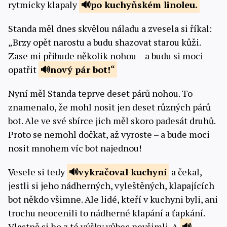
rytmicky klapaly
po kuchyňském
linoleu.
Standa měl dnes skvělou náladu a zvesela si říkal:
„Brzy opět narostu a budu shazovat starou kůži.
Zase mi přibude několik nohou – a budu si moci
opatřit
nový pár
bot!“
Nyní měl Standa teprve deset párů nohou. To
znamenalo, že mohl nosit jen deset různých párů
bot. Ale ve své sbírce jich měl skoro padesát druhů.
Proto se nemohl dočkat, až vyroste – a bude moci
nosit mnohem víc bot najednou!
Vesele si tedy
vykračoval
kuchyní
a čekal,
jestli si jeho nádherných, vyleštěných, klapajících
bot někdo všimne. Ale lidé, kteří v kuchyni byli, ani
trochu neocenili to nádherné klapání a ťapkání.
Vlastně si ho z té výšky vůbec nevšimli. A