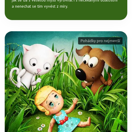
jak se dá s veselou myslí vyrovnat i s nečekanými událostmi
a nenechat se tím vyvést z míry.
Pohádky pro nejmenší