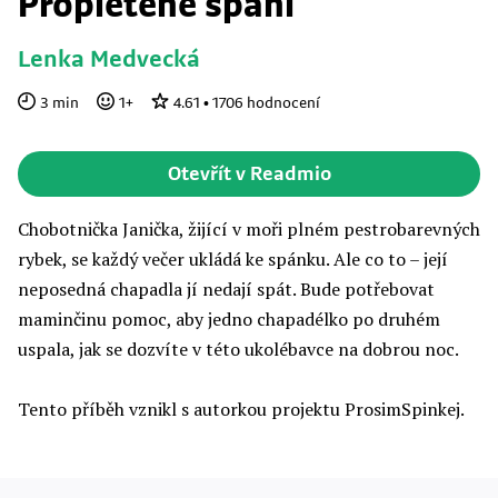
Propletené spaní
Lenka Medvecká
3
min
1
+
4.61
•
1706
hodnocení
Otevřít v Readmio
Chobotnička Janička, žijící v moři plném pestrobarevných
rybek, se každý večer ukládá ke spánku. Ale co to – její
neposedná chapadla jí nedají spát. Bude potřebovat
maminčinu pomoc, aby jedno chapadélko po druhém
uspala, jak se dozvíte v této ukolébavce na dobrou noc.
​​​​​​​​​​​​Tento příběh vznikl s autorkou projektu ProsimSpinkej.