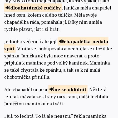
my. Místo toho mají chapadla, která vypadají jako
dlouhatánské
ručičky
. Janička měla chapadel
hned osm, kolem celého tělíčka. Měla svoje
chapadélka ráda, pomáhala jí. Díky nim uměla
rychle plavat, jíst i si hrát.
Jednoho večera jí ale její
chapadélka
nedala
spát
. Vlnila se, pohupovala a nechtěla se uložit ke
spánku. Janička už byla moc unavená, a proto
připlula k mamince pod velký kamínek. Maminka
se také chystala ke spánku, a tak se k ní malá
chobotnička přitulila.
Ale chapadélka ne a
ne se
uklidnit
. Některá
jen tak mávala ze strany na stranu, další lechtala
Janiččinu maminku na tváři.
„Juj, to lechtá. To já ale neusnu,“ řekla maminka