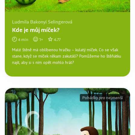
Ludmila Bakonyi Selingerová
Kde je můj míček?
4
min
1
+
4.77
Malé štěně má oblíbenou hračku – kulatý míček. Co se však
stane, když se míček někam zakutálí? Pomůžeme ho štěňátku
najít, aby si s ním opět mohlo hrát?
Pohádky pro nejmenší