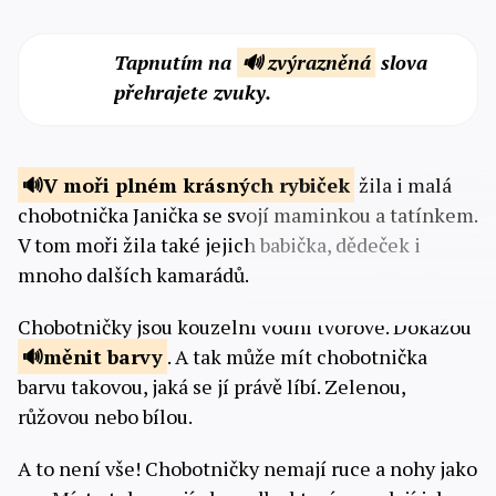
Tapnutím na
🔊 zvýrazněná
slova
přehrajete zvuky.
V moři
plném krásných rybiček
žila i malá
chobotnička Janička se svojí maminkou a tatínkem.
V tom moři žila také jejich babička, dědeček i
mnoho dalších kamarádů.
Chobotničky jsou kouzelní vodní tvorové. Dokážou
měnit
barvy
. A tak může mít chobotnička
barvu takovou, jaká se jí právě líbí. Zelenou,
růžovou nebo bílou.
A to není vše! Chobotničky nemají ruce a nohy jako