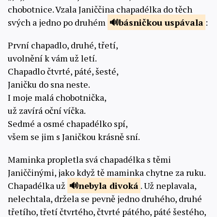
chobotnice. Vzala Janiččina chapadélka do těch
svých a jedno po druhém
básničkou
uspávala
:
První chapadlo, druhé, třetí,
uvolnění k vám už letí.
Chapadlo čtvrté, páté, šesté,
Janičku do sna neste.
I moje malá chobotnička,
už zavírá oční víčka.
Sedmé a osmé chapadélko spí,
všem se jim s Janičkou krásně sní.
Maminka propletla svá chapadélka s těmi
Janiččinými, jako když tě maminka chytne za ruku.
Chapadélka už
nebyla
divoká
. Už neplavala,
nelechtala, držela se pevně jedno druhého, druhé
třetího, třetí čtvrtého, čtvrté pátého, páté šestého,