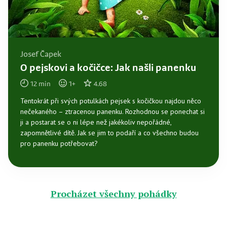
Josef Čapek
O pejskovi a kočičce: Jak našli panenku
12
min
1
+
4.68
Tentokrát při svých potulkách pejsek s kočičkou najdou něco
nečekaného – ztracenou panenku. Rozhodnou se ponechat si
ji a postarat se o ni lépe než jakékoliv nepořádné,
zapomnětlivé dítě. Jak se jim to podaří a co všechno budou
pro panenku potřebovat?
Procházet všechny pohádky