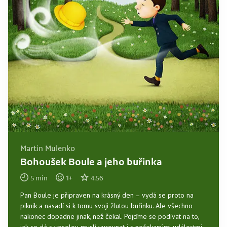
Martin Mulenko
Bohoušek Boule a jeho buřinka
5
min
1
+
4.56
Pan Boule je připraven na krásný den – vydá se proto na
piknik a nasadí si k tomu svoji žlutou buřinku. Ale všechno
nakonec dopadne jinak, než čekal. Pojďme se podívat na to,