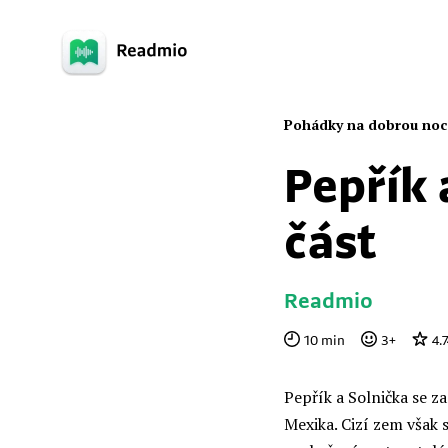
Pohádky na dobrou noc
Pepřík 
část
Readmio
10
min
3
+
4.
Pepřík a Solnička se z
Mexika. Cizí zem však 