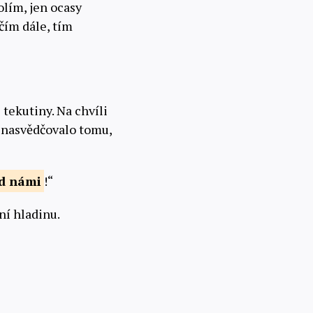
olím, jen ocasy
čím dále, tím
 tekutiny. Na chvíli
nenasvědčovalo tomu,
d
námi
!“
ní hladinu.