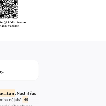
te QR kód k otevření
hádky v aplikaci
ky.
ucatán
. Nastal čas
 huba nějaké