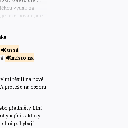
mexického slunce.
ičkou vydali za
je fascinovala, ale
áka.
snad
vé
místo na
velmi těšili na nové
. A protože na obzoru
ebo předměty. Líní
ohybující kaktusy.
šichni pohybují