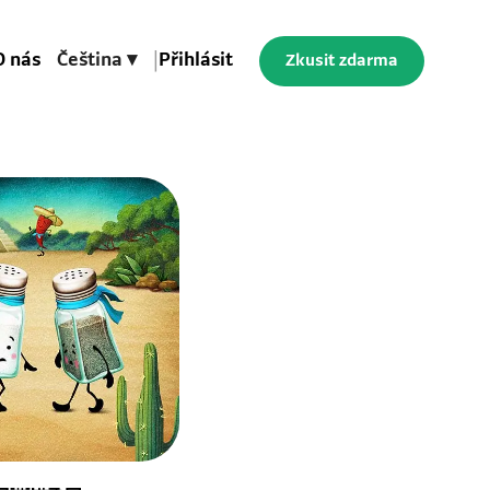
O nás
Čeština ▾
|
Přihlásit
Zkusit zdarma