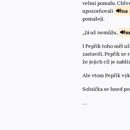
velmi pomalu. Chřes
upozorňovali
na 
pomaleji.
„Já už nemůžu,
I Pepřík toho měl už
zastavili. Pepřík se
že jejich cíl je nablí
Ale vtom Pepřík vykř
Solnička se hned po
…