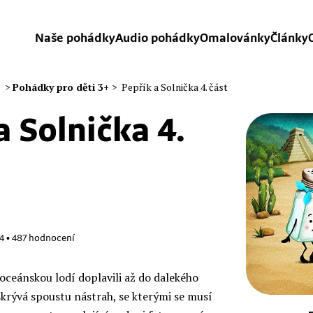
Naše pohádky
Audio pohádky
Omalovánky
Články
>
Pohádky pro děti 3+
>
Pepřík a Solnička 4. část
a Solnička 4.
74
•
487
hodnocení
aoceánskou lodí doplavili až do dalekého
skrývá spoustu nástrah, se kterými se musí