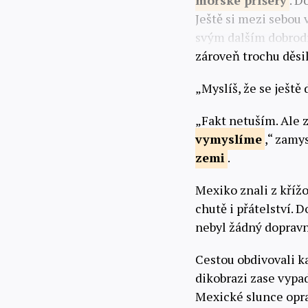
mořské
příšery
. D
Ještě si mezi sebou
svým dalším dobrodru
zároveň trochu děsil
„Myslíš, že se ještě
„Fakt netuším. Ale 
vymyslíme
,“ zamy
zemi
.
Mexiko znali z křížo
chutě i přátelství. 
nebyl žádný dopravní
Cestou obdivovali k
dikobrazi zase vypa
Mexické slunce op