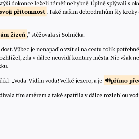
týši dokonce leželi téměř nehybně. Úplně splývali s ok
svoji
přítomnost
. Také našim dobrodruhům šly kroky 
mám
žízeň
,“ stěžovala si Solnička.
 dost. Vůbec je nenapadlo vzít si na cestu tolik potřebné
 rozhlížel, zda v dálce neuvidí kontury města. Nic však 
zku.
ikl: „Voda! Vidím vodu! Velké jezero, a je
přímo pře
dívala tím směrem a také spatřila v dálce rozlehlou vod