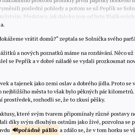
o nákladního prostoru pronikly první paprsky horkého 
 vyměnili poslední pohledy a potom se už Pepřík se Soln
žstvím. Představa, jak daleko jsou od bytu Blažkových, 
a.
 dokážeme vrátit domů?“ zeptala se Solnička svého parť
zážitků a nových poznatků máme na rozdávání. Něco už
slel se Pepřík a v dobré náladě se vydali prozkoumat no
vek a tajenek jako zemi oslav a dobrého jídla. Proto se 
Do nejbližšího města to však bylo pěkných pár kilometrů
 prostředek, rozhodli se, že to zkusí pěšky.
aktusy, které svým tvarem připomínaly různé postavy n
dali díky svým dlouhým ostnům jako živé, pozvolna se p
ravdu
pořádně
pálilo
a zdálo se, že v tom horku se v