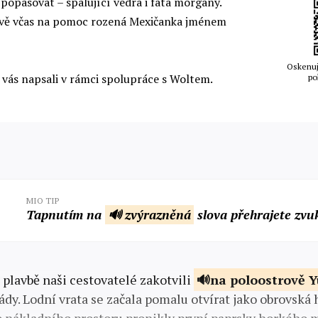
popasovat – spalující vedra i fata morgány.
rávě včas na pomoc rozená Mexičanka jménem
Oskenuj
 vás napsali v rámci spolupráce s Woltem.
po
MIO TIP
Tapnutím na
🔊 zvýrazněná
slova přehrajete zvu
 plavbě naši cestovatelé zakotvili
na poloostrově
Y
ády. Lodní vrata se začala pomalu otvírat jako obrovská