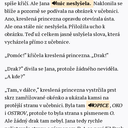
spíše křičí. Ale Jana
nic
neslyšela.
Naklonila se
blíže a pozorně se podívala na obrázek v učebnici.
Ano, kreslená princezna opravdu otevírala ústa.
Ale ona stále nic neslyšela. Přiložila ucho k
obrázku. Teď už celkem jasně uslyšela slova, která
vycházela přímo z učebnice.
„Pomóc!“ křičela kreslená princezna. „Drak!“
„Drak?“ divila se Jana, protože žádného neviděla.
„A kde?“
„Tam, v dálce,“ kreslená princezna vystrčila prst
skrz zamřížované okénko a ukázala kamsi na
protější stranu v učebnici. Byla tam
OPICE
,
OKO
i
OSTROV
, protože to byla strana s písmenem
O.
Ale žádný drak tam nebyl. Jana tedy rychle