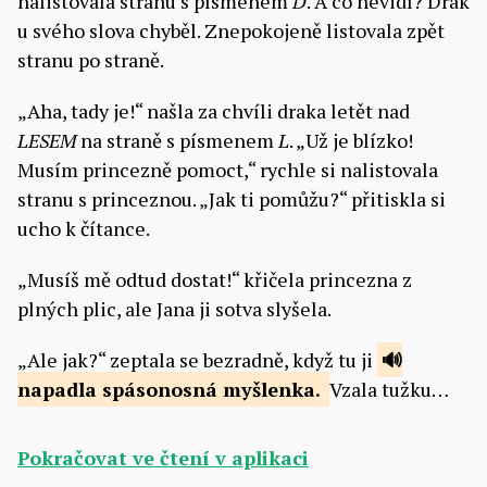
nalistovala stranu s písmenem
D
. A co nevidí? Drak
u svého slova chyběl. Znepokojeně listovala zpět
stranu po straně.
„Aha, tady je!“ našla za chvíli draka letět nad
LESEM
na straně s písmenem
L
. „Už je blízko!
Musím princezně pomoct,“ rychle si nalistovala
stranu s princeznou. „Jak ti pomůžu?“ přitiskla si
ucho k čítance.
„Musíš mě odtud dostat!“ křičela princezna z
plných plic, ale Jana ji sotva slyšela.
„Ale jak?“ zeptala se bezradně, když tu ji
napadla spásonosná
myšlenka.
Vzala tužku…
Pokračovat ve čtení v aplikaci