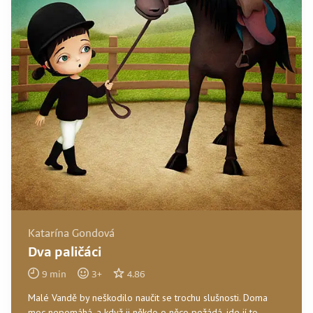
Katarína Gondová
Dva paličáci
9
min
3
+
4.86
Malé Vandě by neškodilo naučit se trochu slušnosti. Doma
moc nepomáhá, a když ji někdo o něco požádá, jde jí to