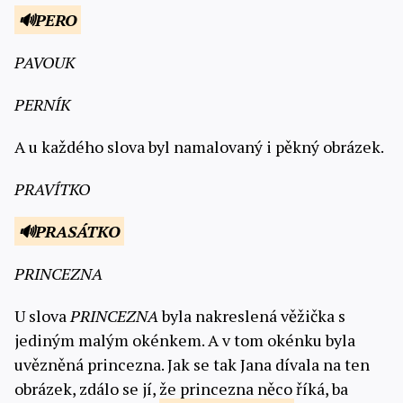
PERO
PAVOUK
PERNÍK
A u každého slova byl namalovaný i pěkný obrázek.
PRAVÍTKO
PRASÁTKO
PRINCEZNA
U slova
PRINCEZNA
byla nakreslená věžička s
jediným malým okénkem. A v tom okénku byla
uvězněná princezna. Jak se tak Jana dívala na ten
obrázek, zdálo se jí, že princezna něco říká, ba