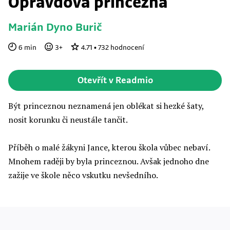
Opravdová princezna
Marián Dyno Burič
6
min
3
+
4.71
•
732
hodnocení
Otevřít v Readmio
Být princeznou neznamená jen oblékat si hezké šaty,
nosit korunku či neustále tančit.
Příběh o malé žákyni Jance, kterou škola vůbec nebaví.
Mnohem raději by byla princeznou. Avšak jednoho dne
zažije ve škole něco vskutku nevšedního.