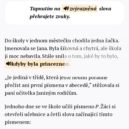
Tapnutím na
🔊 zvýrazněná
slova
přehrajete zvuky.
Do školy v jednom městečku chodila jedna žačka.
Jmenovala se Jana. Byla šikovná a chytrá, ale škola
ji moc nebavila. Stále snila o tom, jaké by to bylo,
kdyby
byla princeznou.
„Je jediná v třídě, která ještě neumí pořádně
přečíst ani první písmena v abecedě,“ stěžovala si
paní učitelka Janiným rodičům.
Jednoho dne se ve škole učili písmeno
P
. Žáci si
otevřeli učebnice a četli slova začínající tímto
písmenem: