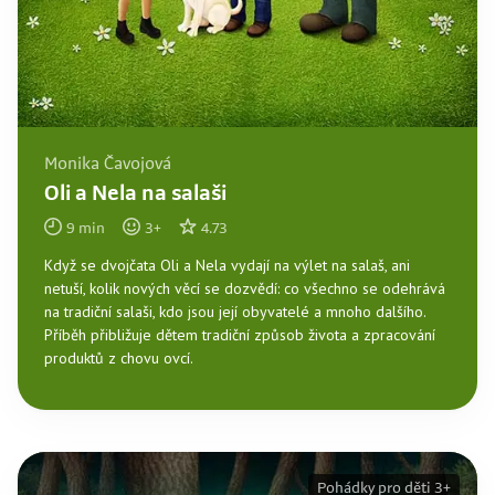
Monika Čavojová
Oli a Nela na salaši
9
min
3
+
4.73
Když se dvojčata Oli a Nela vydají na výlet na salaš, ani
netuší, kolik nových věcí se dozvědí: co všechno se odehrává
na tradiční salaši, kdo jsou její obyvatelé a mnoho dalšího.
Příběh přibližuje dětem tradiční způsob života a zpracování
produktů z chovu ovcí.
Pohádky pro děti 3+