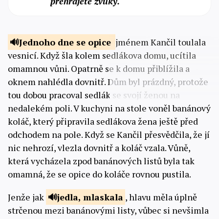
přehrajete zvuky.
Jednoho dne se
opice
jménem Kančil toulala
vesnicí. Když šla kolem sedlákova domu, ucítila
omamnou vůni. Opatrně se k domu přiblížila a
oknem nahlédla dovnitř. Dům byl prázdný, protože
tou dobou pracoval sedlák se svojí ženou na
nedalekém poli. V kuchyni na stole voněl banánový
koláč, který připravila sedlákova žena ještě před
odchodem na pole. Když se Kančil přesvědčila, že jí
nic nehrozí, vlezla dovnitř a koláč vzala. Vůně,
která vycházela zpod banánových listů byla tak
omamná, že se opice do koláče rovnou pustila.
Jenže jak
jedla,
mlaskala
, hlavu měla úplně
strčenou mezi banánovými listy, vůbec si nevšimla