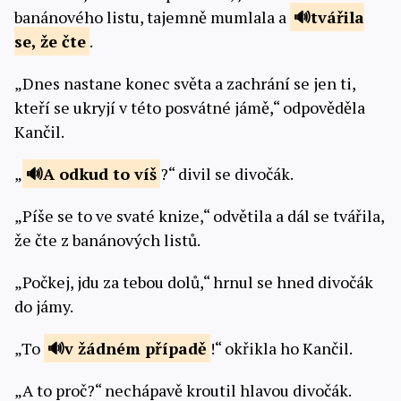
banánového listu, tajemně mumlala a
tvářila
se, že
čte
.
„Dnes nastane konec světa a zachrání se jen ti,
kteří se ukryjí v této posvátné jámě,“ odpověděla
Kančil.
„
A odkud to
víš
?“ divil se divočák.
„Píše se to ve svaté knize,“ odvětila a dál se tvářila,
že čte z banánových listů.
„Počkej, jdu za tebou dolů,“ hrnul se hned divočák
do jámy.
„To
v žádném
případě
!“ okřikla ho Kančil.
„A to proč?“ nechápavě kroutil hlavou divočák.