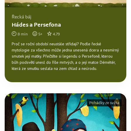
Řecká báj
Hádes a Persefona
8
min
5
+
4.79
Proč se roční období neustále střídají? Podle řecké
mytologie za všechno může jedna unesená dcera a nesmírný
smutek její matky. Přečtěte si legendu o Persefoně, kterou
bůh podsvětí unesl do říše mrtvých, a o její matce Démétér,
která ze smutku seslala na zem chlad a neúrodu.
Pohádky ze světa