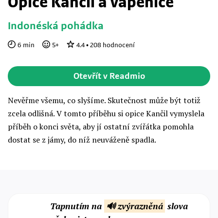
Opice Kančil a vápenice
Indonéská pohádka
6
min
5
+
4.4
•
208
hodnocení
Otevřít v Readmio
Nevěřme všemu, co slyšíme. Skutečnost může být totiž
zcela odlišná. V tomto příběhu si opice Kančil vymyslela
příběh o konci světa, aby jí ostatní zvířátka pomohla
dostat se z jámy, do níž neuváženě spadla.
Tapnutím na
🔊 zvýrazněná
slova