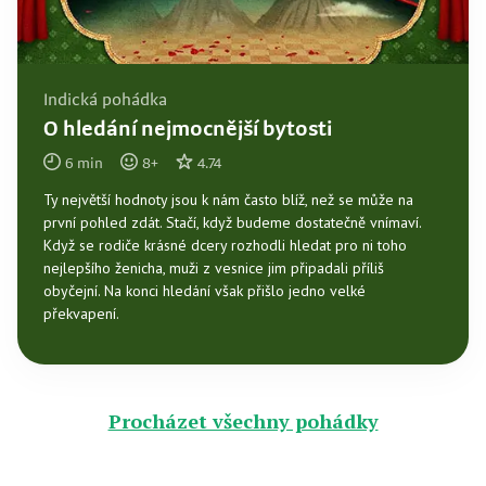
Indická pohádka
O hledání nejmocnější bytosti
6
min
8
+
4.74
Ty největší hodnoty jsou k nám často blíž, než se může na
první pohled zdát. Stačí, když budeme dostatečně vnímaví.
Když se rodiče krásné dcery rozhodli hledat pro ni toho
nejlepšího ženicha, muži z vesnice jim připadali příliš
obyčejní. Na konci hledání však přišlo jedno velké
překvapení.
Procházet všechny pohádky