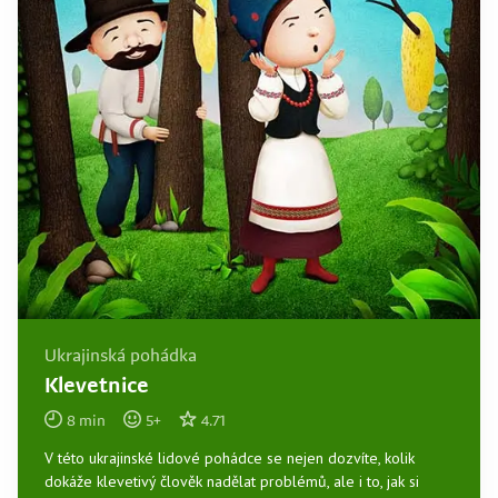
Ukrajinská pohádka
Klevetnice
8
min
5
+
4.71
V této ukrajinské lidové pohádce se nejen dozvíte, kolik
dokáže klevetivý člověk nadělat problémů, ale i to, jak si