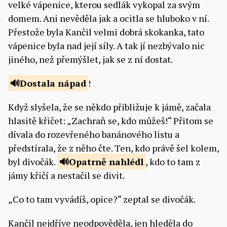
velké vápenice, kterou sedlák vykopal za svým
domem. Ani nevěděla jak a ocitla se hluboko v ní.
Přestože byla Kančil velmi dobrá skokanka, tato
vápenice byla nad její síly. A tak jí nezbývalo nic
jiného, než přemýšlet, jak se z ní dostat.
Dostala
nápad
!
Když slyšela, že se někdo přibližuje k jámě, začala
hlasitě křičet: „Zachraň se, kdo můžeš!“ Přitom se
dívala do rozevřeného banánového listu a
předstírala, že z něho čte. Ten, kdo právě šel kolem,
byl divočák.
Opatrně
nahlédl
, kdo to tam z
jámy křičí a nestačil se divit.
„Co to tam vyvádíš, opice?“ zeptal se divočák.
Kančil nejdříve neodpověděla, jen hleděla do