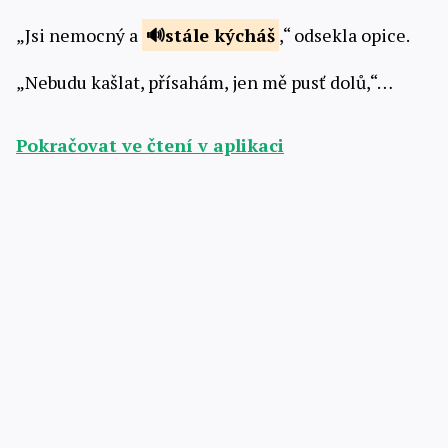
„Jsi nemocný a
stále
kýcháš
,“ odsekla opice.
„Nebudu kašlat, přísahám, jen mě pusť dolů,“…
Pokračovat ve čtení v aplikaci