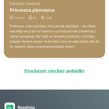
Katarína Gondová
Princezna plyncezna
13
min
5
+
4.48
Princezna v této pohádce není jen tak obyčejná – ze všeho
nejraději má jízdu na motorce a princeznovské povinnosti ji
vůbec nezajímají. Ale když se neznámý padouch rozhodne
pokazit všechny stroje v království, musí se najít někdo, kdo by
ho zastavil. Ujme se princezna tohoto úkolu?
Procházet všechny pohádky