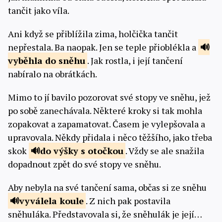
tančit jako víla.
Ani když se přiblížila zima, holčička tančit
nepřestala. Ba naopak. Jen se teple přioblékla a
vyběhla do
sněhu
. Jak rostla, i její tančení
nabíralo na obrátkách.
Mimo to jí bavilo pozorovat své stopy ve sněhu, jež
po sobě zanechávala. Některé kroky si tak mohla
zopakovat a zapamatovat. Časem je vylepšovala a
upravovala. Někdy přidala i něco těžšího, jako třeba
skok
do výšky s
otočkou
. Vždy se ale snažila
dopadnout zpět do své stopy ve sněhu.
Aby nebyla na své tančení sama, občas si ze sněhu
vyválela
koule
. Z nich pak postavila
sněhuláka. Představovala si, že sněhulák je její…