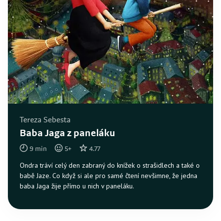
Tereza Sebesta
Baba Jaga z paneláku
9
min
5
+
4.77
Ondra tráví celý den zabraný do knížek o strašidlech a také o
babě Jaze. Co když si ale pro samé čtení nevšimne, že jedna
baba Jaga žije přímo u nich v paneláku.