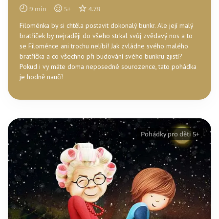
9
min
5
+
4.78
Filoménka by si chtěla postavit dokonalý bunkr. Ale její malý
bratříček by nejraději do všeho strkal svůj zvědavý nos a to
se Filoménce ani trochu nelíbí! Jak zvládne svého malého
bratříčka a co všechno při budování svého bunkru zjistí?
Pokud i vy máte doma neposedné sourozence, tato pohádka
je hodně naučí!
Pohádky pro děti 5+