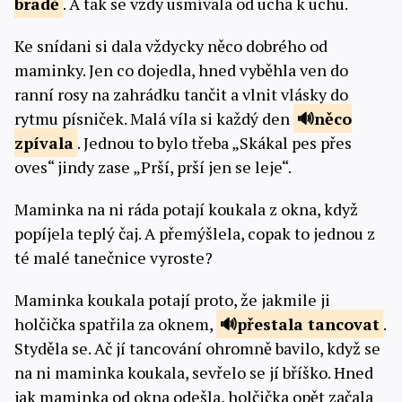
bradě
. A tak se vždy usmívala od ucha k uchu.
Ke snídani si dala vždycky něco dobrého od
maminky. Jen co dojedla, hned vyběhla ven do
ranní rosy na zahrádku tančit a vlnit vlásky do
rytmu písniček. Malá víla si každý den
něco
zpívala
. Jednou to bylo třeba „Skákal pes přes
oves“ jindy zase „Prší, prší jen se leje“.
Maminka na ni ráda potají koukala z okna, když
popíjela teplý čaj. A přemýšlela, copak to jednou z
té malé tanečnice vyroste?
Maminka koukala potají proto, že jakmile ji
holčička spatřila za oknem,
přestala
tancovat
.
Styděla se. Ač jí tancování ohromně bavilo, když se
na ni maminka koukala, sevřelo se jí bříško. Hned
jak maminka od okna odešla, holčička opět začala