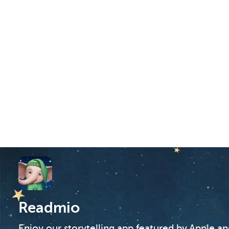
Readmio
Enjoy our storytelling app featured by Apple a