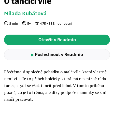
O tančící víle
Milada Kubátová
8
min
5
+
4.75
•
338
hodnocení
Otevřít v Readmio
Poslechnout v Readmio
▶
Přečtěme si společně pohádku o malé víle, která vlastně
není víla. Je to příběh holčičky, která má nesmírně ráda
tanec, stydí se však tančit před lidmi. V tomto příběhu
pozná, co je to tréma, ale díky podpoře maminky se s ní
naučí pracovat.