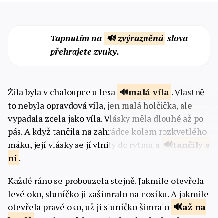
Tapnutím na
🔊 zvýrazněná
slova
přehrajete zvuky.
Žila byla v chaloupce u lesa
malá
víla
. Vlastně
to nebyla opravdová víla, jen malá holčička, ale
vypadala zcela jako víla. Vlásky měla dlouhé až po
pás. A když tančila na zahrádce kolem rozkvetlého
máku, její vlásky se jí vlnily do rytmu a
tančily
s
ní
.
Každé ráno se probouzela stejně. Jakmile otevřela
levé oko, sluníčko ji zašimralo na nosíku. A jakmile
otevřela pravé oko, už ji sluníčko šimralo
až na