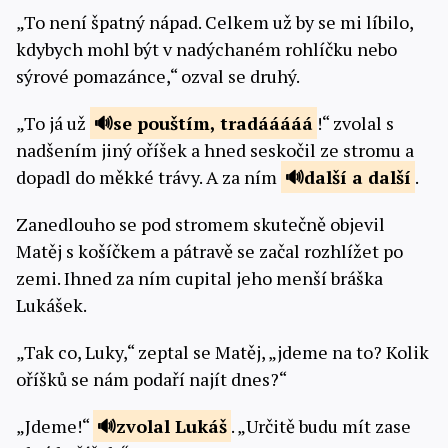
„To není špatný nápad. Celkem už by se mi líbilo,
kdybych mohl být v nadýchaném rohlíčku nebo
sýrové pomazánce,“ ozval se druhý.
„To já už
se pouštím,
tradááááá
!“ zvolal s
nadšením jiný oříšek a hned seskočil ze stromu a
dopadl do měkké trávy. A za ním
další a
další
.
Zanedlouho se pod stromem skutečně objevil
Matěj s košíčkem a pátravě se začal rozhlížet po
zemi. Ihned za ním cupital jeho menší bráška
Lukášek.
„Tak co, Luky,“ zeptal se Matěj, „jdeme na to? Kolik
oříšků se nám podaří najít dnes?“
„Jdeme!“
zvolal
Lukáš
. „Určitě budu mít zase