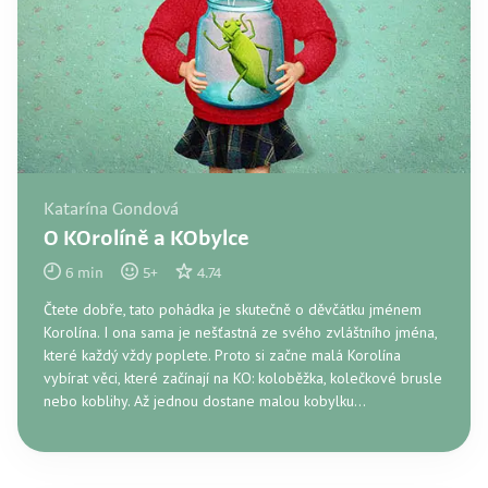
Katarína Gondová
O KOrolíně a KObylce
6
min
5
+
4.74
Čtete dobře, tato pohádka je skutečně o děvčátku jménem
Korolína. I ona sama je nešťastná ze svého zvláštního jména,
které každý vždy poplete. Proto si začne malá Korolína
vybírat věci, které začínají na KO: koloběžka, kolečkové brusle
nebo koblihy. Až jednou dostane malou kobylku…