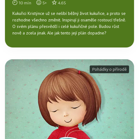
10
min
5
+
4.65
Kukuřici Kristýnce už se nelíbí běžný život kukuřice, a proto se
rozhodne všechno změnit. Inspirují ji osaměle rostoucí třešně.
O svém plánu přesvědčí i celé kukuřičné pole. Budou růst
nově a zcela jinak. Ale jak tento její plán dopadne?
Pohádky o přírodě