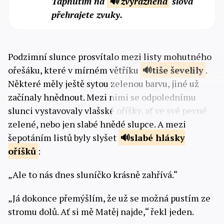
Tapnutím na
🔊 zvýrazněná
slova
přehrajete zvuky.
Podzimní slunce prosvítalo mezi listy mohutného
ořešáku, které v mírném větříku
tiše
ševelily
.
Některé měly ještě sytou zelenou barvu, jiné už
začínaly hnědnout. Mezi nimi se odpolednímu
slunci vystavovaly vlašské oříšky, ať ve své pevné
zelené, nebo jen slabé hnědé slupce. A mezi
šepotáním listů byly slyšet
slabé hlásky
oříšků
:
„Ale to nás dnes sluníčko krásně zahřívá.“
„Já dokonce přemýšlím, že už se možná pustím ze
stromu dolů. Ať si mě Matěj najde,“ řekl jeden.