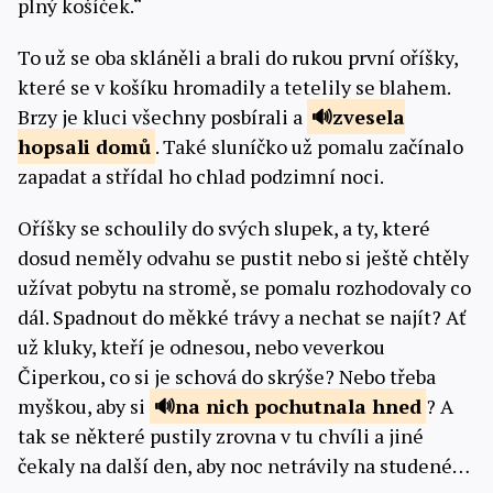
plný košíček.“
To už se oba skláněli a brali do rukou první oříšky,
které se v košíku hromadily a tetelily se blahem.
Brzy je kluci všechny posbírali a
zvesela
hopsali
domů
. Také sluníčko už pomalu začínalo
zapadat a střídal ho chlad podzimní noci.
Oříšky se schoulily do svých slupek, a ty, které
dosud neměly odvahu se pustit nebo si ještě chtěly
užívat pobytu na stromě, se pomalu rozhodovaly co
dál. Spadnout do měkké trávy a nechat se najít? Ať
už kluky, kteří je odnesou, nebo veverkou
Čiperkou, co si je schová do skrýše? Nebo třeba
myškou, aby si
na nich pochutnala
hned
? A
tak se některé pustily zrovna v tu chvíli a jiné
čekaly na další den, aby noc netrávily na studené…