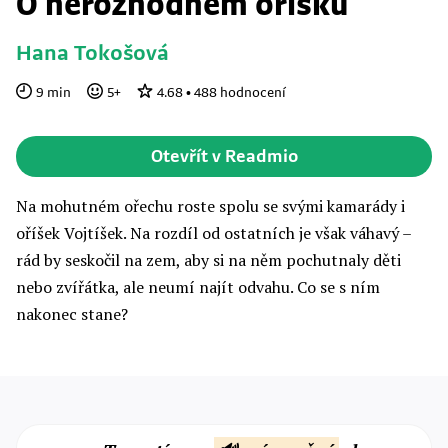
O nerozhodném oříšku
Hana Tokošová
9
min
5
+
4.68
•
488
hodnocení
Otevřít v Readmio
Na mohutném ořechu roste spolu se svými kamarády i
oříšek Vojtíšek. Na rozdíl od ostatních je však váhavý –
rád by seskočil na zem, aby si na něm pochutnaly děti
nebo zvířátka, ale neumí najít odvahu. Co se s ním
nakonec stane?