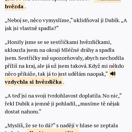
hvězda
.
„Neboj se, něco vymyslíme,“ uklidňoval ji Dubík. „A
jak jsi vlastně spadla?“
„Honily jsme se se sestřičkami hvězdičkami,
uklouzla jsem na okraji Mléčné dráhy a spadla
jsem. Sestřičky mě upozorňovaly, abych nechodila
příliš na kraj, ale já už jsem taková. Když mi někdo
něco přikáže, tak já to just udělám naopak,“
vzdychla si
hvězdička
.
„A teď jsi na svoji tvrdohlavost doplatila. No nic,“
řekl Dubík a jemně ji pohladil, „musíme tě nějak
dostat nahoru.“
„Myslíš, že se to dá?“ s nadějí v hlase se zeptala