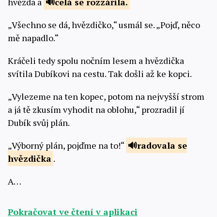
hvězda a
celá se
rozzářila.
„Všechno se dá, hvězdičko,“ usmál se. „Pojď, něco
mě napadlo.“
Kráčeli tedy spolu nočním lesem a hvězdička
svítila Dubíkovi na cestu. Tak došli až ke kopci.
„Vylezeme na ten kopec, potom na nejvyšší strom
a já tě zkusím vyhodit na oblohu,“ prozradil jí
Dubík svůj plán.
„Výborný plán, pojďme na to!“
radovala se
hvězdička
.
A…
Pokračovat ve čtení v aplikaci