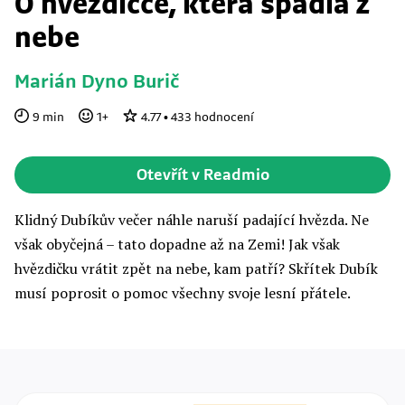
O hvězdičce, která spadla z
nebe
Marián Dyno Burič
9
min
1
+
4.77
•
433
hodnocení
Otevřít v Readmio
Klidný Dubíkův večer náhle naruší padající hvězda. Ne
však obyčejná – tato dopadne až na Zemi! Jak však
hvězdičku vrátit zpět na nebe, kam patří? Skřítek Dubík
musí poprosit o pomoc všechny svoje lesní přátele.