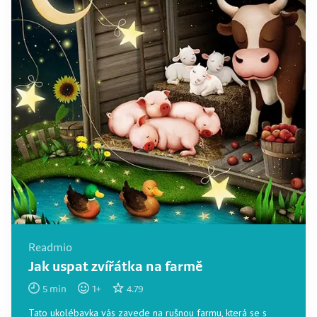
Readmio
Jak uspat zvířátka na farmě
5
min
1
+
4.79
Tato ukolébavka vás zavede na rušnou farmu, která se s