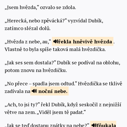
„Jsem hvězda,“ ozvalo se zdola.
„Herecká, nebo zpěvácká?“ vyzvídal Dubík,
zatímco slézal dolů.
„Hvězda z nebe, au,“
řekla hněvivě
hvězda
.
Vlastně to byla spíše taková malá hvězdička.
„Jak ses sem dostala?“ Dubík se podíval na oblohu,
potom znovu na hvězdičku.
„No přece – spadla jsem odtud.“ Hvězdička se tklivě
zadívala na
noční nebe.
„Ach, to jsi ty?“ řekl Dubík, když seskočil z nejnižší
větve na zem. „Viděl jsem tě padat.“
„Jak se teď dostanu zpátky na nebe?“
fňukala