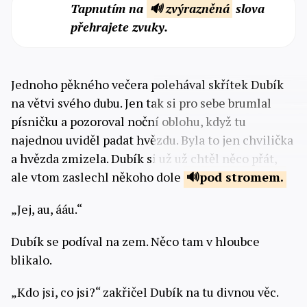
Tapnutím na
🔊 zvýrazněná
slova
přehrajete zvuky.
Jednoho pěkného večera polehával skřítek Dubík
na větvi svého dubu. Jen tak si pro sebe brumlal
písničku a pozoroval noční oblohu, když tu
najednou uviděl padat hvězdu. Byla to jen chvilička
a hvězda zmizela. Dubík si už už chtěl něco přát,
ale vtom zaslechl někoho dole
pod
stromem.
„Jej, au, ááu.“
Dubík se podíval na zem. Něco tam v hloubce
blikalo.
„Kdo jsi, co jsi?“ zakřičel Dubík na tu divnou věc.