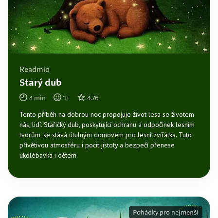
Readmio
Starý dub
4
min
1
+
4.76
Tento příběh na dobrou noc propojuje život lesa se životem
nás, lidí. Stařičký dub, poskytující ochranu a odpočinek lesním
tvorům, se stává útulným domovem pro lesní zvířátka. Tuto
přívětivou atmosféru i pocit jistoty a bezpečí přenese
ukolébavka i dětem.
Pohádky pro nejmenší