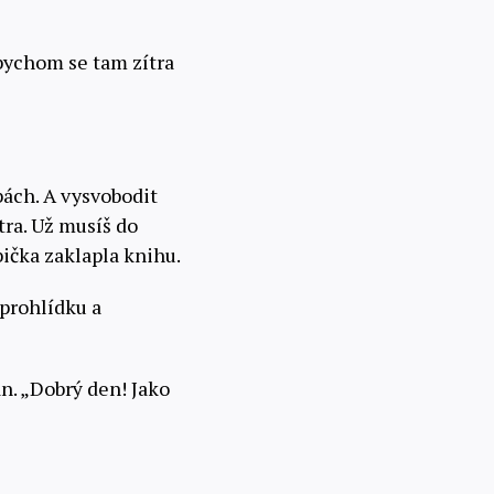
ybychom se tam zítra
dbách. A vysvobodit
ítra. Už musíš do
bička zaklapla knihu.
 prohlídku a
án. „Dobrý den! Jako