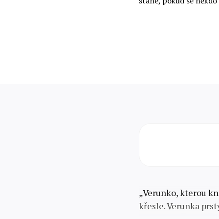
stane, pokud se někdo 
„Verunko, kterou k
křesle. Verunka prst