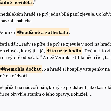
žádné
neviděla
.“
 nedalekém hradě se prý jedna bílá paní zjevuje. Co kd
 navrhla babička.
 Verunka
nadšeně a
zatleskala
.
četla dál: „Tady se píše, že prý se zjevuje v noci na hra
en člověk, který jí… jé,
to už je
hodin
! Dočtu ti to z
ra na výletě odpočatá.“ A než Verunka stihla něco říct, ba
nemohla
dočkat
. Na hradě si koupily vstupenky na
ině na nádvoří.
 přišel na nádvoří pán, který se představil jako kastel
du se obvykle starám o jeho opravy. Bohužel,…