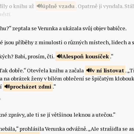
dily o knihu až
úplně
vzadu
. Opatrně ji vyndala. Stá
věsti
.
nihu?“ zeptala se Verunka a ukázala svůj objev babičce.
ré jsou příběhy z minulosti o různých místech, lidech a s
kých? Babi, prosím, čti.
Alespoň
kousíček
.“
Tak dobře.“ Otevřela knihu a začala
v ní
listovat
. „
la na obrázek ženy v bílém oblečení se špičatým klobouk
mí
procházet
zdmi
.“
“
né zprávy, ale ti se jí většinou leknou a utečou.“
 nebála,“ prohlásila Verunka odvážně. „Ale strašidla se a