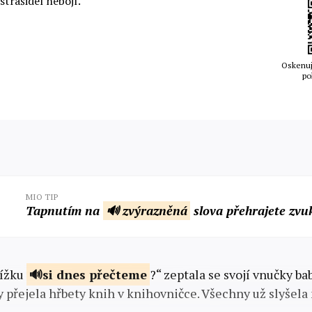
strašidel nebojí.
Oskenuj
po
MIO TIP
Tapnutím na
🔊 zvýrazněná
slova přehrajete zvu
nížku
si dnes
přečteme
?“ zeptala se svojí vnučky bab
y přejela hřbety knih v knihovničce. Všechny už slyšel