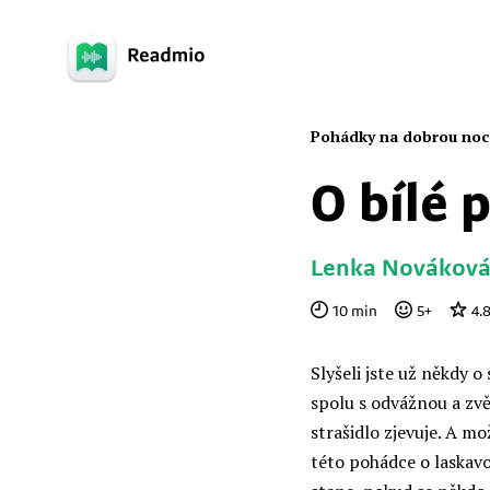
Pohádky na dobrou noc
O bílé 
Lenka Novákov
10
min
5
+
4.
Slyšeli jste už někdy 
spolu s odvážnou a zv
strašidlo zjevuje. A mo
této pohádce o laskavo