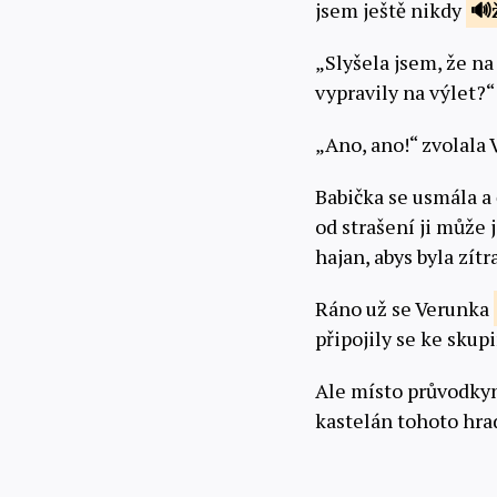
jsem ještě nikdy
„Slyšela jsem, že na
vypravily na výlet?“
„Ano, ano!“ zvolala
Babička se usmála a 
od strašení ji může j
hajan, abys byla zít
Ráno už se Verunka
připojily se ke skup
Ale místo průvodkyně
kastelán tohoto hra