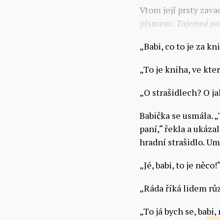
Vtom její prsty zava
písmem:
Tajemné po
„Babi, co to je za k
„To je kniha, ve kte
„O strašidlech? O ja
Babička se usmála. „
paní,“ řekla a ukáza
hradní strašidlo. U
„Jé, babi, to je něco!
„Ráda říká lidem růz
„To já bych se, babi,