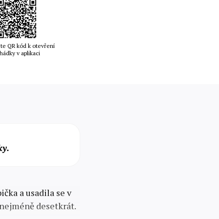
te QR kód k otevření
hádky v aplikaci
ky.
ička a usadila se v
a nejméně desetkrát.