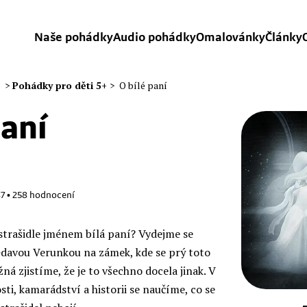
Naše pohádky
Audio pohádky
Omalovánky
Články
>
Pohádky pro děti 5+
>
O bílé paní
paní
á
87
•
258
hodnocení
o strašidle jménem bílá paní? Vydejme se
ědavou Verunkou na zámek, kde se prý toto
žná zjistíme, že je to všechno docela jinak. V
sti, kamarádství a historii se naučíme, co se