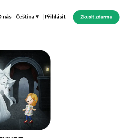
O nás
Čeština ▾
|
Přihlásit
Zkusit zdarma