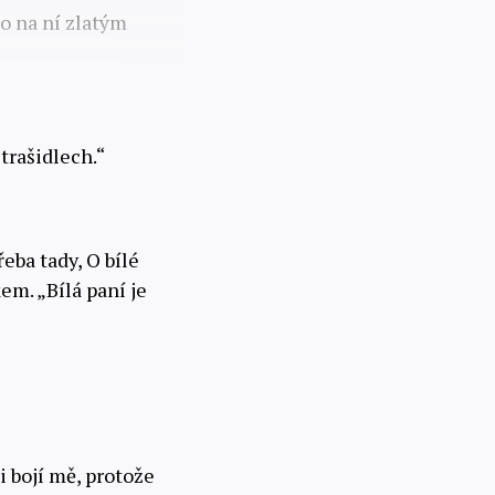
lo na ní zlatým
trašidlech.“
Třeba tady, O bílé
em. „Bílá paní je
si bojí mě, protože