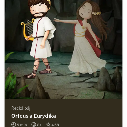
Řecká báj
Orfeus a Eurydika
9
min
8
+
4.68