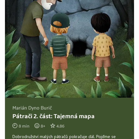
Marián Dyno Burič
Pátrači 2. část: Tajemná mapa
8
min
8
+
4.86
Dobrodružství malých pátračů pokračuje dál. Pojďme se