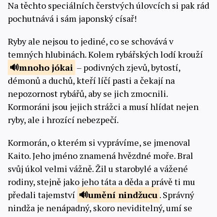
Na těchto speciálních čerstvých úlovcích si pak rád
pochutnává i sám japonský císař!
Ryby ale nejsou to jediné, co se schovává v
temných hlubinách. Kolem rybářských lodí krouží
mnoho
jókai
– podivných zjevů, bytostí,
démonů a duchů, kteří líčí pasti a čekají na
nepozornost rybářů, aby se jich zmocnili.
Kormoráni jsou jejich strážci a musí hlídat nejen
ryby, ale i hrozící nebezpečí.
Kormorán, o kterém si vyprávíme, se jmenoval
Kaito. Jeho jméno znamená hvězdné moře. Bral
svůj úkol velmi vážně. Žil u starobylé a vážené
rodiny, stejně jako jeho táta a děda a právě ti mu
předali tajemství
umění nindžucu
. Správný
nindža je nenápadný, skoro neviditelný, umí se