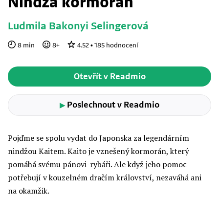
Nindža kormorán
Ludmila Bakonyi Selingerová
8
min
8
+
4.52
•
185
hodnocení
Otevřít v Readmio
Poslechnout v Readmio
▶
Pojďme se spolu vydat do Japonska za legendárním
nindžou Kaitem. Kaito je vznešený kormorán, který
pomáhá svému pánovi-rybáři. Ale když jeho pomoc
potřebují v kouzelném dračím království, nezaváhá ani
na okamžik.