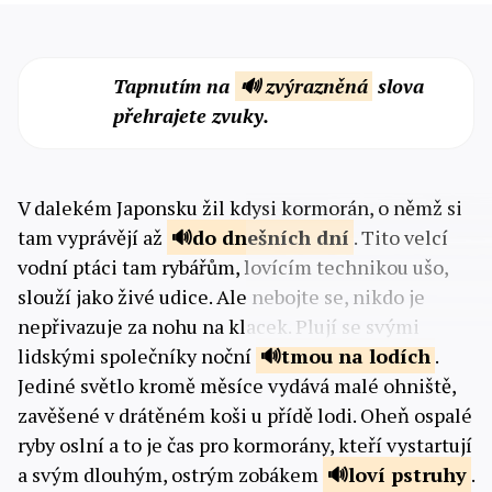
Tapnutím na
🔊 zvýrazněná
slova
přehrajete zvuky.
V dalekém Japonsku žil kdysi kormorán, o němž si
tam vyprávějí až
do dnešních
dní
. Tito velcí
vodní ptáci tam rybářům, lovícím technikou ušo,
slouží jako živé udice. Ale nebojte se, nikdo je
nepřivazuje za nohu na klacek. Plují se svými
lidskými společníky noční
tmou na
lodích
.
Jediné světlo kromě měsíce vydává malé ohniště,
zavěšené v drátěném koši u přídě lodi. Oheň ospalé
ryby oslní a to je čas pro kormorány, kteří vystartují
a svým dlouhým, ostrým zobákem
loví
pstruhy
.