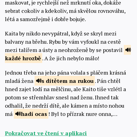
maskovat, je rychlejší než mrknutí oka, dokáže
sebrat cokoliv a kdekoliv, má skvělou rovnováhu,
létá a samozřejmě i dobře bojuje.
Kaita by nikdo nevypátral, když se skryl mezi
balvany na břehu. Rybu by vám vyfoukl na cestě
mezi talířem a ústy a neohroženě by se postavil
každé
hrozbě
. A že jich nebylo málo!
Jednou třeba na jeho pána volala s pláčem krásná
mladá žena
s dítětem na
rukou
. Pán chtěl
hned zajet lodí na mělčinu, ale Kaito tiše vzlétl a
potom se střemhlav snesl nad ženu. Ihned tak
odhalil, že nedrží dítě, ale kámen a místo nohou
má
hadí
ocas
! Byl to přízrak nure onna,…
Pokračovat ve čtení v aplikaci