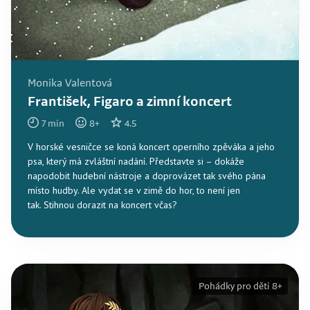
Monika Valentová
František, Figaro a zimní koncert
7
min
8
+
4.5
V horské vesničce se koná koncert operního zpěváka a jeho
psa, který má zvláštní nadání. Představte si – dokáže
napodobit hudební nástroje a doprovázet tak svého pána
místo hudby. Ale vydat se v zimě do hor, to není jen
tak. Stihnou dorazit na koncert včas?
Pohádky pro děti 8+