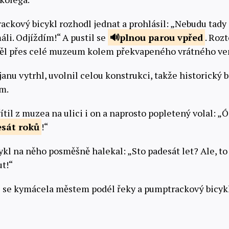
ckový bicykl rozhodl jednat a prohlásil: „Nebudu tady 
áli. Odjíždím!“ A pustil se
plnou
parou vpřed
. Rozt
etěl přes celé muzeum kolem překvapeného vrátného ven
janu vytrhl, uvolnil celou konstrukci, takže historický 
ím.
ítil z muzea na ulici i on a naprosto popletený volal: „
sát roků
!“
l na něho posměšně halekal: „Sto padesát let? Ale, to n
t!“
 se kymácela městem podél řeky a pumptrackový bicykl