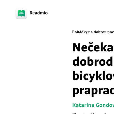
Pohádky na dobrou noc
Nečeka
dobrod
bicykl
prapra
Katarína Gondo