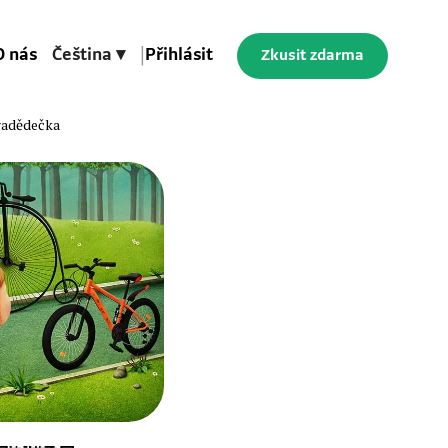
O nás
Čeština ▾
|
Přihlásit
Zkusit zdarma
radědečka