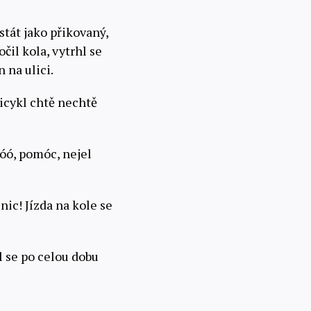
stát jako přikovaný,
očil kola, vytrhl se
 na ulici.
bicykl chtě nechtě
Óóó, pomóc, nejel
ic! Jízda na kole se
 se po celou dobu