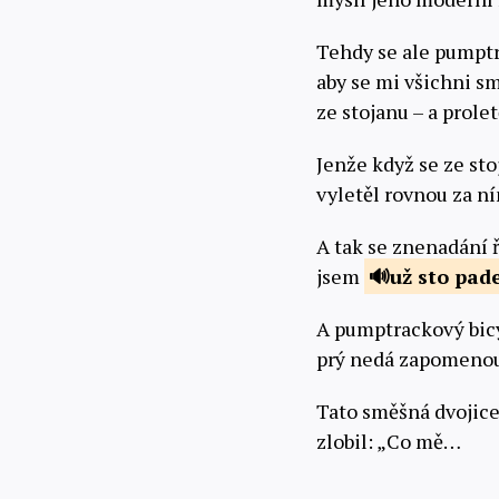
Tehdy se ale pumptra
aby se mi všichni sm
ze stojanu – a prol
Jenže když se ze sto
vyletěl rovnou za n
A tak se znenadání ř
jsem
už sto
pade
A pumptrackový bicyk
prý nedá zapomenou
Tato směšná dvojice
zlobil: „Co mě…