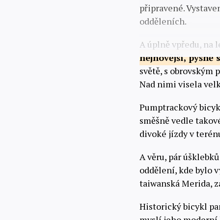
připravené. Vystaven
odděleních.
A úplně vpředu, na l
nejnovější, pyšně 
světě, s obrovským 
Nad nimi visela vel
Pumptrackový bicykl
směšně vedle takové
divoké jízdy v terén
A věru, pár úšklebků
oddělení, kde bylo v
taiwanská Merida, z
Historický bicykl pa
myslí jeho moderní 