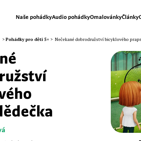
Naše pohádky
Audio pohádky
Omalovánky
Články
>
Pohádky pro děti 5+
>
Nečekané dobrodružství bicyklového prap
né
ružství
ového
dědečka
vá