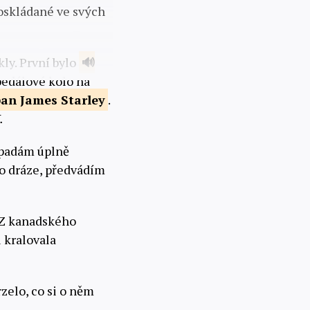
poskládané ve svých
ly. První bylo
 pedálové kolo na
an James Starley
.
.
ypadám úplně
o dráze, předvádím
 Z kanadského
 kralovala
zelo, co si o něm