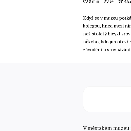
9
min
5
+
4.8
Když se v muzeu potká
kolegou, hned mezi nim
než stoletý bicykl sr
někoho, kdo jim otevře 
závodění a srovnávání
V městském muzeu m