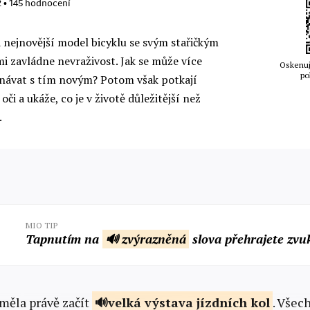
2
•
145
hodnocení
 nejnovější model bicyklu se svým stařičkým
i zavládne nevraživost. Jak se může více
Oskenuj
po
ovnávat s tím novým? Potom však potkají
oči a ukáže, co je v životě důležitější než
.
MIO TIP
Tapnutím na
🔊 zvýrazněná
slova přehrajete zvu
ěla právě začít
velká
výstava jízdních kol
. Všec