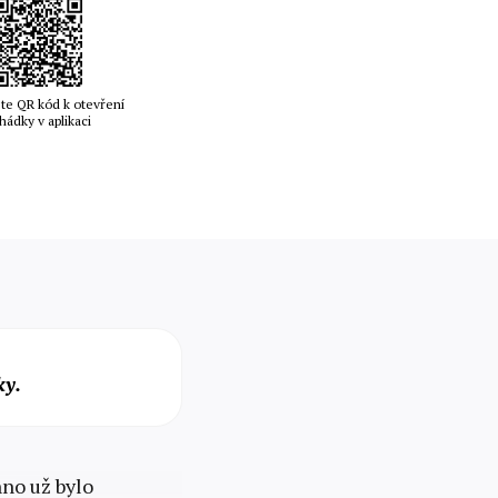
te QR kód k otevření
hádky v aplikaci
ky.
hno už bylo