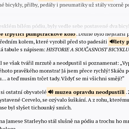
é bicykly, přilby, pedály i pneumatiky už stály vzorně 
esklém bílém pódiu, byly vedle sebe postavené dva bicyk
se třpytící pumptrackové
kolo
. Druhé bylo nejstarší
předním kolem, které vyrobil před sto padesáti
lety
p
ká tabule s nápisem:
HISTORIE A SOUČASNOST BICYKLU
 se však tvářil mrzutě a neodpustil si poznamenat: „V
hoto pravěkého monstra! Já jsem přece rychlý! Skáču p
u… a teď musím trčet tady. Vždyť se mi všichni smějí!“
 si ostatní obyvatelé
muzea opravdu
neodpustili
.
ystavené Cervelo, se ozývalo šuškání. A z rohu, kterému
ase byl slyšet tichounký smích.
na Jamese Starleyho stál slušně na pódiu a trochu ho mr
kolega.