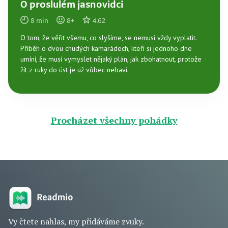
O proslulém jasnovidci
8
min
8
+
4.62
O tom, že věřit všemu, co slyšíme, se nemusí vždy vyplatit.
Příběh o dvou chudých kamarádech, kteří si jednoho dne
umíní, že musí vymyslet nějaký plán, jak zbohatnout, protože
žít z ruky do úst je už vůbec nebaví.
Procházet všechny pohádky
Vy čtete nahlas, my přidáváme zvuky.