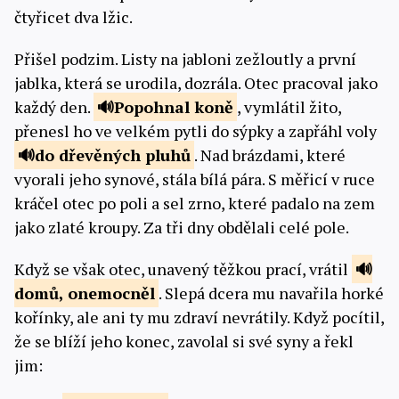
čtyřicet dva lžic.
Přišel podzim. Listy na jabloni zežloutly a první
jablka, která se urodila, dozrála. Otec pracoval jako
každý den.
Popohnal
koně
, vymlátil žito,
přenesl ho ve velkém pytli do sýpky a zapřáhl voly
do dřevěných
pluhů
. Nad brázdami, které
vyorali jeho synové, stála bílá pára. S měřicí v ruce
kráčel otec po poli a sel zrno, které padalo na zem
jako zlaté kroupy. Za tři dny obdělali celé pole.
Když se však otec, unavený těžkou prací, vrátil
domů,
onemocněl
. Slepá dcera mu navařila horké
kořínky, ale ani ty mu zdraví nevrátily. Když pocítil,
že se blíží jeho konec, zavolal si své syny a řekl
jim: