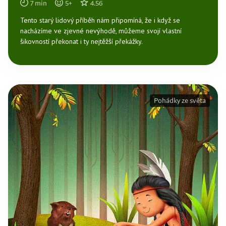
7
min
5
+
4.56
Tento starý lidový příběh nám připomíná, že i když se
nacházíme ve zjevné nevýhodě, můžeme svojí vlastní
šikovností překonat i ty nejtěžší překážky.
Pohádky ze světa