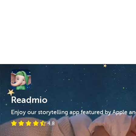
Readmio
Enjoy our storytelling app featured by Apple a
4.8