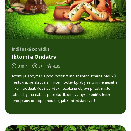
Indiánská pohádka
Iktomi a Ondatra
8
min
5
+
4.35
Iktomi je šprýmař a podvodník z indiánského kmene Siouxů.
Tentokrát se skrývá s hrncem polévky, aby se o ni nemusel s
nikým podělit. Když se však nečekaně objeví přítel, místo
toho, aby mu nabídl polévku, Iktomi vymyslí soutěž. Jenže
jeho plány nedopadnou tak, jak si představoval!