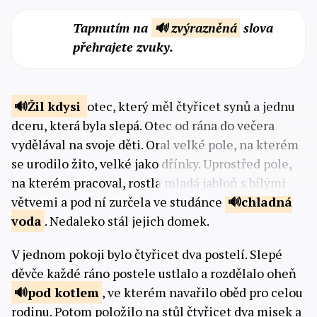
Tapnutím na
🔊 zvýrazněná
slova
přehrajete zvuky.
Žil
kdysi
otec, který měl čtyřicet synů a jednu
dceru, která byla slepá. Otec od rána do večera
vydělával na svoje děti. Oral velké pole, na kterém
se urodilo žito, velké jako dřínky. Uprostřed pole,
na kterém pracoval, rostla mladá jabloň s bílými
větvemi a pod ní zurčela ve studánce
chladná
voda
. Nedaleko stál jejich domek.
V jednom pokoji bylo čtyřicet dva postelí. Slepé
děvče každé ráno postele ustlalo a rozdělalo oheň
pod
kotlem
, ve kterém navařilo oběd pro celou
rodinu. Potom položilo na stůl čtyřicet dva misek a