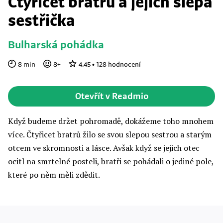
Čtyřicet bratrů a jejich slepá
sestřička
Bulharská pohádka
8
min
8
+
4.45
•
128
hodnocení
Otevřít v Readmio
Když budeme držet pohromadě, dokážeme toho mnohem
více. Čtyřicet bratrů žilo se svou slepou sestrou a starým
otcem ve skromnosti a lásce. Avšak když se jejich otec
ocitl na smrtelné posteli, bratři se pohádali o jediné pole,
které po něm měli zdědit.