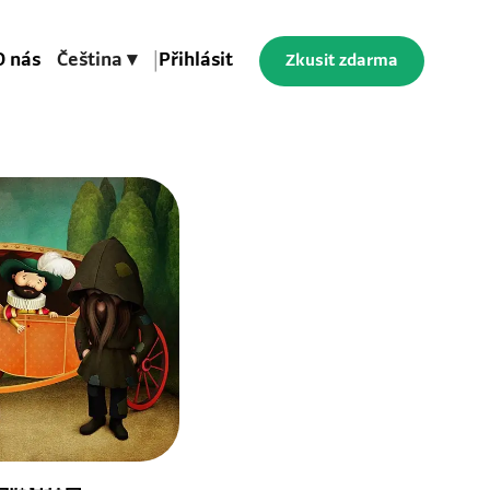
O nás
Čeština ▾
|
Přihlásit
Zkusit zdarma