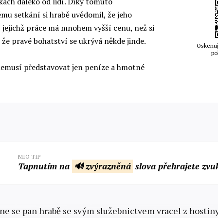
ch daleko od lidí. Díky tomuto
u setkání si hrabě uvědomil, že jeho
é, jejichž práce má mnohem vyšší cenu, než si
l, že pravé bohatství se ukrývá někde jinde.
Oskenuj
po
nemusí představovat jen peníze a hmotné
MIO TIP
Tapnutím na
🔊 zvýrazněná
slova přehrajete zvu
e se pan hrabě se svým služebnictvem vracel z hostin