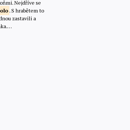
koňmi. Nejdříve se
kolo
. S hrabětem to
ednou zastavili a
énka.…