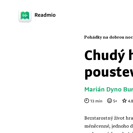
Pohádky na dobrou noc
Chudý 
poustev
Marián Dyno Bur
13
min
5
+
4.
Bezstarostný život hra
méněcenné, jednoho dn