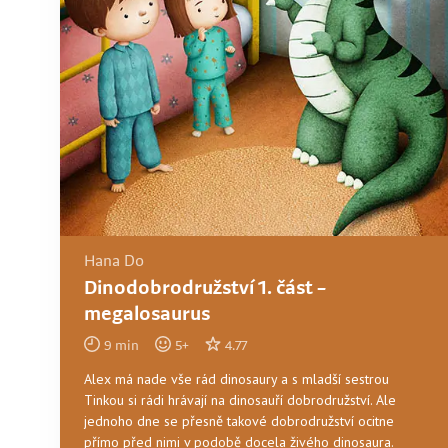
Hana Do
Dinodobrodružství 1. část –
megalosaurus
9
min
5
+
4.77
Alex má nade vše rád dinosaury a s mladší sestrou
Tinkou si rádi hrávají na dinosauří dobrodružství. Ale
jednoho dne se přesně takové dobrodružství ocitne
přímo před nimi v podobě docela živého dinosaura.