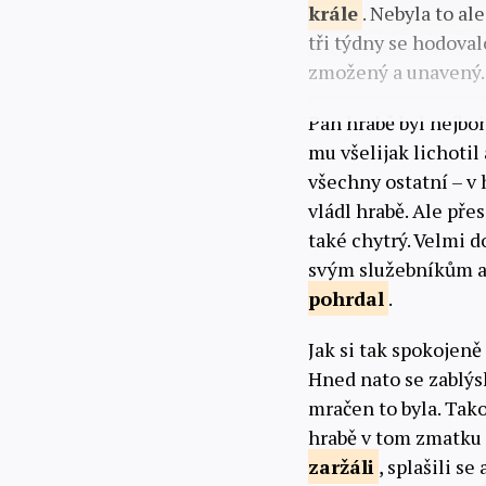
krále
. Nebyla to al
tři týdny se hodovalo
zmožený a unavený.
Pan hrabě byl nejb
mu všelijak lichotil 
všechny ostatní – v 
vládl hrabě. Ale přes
také chytrý. Velmi d
svým služebníkům a 
pohrdal
.
Jak si tak spokojeně
Hned nato se zablýs
mračen to byla. Tako
hrabě v tom zmatku j
zaržáli
, splašili s