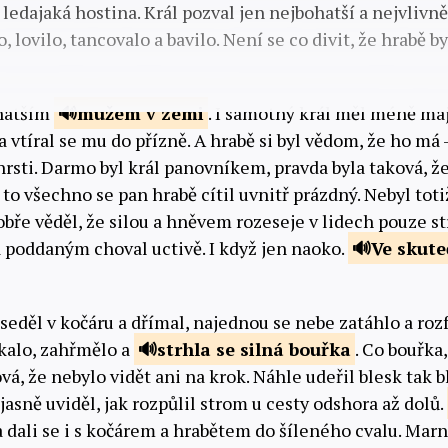
e ledajaká hostina. Král pozval jen nejbohatší a nejvlivně
, lovilo, tancovalo a bavilo. Není se co divit, že hrabě 
ohatším
mužem v zemi
. I samotný král měl méně ma
a vtíral se mu do přízně. A hrabě si byl vědom, že ho má 
hrsti. Darmo byl král panovníkem, pravda byla taková, že
 to všechno se pan hrabě cítil uvnitř prázdný. Nebyl toti
obře věděl, že silou a hněvem rozeseje v lidech pouze st
poddaným choval uctivě. I když jen naoko.
Ve skut
 seděl v kočáru a dřímal, najednou se nebe zatáhlo a rozfo
kalo, zahřmělo a
strhla
se silná bouřka
. Co bouřka
vá, že nebylo vidět ani na krok. Náhle udeřil blesk tak b
asně uviděl, jak rozpůlil strom u cesty odshora až dolů.
e a dali se i s kočárem a hrabětem do šíleného cvalu. Mar