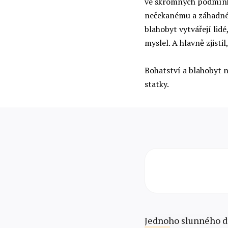
ve skromných podmínká
nečekanému a záhadném
blahobyt vytvářejí lid
myslel. A hlavně zjisti
Bohatství a blahobyt 
statky.
Jednoho slunného dn