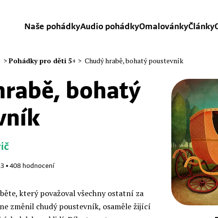
Naše pohádky
Audio pohádky
Omalovánky
Články
>
Pohádky pro děti 5+
>
Chudý hrabě, bohatý poustevník
hrabě, bohatý
ník
ič
83
•
408
hodnocení
běte, který považoval všechny ostatní za
e změnil chudý poustevník, osaměle žijící