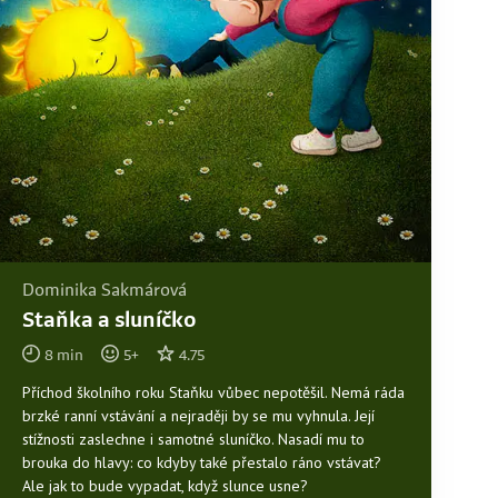
Dominika Sakmárová
Staňka a sluníčko
8
min
5
+
4.75
Příchod školního roku Staňku vůbec nepotěšil. Nemá ráda
brzké ranní vstávání a nejraději by se mu vyhnula. Její
stížnosti zaslechne i samotné sluníčko. Nasadí mu to
brouka do hlavy: co kdyby také přestalo ráno vstávat?
Ale jak to bude vypadat, když slunce usne?