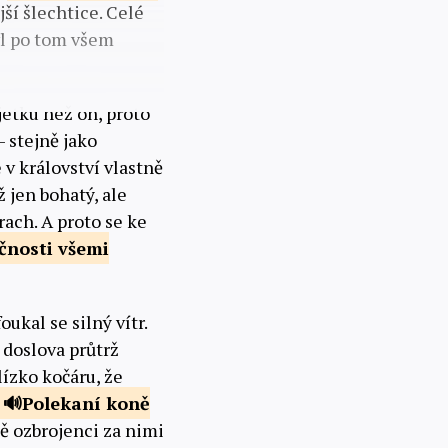
jší šlechtice. Celé
byl po tom všem
jetku než on, proto
– stejně jako
 v království vlastně
ž jen bohatý, ale
rach. A proto se ke
ečnosti
všemi
ukal se silný vítr.
, doslova průtrž
lízko kočáru, že
Polekaní koně
ně ozbrojenci za nimi