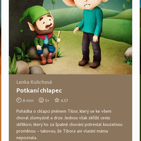
Lenka Kulichová
Potkaní chlapec
8
min
5
+
4.57
Pohádka o chlapci jménem Tibor, který se ke všem
choval zlomyslně a drze. Jednou však zkřížil cestu
skřítkovi, který ho za špatné chování potrestal kouzelnou
proměnou – takovou, že Tibora ani vlastní máma
nepoznala.