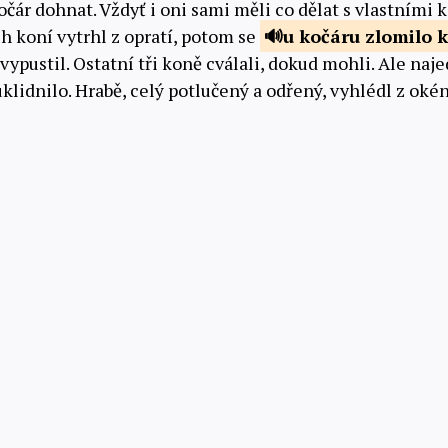
 kočár dohnat. Vždyť i oni sami měli co dělat s vlastními 
h koní vytrhl z opratí, potom se
u kočáru
zlomilo 
 vypustil. Ostatní tři koně cválali, dokud mohli. Ale naj
klidnilo. Hrabě, celý potlučený a odřený, vyhlédl z ok