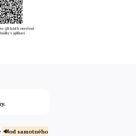
te QR kód k otevření
hádky v aplikaci
ky.
y
od samotného