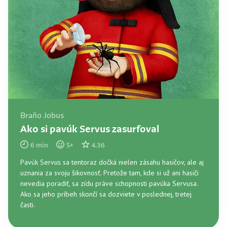
Braňo Jobus
Ako si pavúk Servus zasurfoval
6
min
5
+
4.36
Pavúk Servus sa tentoraz dočká nielen zásahu hasičov, ale aj
uznania za svoju šikovnosť. Pretože tam, kde si už ani hasiči
nevedia poradiť, sa zídu práve schopnosti pavúka Servusa.
Ako sa jeho príbeh skončí sa dozviete v poslednej, tretej
časti.