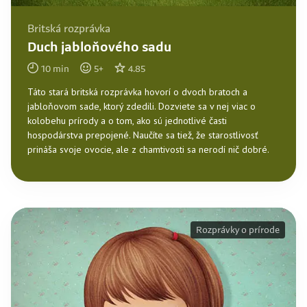
Britská rozprávka
Duch jabloňového sadu
10
min
5
+
4.85
Táto stará britská rozprávka hovorí o dvoch bratoch a
jabloňovom sade, ktorý zdedili. Dozviete sa v nej viac o
kolobehu prírody a o tom, ako sú jednotlivé časti
hospodárstva prepojené. Naučíte sa tiež, že starostlivosť
prináša svoje ovocie, ale z chamtivosti sa nerodí nič dobré.
Rozprávky o prírode