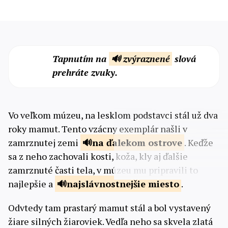
Tapnutím na
🔊 zvýraznené
slová
prehráte zvuky.
Vo veľkom múzeu, na lesklom podstavci stál už dva
roky mamut. Tento vzácny exemplár našli v
zamrznutej zemi
na ďalekom
ostrove
. Keďže
sa z neho zachovali kosti, koža, kly aj ďalšie
zamrznuté časti tela, v múzeu mu pripravili to
najlepšie a
najslávnostnejšie
miesto
.
Odvtedy tam prastarý mamut stál a bol vystavený
žiare silných žiaroviek. Vedľa neho sa skvela zlatá