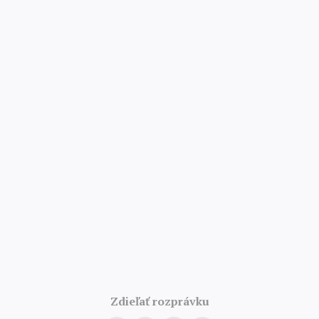
4.8/5 · 52 000 hodnotení
Zdieľať rozprávku