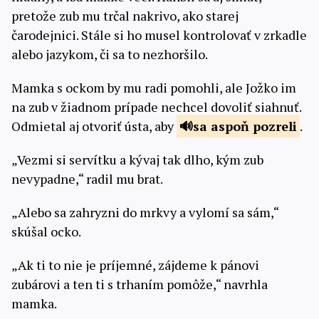
pretože zub mu trčal nakrivo, ako starej
čarodejnici. Stále si ho musel kontrolovať v zrkadle
alebo jazykom, či sa to nezhoršilo.
Mamka s ockom by mu radi pomohli, ale Jožko im
na zub v žiadnom prípade nechcel dovoliť siahnuť.
Odmietal aj otvoriť ústa, aby
sa aspoň
pozreli
.
„Vezmi si servítku a kývaj tak dlho, kým zub
nevypadne,“ radil mu brat.
„Alebo sa zahryzni do mrkvy a vylomí sa sám,“
skúšal ocko.
„Ak ti to nie je príjemné, zájdeme k pánovi
zubárovi a ten ti s trhaním pomôže,“ navrhla
mamka.