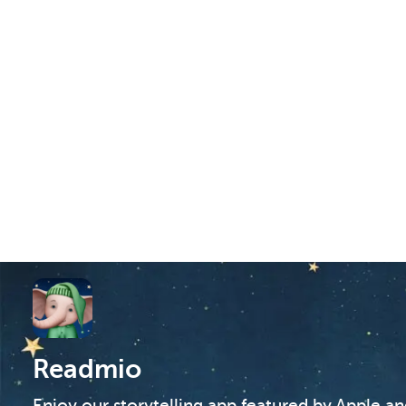
Readmio
Enjoy our storytelling app featured by Apple a