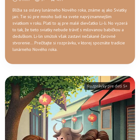
Blížia sa oslavy lunárneho Nového roka, známe aj ako Sviatky
jari. Tie sú pre mnoho ľudí na svete najvýznamnejším
sviatkom v roku. Platí to aj pre malé dievčatko Li-li. No vyzerá
to tak, že tieto sviatky nebude tráviť s milovanou babičkou a
deduškom. Li-lin smútok však zastaví nečakané čarovné
stvorenie... Prečítajte si rozprávku, v ktorej spoznáte tradície
lunárneho Nového roka.
Rozprávky pre deti 5+