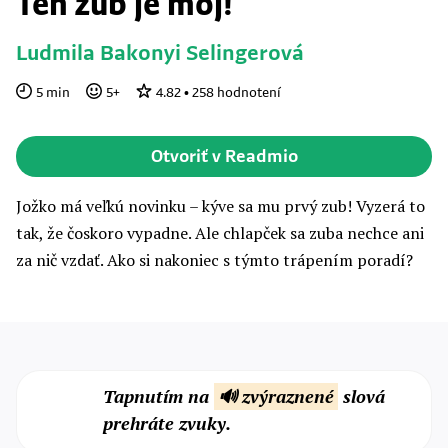
Ten zub je môj!
Ludmila Bakonyi Selingerová
5
min
5
+
4.82
•
258
hodnotení
Otvoriť v Readmio
Jožko má veľkú novinku – kýve sa mu prvý zub! Vyzerá to
tak, že čoskoro vypadne. Ale chlapček sa zuba nechce ani
za nič vzdať. Ako si nakoniec s týmto trápením poradí?
Tapnutím na
🔊 zvýraznené
slová
prehráte zvuky.