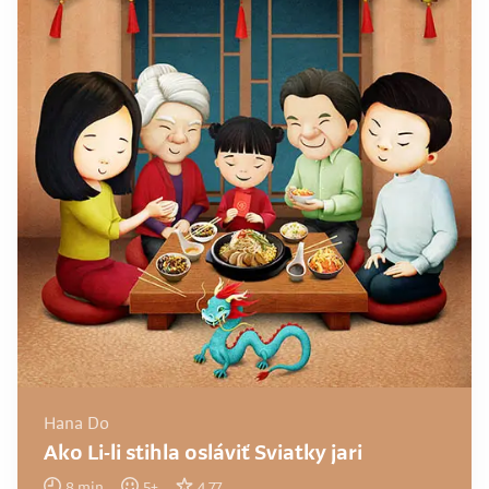
Hana Do
Ako Li-li stihla osláviť Sviatky jari
8
min
5
+
4.77