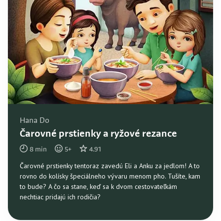
Hana Do
Čarovné prstienky a ryžové rezance
8
min
5
+
4.91
Čarovné prstienky tentoraz zavedú Eli a Anku za jedlom! A to
rovno do kolísky špeciálneho vývaru menom pho. Tušíte, kam
to bude? A čo sa stane, keď sa k dvom cestovateľkám
nechtiac pridajú ich rodičia?