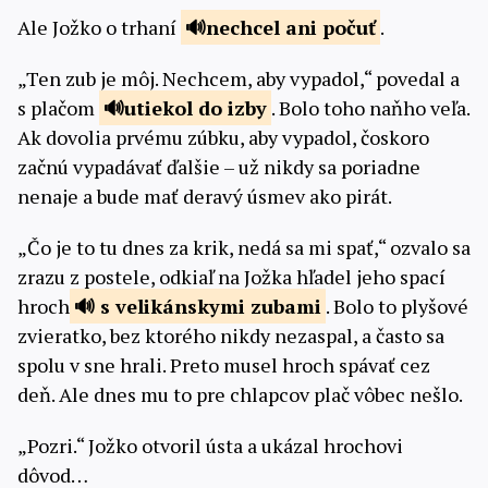
Ale Jožko o trhaní
nechcel ani
počuť
.
„Ten zub je môj. Nechcem, aby vypadol,“ povedal a
s plačom
utiekol do
izby
. Bolo toho naňho veľa.
Ak dovolia prvému zúbku, aby vypadol, čoskoro
začnú vypadávať ďalšie – už nikdy sa poriadne
nenaje a bude mať deravý úsmev ako pirát.
„Čo je to tu dnes za krik, nedá sa mi spať,“ ozvalo sa
zrazu z postele, odkiaľ na Jožka hľadel jeho spací
hroch
s velikánskymi
zubami
. Bolo to plyšové
zvieratko, bez ktorého nikdy nezaspal, a často sa
spolu v sne hrali. Preto musel hroch spávať cez
deň. Ale dnes mu to pre chlapcov plač vôbec nešlo.
„Pozri.“ Jožko otvoril ústa a ukázal hrochovi
dôvod…