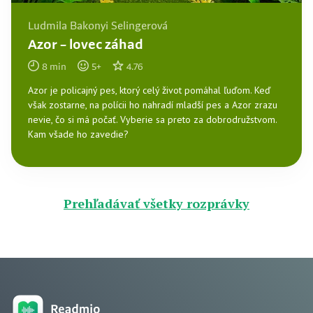
Ludmila Bakonyi Selingerová
Azor – lovec záhad
8
min
5
+
4.76
Azor je policajný pes, ktorý celý život pomáhal ľuďom. Keď
však zostarne, na polícii ho nahradí mladší pes a Azor zrazu
nevie, čo si má počať. Vyberie sa preto za dobrodružstvom.
Kam všade ho zavedie?
Prehľadávať všetky rozprávky