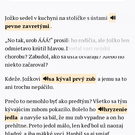
Jožko sedel v kuchyni na stoličke s ústami
pevne
zavretými
.
„No tak, urob ÁÁÁ!“ prosili ho rodičia, ale Jožko len
odmietavo krútil hlavou. Dostal vari nejakú
chorobu? Zabudol, ako sa ústa otvárajú? Alebo ho
niekto začaroval?
Kdeže. Jožkovi
sa kýval
prvý zub
a jemu sa to
ani trochu nepáčilo.
Prečo to nemohlo byť ako predtým? Všetko sa tým
kývajúcim zubom pokazilo. Bolelo ho
hryzenie
jedla
a navyše sa bál, že mu zub vypadne a on ho
prehltne. Preto jedol málo, len keď bol už naozaj
hladný, a iba mäkké veci. Hanbil sa aj smiať,