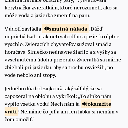
korytnačka zvieratkám, ktoré nerozumeli, ako sa
môže voda z jazierka zmeniť na paru.
V údolí zavládla
smutná
nálada
. Dážď
neprichádzal, a tak netrvalo dlho a jazierko úplne
vyschlo. Zvieracích obyvateľov sužoval smäd a
horúčava. Slniečko neúnavne žiarilo a z výšky sa
vyschnutému údoliu prizeralo. Zvieratká sa márne
zbiehali pri jazierku, aby sa trochu osviežili, po
vode nebolo ani stopy.
Jedného dňa bol zajko už taký zúfalý, že sa
zapozeral na oblohu a vykríkol: „To slnko nám
vypilo všetku vodu! Nech nám ju
okamžite
vráti
! Nemáme čo piť a ani len labku si nemám v
čom omočiť.“