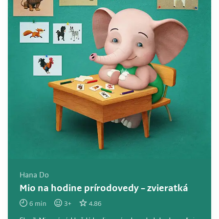
Hana Do
Mio na hodine prírodovedy – zvieratká
6
min
3
+
4.86