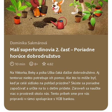
Dominika Sakmárová
Malí superhrdinovia 2. časť – Poriadne
horúce dobrodružstvo
10
min
8
+
4.82
Na Viktorka, Beky a psíka Uška čaká ďalšie dobrodružstvo. Aj
tentoraz niekto potrebuje ich pomoc. Ale kto to môže byť,
keď je celé sídlisko na pohľad prázdne? Skúste sa poriadne
započúvať a určite na to s deťmi prídete. Zároveň sa naučíte
viac o prostredí okolo nás. Tento príbeh sme pre vás
pripravili v rámci spolupráce s VÚB bankou.