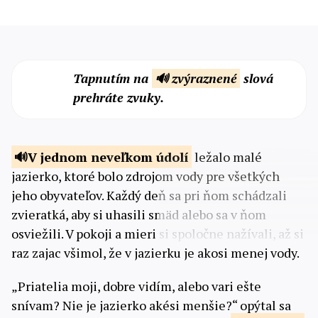
Tapnutím na
🔊 zvýraznené
slová
prehráte zvuky.
V jednom neveľkom
údolí
ležalo malé
jazierko, ktoré bolo zdrojom vody pre všetkých
jeho obyvateľov. Každý deň sa pri ňom schádzali
zvieratká, aby si uhasili smäd alebo sa v ňom
osviežili. V pokoji a mieri si spoločne nažívali, až si
raz zajac všimol, že v jazierku je akosi menej vody.
„Priatelia moji, dobre vidím, alebo vari ešte
snívam? Nie je jazierko akési menšie?“ opýtal sa