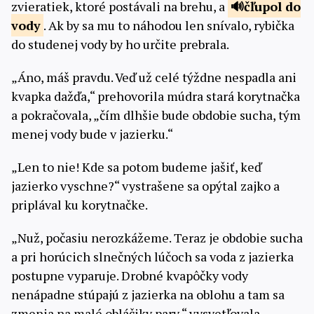
zvieratiek, ktoré postávali na brehu, a
čľupol
do
vody
. Ak by sa mu to náhodou len snívalo, rybička
do studenej vody by ho určite prebrala.
„Áno, máš pravdu. Veď už celé týždne nespadla ani
kvapka dažďa,“ prehovorila múdra stará korytnačka
a pokračovala, „čím dlhšie bude obdobie sucha, tým
menej vody bude v jazierku.“
„Len to nie! Kde sa potom budeme jašiť, keď
jazierko vyschne?“ vystrašene sa opýtal zajko a
priplával ku korytnačke.
„Nuž, počasiu nerozkážeme. Teraz je obdobie sucha
a pri horúcich slnečných lúčoch sa voda z jazierka
postupne vyparuje. Drobné kvapôčky vody
nenápadne stúpajú z jazierka na oblohu a tam sa
zmenia na malé obláčiky pary,“ vysvetľovala