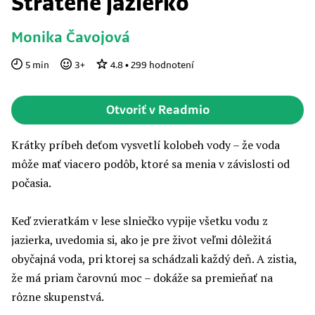
Stratené jazierko
Monika Čavojová
5
min
3
+
4.8
•
299
hodnotení
Otvoriť v Readmio
Krátky príbeh deťom vysvetlí kolobeh vody – že voda
môže mať viacero podôb, ktoré sa menia v závislosti od
počasia.
Keď zvieratkám v lese slniečko vypije všetku vodu z
jazierka, uvedomia si, ako je pre život veľmi dôležitá
obyčajná voda, pri ktorej sa schádzali každý deň. A zistia,
že má priam čarovnú moc – dokáže sa premieňať na
rôzne skupenstvá.