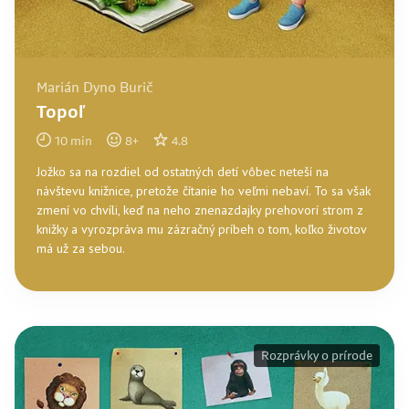
Marián Dyno Burič
Topoľ
10
min
8
+
4.8
Jožko sa na rozdiel od ostatných detí vôbec neteší na
návštevu knižnice, pretože čítanie ho veľmi nebaví. To sa však
zmení vo chvíli, keď na neho znenazdajky prehovorí strom z
knižky a vyrozpráva mu zázračný príbeh o tom, koľko životov
má už za sebou.
Rozprávky o prírode