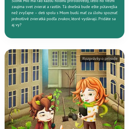
Sloník Mio má rád každú hodinu prírodovedy, lebo ho veľmi
zaujíma svet zvierat a rastlín. Tá dnešná bude ešte pútavejšia
než zvyčajne – deti spolu s Miom budú mať za úlohu spoznať
jednotlivé zvieratká podľa zvukov, ktoré vydávajú. Pridáte sa
aj vy?
Rozprávky o prírode