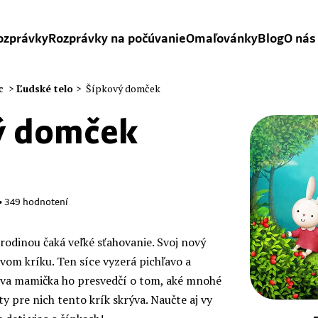
ozprávky
Rozprávky na počúvanie
Omaľovánky
Blog
O nás
c
>
Ľudské telo
>
Šípkový domček
ý domček
•
349
hodnotení
 rodinou čaká veľké sťahovanie. Svoj nový
vom kríku. Ten síce vyzerá pichľavo a
ova mamička ho presvedčí o tom, aké mnohé
y pre nich tento krík skrýva. Naučte aj vy