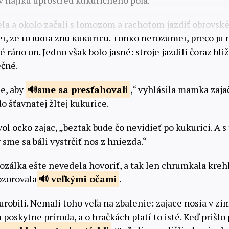
v hájiku uprostred kukuričného poľa.
ela a okolo začali s lomozom a rachotom jazdiť obrovsk
el, že to ľudia žnú kukuricu. Tonko nerozumel, prečo ju 
é ráno on. Jedno však bolo jasné: stroje jazdili čoraz bli
ečné.
se, aby
sme sa
presťahovali
,“ vyhlásila mamka zajač
o šťavnatej žltej kukurice.
ol ocko zajac, „beztak bude čo nevidieť po kukurici. A 
 sme sa báli vystrčiť nos z hniezda.“
ozálka ešte nevedela hovoriť, a tak len chrumkala kre
ozorovala
veľkými
očami
.
urobili. Nemali toho veľa na zbalenie: zajace nosia v zim
m poskytne príroda, a o hračkách platí to isté. Keď prišlo