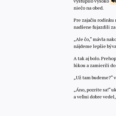
vystúpilo vysoko
niečo na obed.
Pre zajačiu rodinku 
nadšene fujazdili z
„Ale čo,“ mávla nako
nájdeme lepšie býva
A tak aj bolo. Preho
lúkou a zamierili 
„Už tam budeme?“ v
„Áno, pozrite sa!“ u
a veľmi dobre vedel