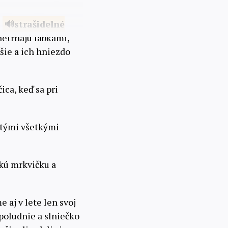
é
strašidelné
netrhajú labkami,
žšie a ich hniezdo
ica, keď sa pri
s tými všetkými
hkú mrkvičku a
e aj v lete len svoj
 poludnie a slniečko