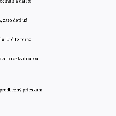
očinuli a dali si
, zato deti už
u. Určite teraz
nice a rozkvitnutou
iž predbežný prieskum