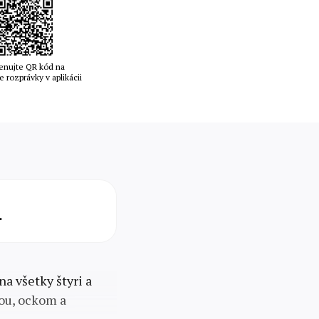
enujte QR kód na
e rozprávky v aplikácii
.
na všetky štyri a
kou, ockom a