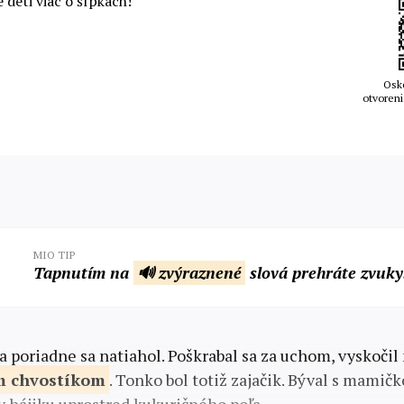
 deti viac o šípkach!
Osk
otvoreni
MIO TIP
Tapnutím na
🔊 zvýraznené
slová prehráte zvuky
 a poriadne sa natiahol. Poškrabal sa za uchom, vyskočil 
m
chvostíkom
. Tonko bol totiž zajačik. Býval s mamič