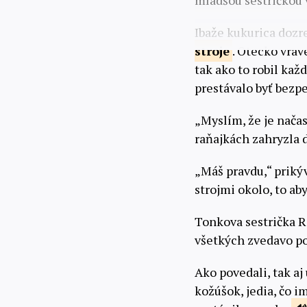
mladšou sestričkou 
Ibaže kukurica dozr
stroje
. Otecko vrav
tak ako to robil každ
prestávalo byť bezp
„Myslím, že je nača
raňajkách zahryzla d
„Máš pravdu,“ prikýv
strojmi okolo, to aby
Tonkova sestrička R
všetkých zvedavo p
Ako povedali, tak aj 
kožúšok, jedia, čo i