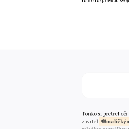
touto rozprávkou svoje
Tonko si pretrel oči
zavrtel
maličký