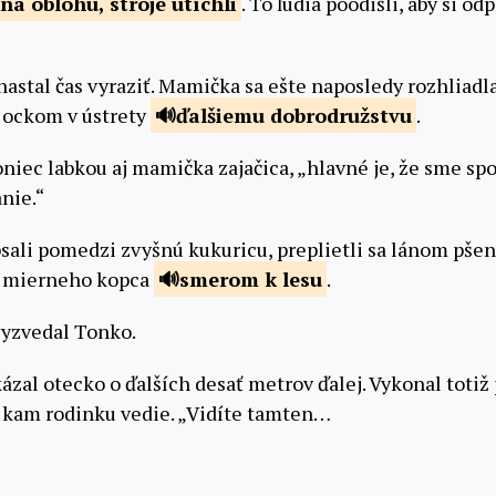
na oblohu,
stroje utíchli
. To ľudia poodišli, aby si odp
nastal čas vyraziť. Mamička sa ešte naposledy rozhliadla
a ockom v ústrety
ďalšiemu
dobrodružstvu
.
niec labkou aj mamička zajačica, „hlavné je, že sme spol
nie.“
psali pomedzi zvyšnú kukuricu, preplietli sa lánom pše
do mierneho kopca
smerom
k lesu
.
yzvedal Tonko.
kázal otecko o ďalších desať metrov ďalej. Vykonal tot
, kam rodinku vedie. „Vidíte tamten…