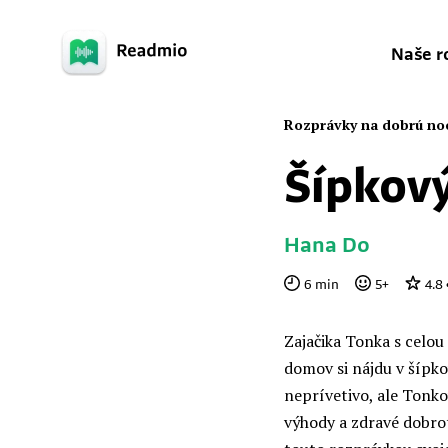
Naše r
Rozprávky na dobrú no
Šípkov
Hana Do
6
min
5
+
4.8
Zajačika Tonka s celou
domov si nájdu v šípko
neprívetivo, ale Tonk
výhody a zdravé dobrot