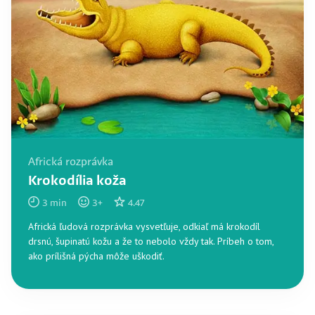
Africká rozprávka
Krokodília koža
3
min
3
+
4.47
Africká ľudová rozprávka vysvetľuje, odkiaľ má krokodíl
drsnú, šupinatú kožu a že to nebolo vždy tak. Príbeh o tom,
ako prílišná pýcha môže uškodiť.