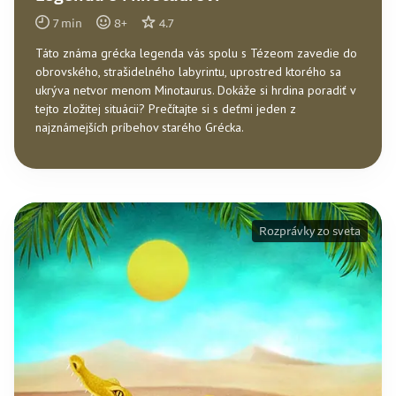
7
min
8
+
4.7
Táto známa grécka legenda vás spolu s Tézeom zavedie do
obrovského, strašidelného labyrintu, uprostred ktorého sa
ukrýva netvor menom Minotaurus. Dokáže si hrdina poradiť v
tejto zložitej situácii? Prečítajte si s deťmi jeden z
najznámejších príbehov starého Grécka.
Rozprávky zo sveta