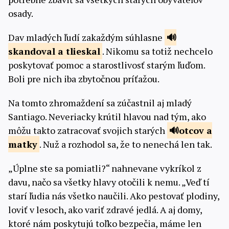
osady.
Dav mladých ľudí zakaždým súhlasne
skandoval a
tlieskal
. Nikomu sa totiž nechcelo
poskytovať pomoc a starostlivosť starým ľuďom.
Boli pre nich iba zbytočnou príťažou.
Na tomto zhromaždení sa zúčastnil aj mladý
Santiago. Neveriacky krútil hlavou nad tým, ako
môžu takto zatracovať svojich starých
otcov a
matky
. Nuž a rozhodol sa, že to nenechá len tak.
„Úplne ste sa pomiatli?“ nahnevane vykríkol z
davu, načo sa všetky hlavy otočili k nemu. „Veď tí
starí ľudia nás všetko naučili. Ako pestovať plodiny,
loviť v lesoch, ako variť zdravé jedlá. A aj domy,
ktoré nám poskytujú toľko bezpečia, máme len