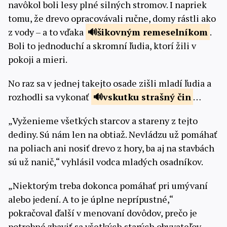
navôkol boli lesy plné silných stromov. I napriek
tomu, že drevo opracovávali ručne, domy rástli ako
z vody – a to vďaka
šikovným
remeselníkom
.
Boli to jednoduchí a skromní ľudia, ktorí žili v
pokoji a mieri.
No raz sa v jednej takejto osade zišli mladí ľudia a
rozhodli sa vykonať
vskutku
strašný čin
…
„Vyženieme všetkých starcov a stareny z tejto
dediny. Sú nám len na obtiaž. Nevládzu už pomáhať
na poliach ani nosiť drevo z hory, ba aj na stavbách
sú už nanič,“ vyhlásil vodca mladých osadníkov.
„Niektorým treba dokonca pomáhať pri umývaní
alebo jedení. A to je úplne neprípustné,“
pokračoval ďalší v menovaní dovôdov, prečo je
potrebné zbaviť sa všetkých starých obyvateľov