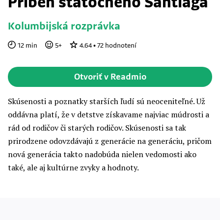
Príbeh statočného Santiaga
Kolumbijská rozprávka
12
min
5
+
4.64
•
72
hodnotení
Otvoriť v Readmio
Skúsenosti a poznatky starších ľudí sú neoceniteľné. Už
oddávna platí, že v detstve získavame najviac múdrosti a
rád od rodičov či starých rodičov. Skúsenosti sa tak
prirodzene odovzdávajú z generácie na generáciu, pričom
nová generácia takto nadobúda nielen vedomosti ako
také, ale aj kultúrne zvyky a hodnoty.