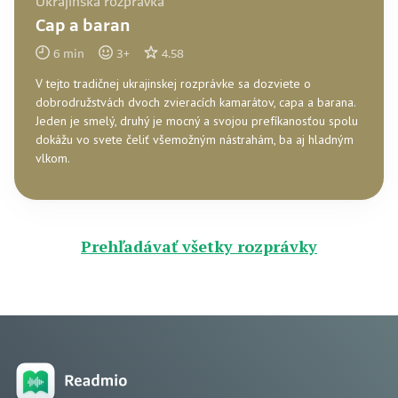
Ukrajinská rozprávka
Cap a baran
6
min
3
+
4.58
V tejto tradičnej ukrajinskej rozprávke sa dozviete o
dobrodružstvách dvoch zvieracích kamarátov, capa a barana.
Jeden je smelý, druhý je mocný a svojou prefíkanosťou spolu
dokážu vo svete čeliť všemožným nástrahám, ba aj hladným
vlkom.
Prehľadávať všetky rozprávky