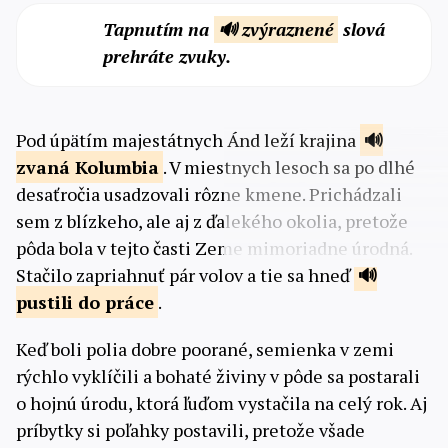
Tapnutím na
🔊 zvýraznené
slová
prehráte zvuky.
Pod úpätím majestátnych Ánd leží krajina
zvaná
Kolumbia
. V miestnych lesoch sa po dlhé
desaťročia usadzovali rôzne kmene. Prichádzali
sem z blízkeho, ale aj z ďalekého okolia, pretože
pôda bola v tejto časti Zeme mimoriadne úrodná.
Stačilo zapriahnuť pár volov a tie sa hneď
pustili
do práce
.
Keď boli polia dobre poorané, semienka v zemi
rýchlo vyklíčili a bohaté živiny v pôde sa postarali
o hojnú úrodu, ktorá ľuďom vystačila na celý rok. Aj
príbytky si poľahky postavili, pretože všade