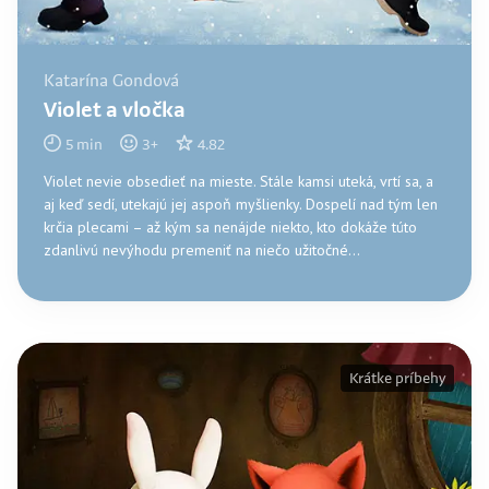
Katarína Gondová
Violet a vločka
5
min
3
+
4.82
Violet nevie obsedieť na mieste. Stále kamsi uteká, vrtí sa, a
aj keď sedí, utekajú jej aspoň myšlienky. Dospelí nad tým len
krčia plecami – až kým sa nenájde niekto, kto dokáže túto
zdanlivú nevýhodu premeniť na niečo užitočné...
Krátke príbehy