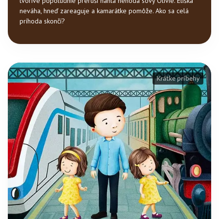
tvorivé popoludnie preruší náhla nehoda sovy Olívie. Eliška
neváha, hneď zareaguje a kamarátke pomôže. Ako sa celá
príhoda skončí?
Krátke príbehy