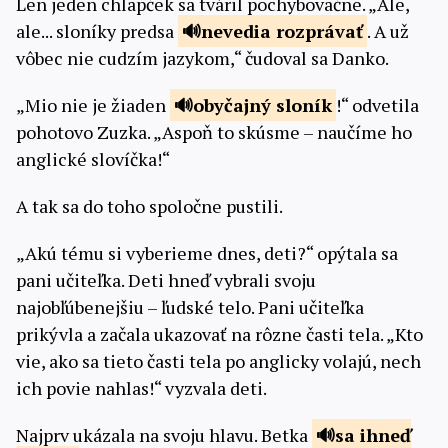
Len jeden chlapček sa tváril pochybovačne. „Ale,
ale... sloníky predsa
nevedia
rozprávať
. A už
vôbec nie cudzím jazykom,“ čudoval sa Danko.
„Mio nie je žiaden
obyčajný
sloník
!“ odvetila
pohotovo Zuzka. „Aspoň to skúsme – naučíme ho
anglické slovíčka!“
A tak sa do toho spoločne pustili.
„Akú tému si vyberieme dnes, deti?“ opýtala sa
pani učiteľka. Deti hneď vybrali svoju
najobľúbenejšiu – ľudské telo. Pani učiteľka
prikývla a začala ukazovať na rôzne časti tela. „Kto
vie, ako sa tieto časti tela po anglicky volajú, nech
ich povie nahlas!“ vyzvala deti.
Najprv ukázala na svoju hlavu. Betka
sa ihneď