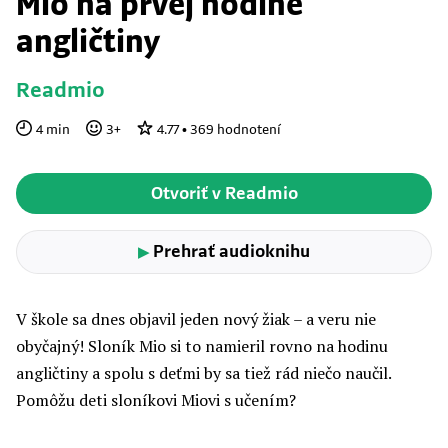
Mio na prvej hodine
angličtiny
Readmio
4
min
3
+
4.77
•
369
hodnotení
Otvoriť v Readmio
Prehrať audioknihu
▶
V škole sa dnes objavil jeden nový žiak – a veru nie
obyčajný! Sloník Mio si to namieril rovno na hodinu
angličtiny a spolu s deťmi by sa tiež rád niečo naučil.
Pomôžu deti sloníkovi Miovi s učením?