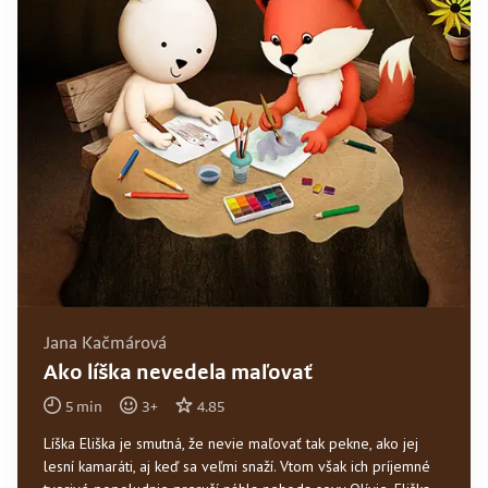
Jana Kačmárová
Ako líška nevedela maľovať
5
min
3
+
4.85
Líška Eliška je smutná, že nevie maľovať tak pekne, ako jej
lesní kamaráti, aj keď sa veľmi snaží. Vtom však ich príjemné