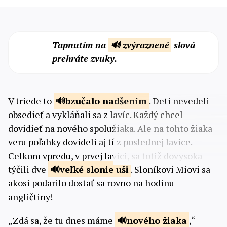
Tapnutím na
🔊 zvýraznené
slová
prehráte zvuky.
V triede to
bzučalo
nadšením
. Deti nevedeli
obsedieť a vykláňali sa z lavíc. Každý chcel
dovidieť na nového spolužiaka. Ale na tohto žiaka
veru poľahky dovideli aj tí z poslednej lavice.
Celkom vpredu, v prvej lavici, sa totiž dovysoka
týčili dve
veľké
slonie uši
. Sloníkovi Miovi sa
akosi podarilo dostať sa rovno na hodinu
angličtiny!
„Zdá sa, že tu dnes máme
nového
žiaka
,“