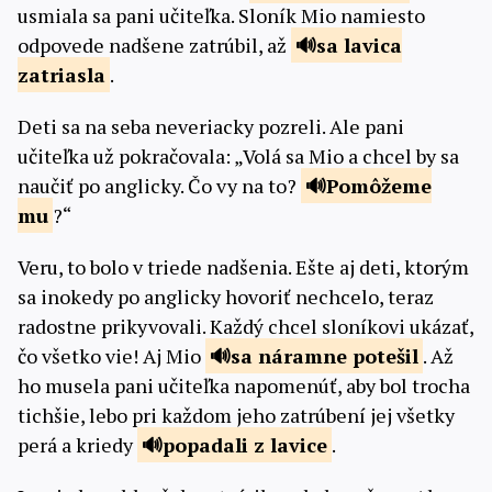
usmiala sa pani učiteľka. Sloník Mio namiesto
odpovede nadšene zatrúbil, až
sa lavica
zatriasla
.
Deti sa na seba neveriacky pozreli. Ale pani
učiteľka už pokračovala: „Volá sa Mio a chcel by sa
naučiť po anglicky. Čo vy na to?
Pomôžeme
mu
?“
Veru, to bolo v triede nadšenia. Ešte aj deti, ktorým
sa inokedy po anglicky hovoriť nechcelo, teraz
radostne prikyvovali. Každý chcel sloníkovi ukázať,
čo všetko vie! Aj Mio
sa náramne
potešil
. Až
ho musela pani učiteľka napomenúť, aby bol trocha
tichšie, lebo pri každom jeho zatrúbení jej všetky
perá a kriedy
popadali
z lavice
.