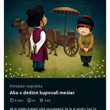
Kórejská rozprávka
Ako v dedine kupovali mesiac
6
min
5
+
4.65
Ak je niekto bohatý, ešte neznamená, že je aj múdry. Len čo