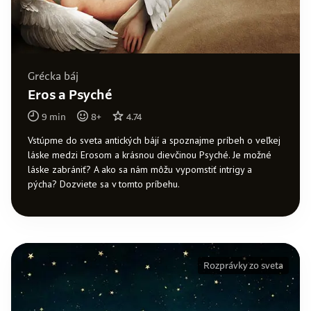
Grécka báj
Eros a Psyché
9
min
8
+
4.74
Vstúpme do sveta antických bájí a spoznajme príbeh o veľkej
láske medzi Erosom a krásnou dievčinou Psyché. Je možné
láske zabrániť? A ako sa nám môžu vypomstiť intrigy a
pýcha? Dozviete sa v tomto príbehu.
Rozprávky zo sveta