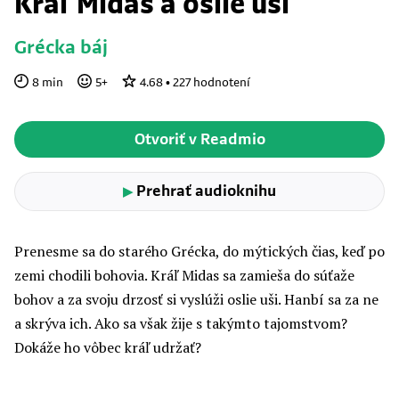
Kráľ Midas a oslie uši
Grécka báj
8
min
5
+
4.68
•
227
hodnotení
Otvoriť v Readmio
Prehrať audioknihu
▶
Prenesme sa do starého Grécka, do mýtických čias, keď po
zemi chodili bohovia. Kráľ Midas sa zamieša do súťaže
bohov a za svoju drzosť si vyslúži oslie uši. Hanbí sa za ne
a skrýva ich. Ako sa však žije s takýmto tajomstvom?
Dokáže ho vôbec kráľ udržať?