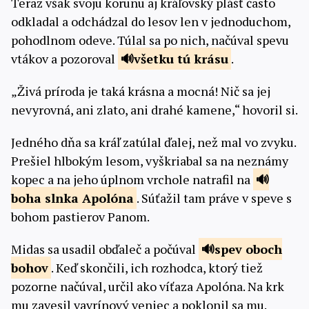
Teraz však svoju korunu aj kráľovský plášť často
odkladal a odchádzal do lesov len v jednoduchom,
pohodlnom odeve. Túlal sa po nich, načúval spevu
vtákov a pozoroval
všetku tú
krásu
.
„Živá príroda je taká krásna a mocná! Nič sa jej
nevyrovná, ani zlato, ani drahé kamene,“ hovoril si.
Jedného dňa sa kráľ zatúlal ďalej, než mal vo zvyku.
Prešiel hlbokým lesom, vyškriabal sa na neznámy
kopec a na jeho úplnom vrchole natrafil na
boha slnka
Apolóna
. Súťažil tam práve v speve s
bohom pastierov Panom.
Midas sa usadil obďaleč a počúval
spev oboch
bohov
. Keď skončili, ich rozhodca, ktorý tiež
pozorne načúval, určil ako víťaza Apolóna. Na krk
mu zavesil vavrínový veniec a poklonil sa mu.