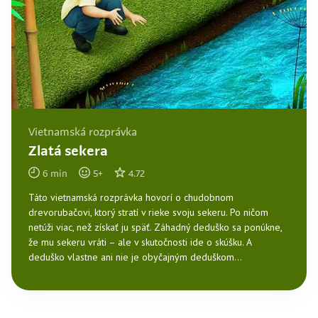
Vietnamská rozprávka
Zlatá sekera
6
min
5
+
4.72
Táto vietnamská rozprávka hovorí o chudobnom
drevorubačovi, ktorý stratí v rieke svoju sekeru. Po ničom
netúži viac, než získať ju späť. Záhadný deduško sa ponúkne,
že mu sekeru vráti – ale v skutočnosti ide o skúšku. A
deduško vlastne ani nie je obyčajným deduškom...