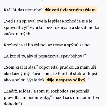
Kráľ Midas nemohol
uveriť vlastným
ušiam
.
„Veď Pan spieval oveľa lepšie! Rozhodca nie je
spravodlivý!“ vyhŕkol bez rozmyslu a skočil medzi
zúčastnených.
Rozhodca si ho všimol až teraz a spýtal sa ho:
„A kto si ty, aby si posudzoval spev bohov?“
„Som kráľ Midas,“ odpovedal prudko, „a mám uši
ako každý iný. Počul som, že Pan bol stokrát lepší
ako Apolón. Výsledok
je
nespravodlivý
!“
„Zadrž, Midas, ja som tu rozhodca. Nepoznáš
pravidlá ani podmienky,“ snažil sa s ním zmierlivo
dohodnúť.