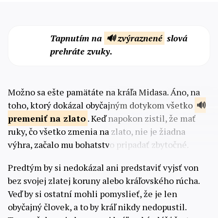
Tapnutím na
🔊 zvýraznené
slová
prehráte zvuky.
Možno sa ešte pamätáte na kráľa Midasa. Áno, na
toho, ktorý dokázal obyčajným dotykom všetko
premeniť na
zlato
. Keď napokon zistil, že mať
ruky, čo všetko zmenia na zlato, nie je žiadna
výhra, začalo mu bohatstvo pripadať zbytočné.
Predtým by si nedokázal ani predstaviť vyjsť von
bez svojej zlatej koruny alebo kráľovského rúcha.
Veď by si ostatní mohli pomyslieť, že je len
obyčajný človek, a to by kráľ nikdy nedopustil.