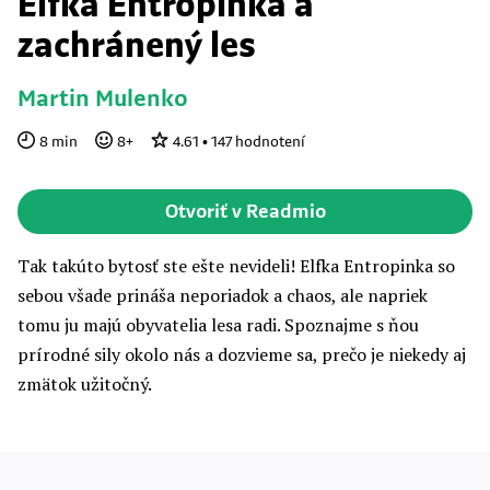
Elfka Entropinka a
zachránený les
Martin Mulenko
8
min
8
+
4.61
•
147
hodnotení
Otvoriť v Readmio
Tak takúto bytosť ste ešte nevideli! Elfka Entropinka so
sebou všade prináša neporiadok a chaos, ale napriek
tomu ju majú obyvatelia lesa radi. Spoznajme s ňou
prírodné sily okolo nás a dozvieme sa, prečo je niekedy aj
zmätok užitočný.