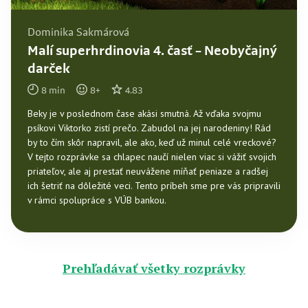
Dominika Sakmárová
Malí superhrdinovia 4. časť – Neobyčajný
darček
8
min
8
+
4.83
Beky je v poslednom čase akási smutná. Až vďaka svojmu
psíkovi Viktorko zistí prečo. Zabudol na jej narodeniny! Rád
by to čím skôr napravil, ale ako, keď už minul celé vreckové?
V tejto rozprávke sa chlapec naučí nielen viac si vážiť svojich
priateľov, ale aj prestať neuvážene míňať peniaze a radšej
ich šetriť na dôležité veci. Tento príbeh sme pre vás pripravili
v rámci spolupráce s VÚB bankou.
Prehľadávať všetky rozprávky