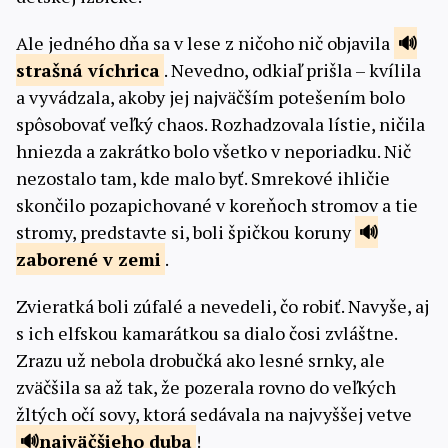
Ale jedného dňa sa v lese z ničoho nič objavila
strašná
víchrica
. Nevedno, odkiaľ prišla – kvílila
a vyvádzala, akoby jej najväčším potešením bolo
spôsobovať veľký chaos. Rozhadzovala lístie, ničila
hniezda a zakrátko bolo všetko v neporiadku. Nič
nezostalo tam, kde malo byť. Smrekové ihličie
skončilo pozapichované v koreňoch stromov a tie
stromy, predstavte si, boli špičkou koruny
zaborené v
zemi
.
Zvieratká boli zúfalé a nevedeli, čo robiť. Navyše, aj
s ich elfskou kamarátkou sa dialo čosi zvláštne.
Zrazu už nebola drobučká ako lesné srnky, ale
zväčšila sa až tak, že pozerala rovno do veľkých
žltých očí sovy, ktorá sedávala na najvyššej vetve
najväčšieho duba
!