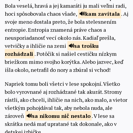
Bola veselá, hravá a jej kamaráti ju mali veľmi radi,
hoci spôsobovala chaos všade,
kam
zavítala
. Aj
svoje meno dostala preto, že bola stelesnením
entropie. Entropia znamená práve chaos a
neusporiadanosť vecí okolo nás. Kadiaľ prešla,
vetvičky a ihličie na zemi
sa trošku
rozhádzali
. Potôčik si našiel cestičku nízkym
briežkom mimo svojho korýtka. Alebo jazvec, keď
išla okolo, netrafil do nory a zbúral si vchod!
Napriek tomu boli všetci v lese spokojní. Všetko
bolo vyrovnané aj rozhádzané tak akurát. Stromy
rástli, ako chceli, ihličie na nich, ako malo, a vietor
všetkým pohojdával tak, aby nebola nuda, ale
zároveň
sa nikomu nič
nestalo
. V lese sa
skrátka nedá mať upratané tak dokonale, ako v
detskej izbičke.