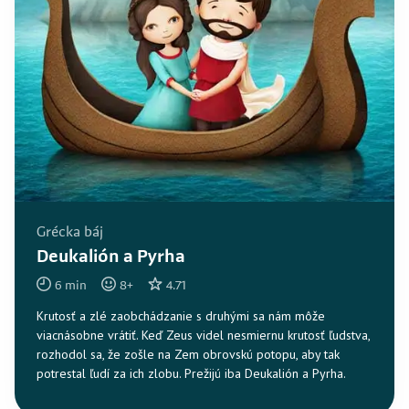
Grécka báj
Deukalión a Pyrha
6
min
8
+
4.71
Krutosť a zlé zaobchádzanie s druhými sa nám môže
viacnásobne vrátiť. Keď Zeus videl nesmiernu krutosť ľudstva,
rozhodol sa, že zošle na Zem obrovskú potopu, aby tak
potrestal ľudí za ich zlobu. Prežijú iba Deukalión a Pyrha.