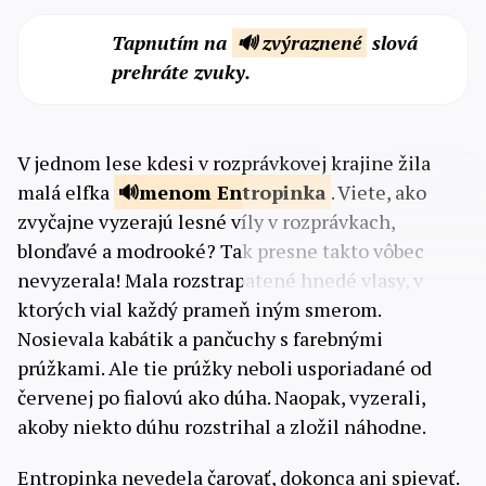
Tapnutím na
🔊 zvýraznené
slová
prehráte zvuky.
V jednom lese kdesi v rozprávkovej krajine žila
malá elfka
menom
Entropinka
. Viete, ako
zvyčajne vyzerajú lesné víly v rozprávkach,
blonďavé a modrooké? Tak presne takto vôbec
nevyzerala! Mala rozstrapatené hnedé vlasy, v
ktorých vial každý prameň iným smerom.
Nosievala kabátik a pančuchy s farebnými
prúžkami. Ale tie prúžky neboli usporiadané od
červenej po fialovú ako dúha. Naopak, vyzerali,
akoby niekto dúhu rozstrihal a zložil náhodne.
Entropinka nevedela čarovať, dokonca ani spievať.