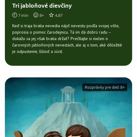
Tri jabloňové dievčiny
7
min
8
+
4.87
Keď si traja bratia nevedia nájsť nevestu podľa svojej vôle,
poprosia o pomoc čarodejnicu. Tá im dá dobrú radu –
dokážu sa jej však bratia držať? Prečítajte si nielen o
čarovných jabloňových nevestách, ale aj o tom, aké dôležité
je odpustenie, ľútosť a súcit.
Rozprávky pre deti 8+