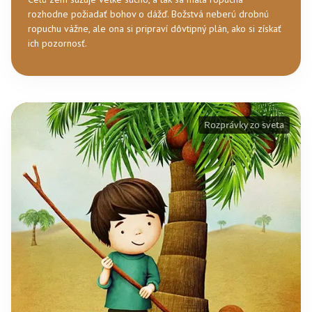
rozhodne požiadať bohov o dážď. Božstvá neberú drobnú
ropuchu vážne, ale ona si pripraví dôvtipný plán, ako si získať
ich pozornosť.
Rozprávky zo sveta