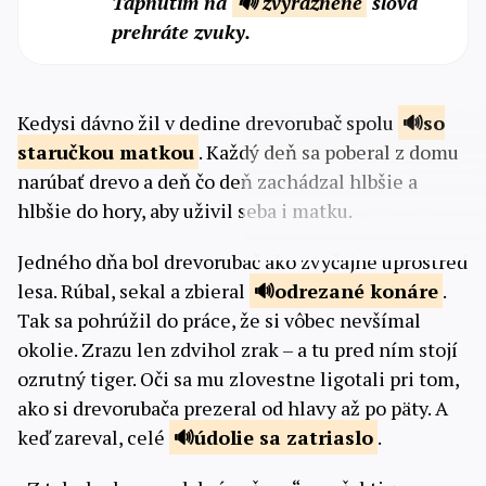
Tapnutím na
🔊 zvýraznené
slová
prehráte zvuky.
Kedysi dávno žil v dedine drevorubač spolu
so
staručkou
matkou
. Každý deň sa poberal z domu
narúbať drevo a deň čo deň zachádzal hlbšie a
hlbšie do hory, aby uživil seba i matku.
Jedného dňa bol drevorubač ako zvyčajne uprostred
lesa. Rúbal, sekal a zbieral
odrezané
konáre
.
Tak sa pohrúžil do práce, že si vôbec nevšímal
okolie. Zrazu len zdvihol zrak – a tu pred ním stojí
ozrutný tiger. Oči sa mu zlovestne ligotali pri tom,
ako si drevorubača prezeral od hlavy až po päty. A
keď zareval, celé
údolie sa
zatriaslo
.