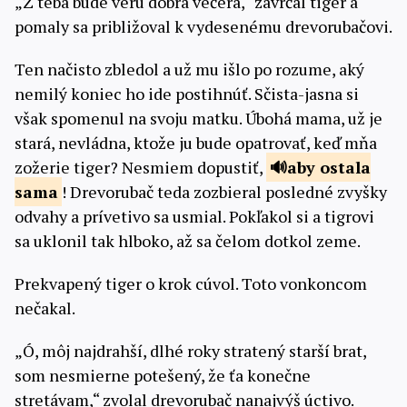
„Z teba bude veru dobrá večera,“ zavrčal tiger a
pomaly sa približoval k vydesenému drevorubačovi.
Ten načisto zbledol a už mu išlo po rozume, aký
nemilý koniec ho ide postihnúť. Sčista-jasna si
však spomenul na svoju matku. Úbohá mama, už je
stará, nevládna, ktože ju bude opatrovať, keď mňa
zožerie tiger? Nesmiem dopustiť,
aby
ostala
sama
! Drevorubač teda zozbieral posledné zvyšky
odvahy a prívetivo sa usmial. Pokľakol si a tigrovi
sa uklonil tak hlboko, až sa čelom dotkol zeme.
Prekvapený tiger o krok cúvol. Toto vonkoncom
nečakal.
„Ó, môj najdrahší, dlhé roky stratený starší brat,
som nesmierne potešený, že ťa konečne
stretávam,“ zvolal drevorubač nanajvýš úctivo.