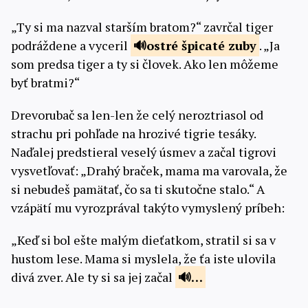
„Ty si ma nazval starším bratom?“ zavrčal tiger
podráždene a vyceril
ostré
špicaté zuby
. „Ja
som predsa tiger a ty si človek. Ako len môžeme
byť bratmi?“
Drevorubač sa len-len že celý neroztriasol od
strachu pri pohľade na hrozivé tigrie tesáky.
Naďalej predstieral veselý úsmev a začal tigrovi
vysvetľovať: „Drahý braček, mama ma varovala, že
si nebudeš pamätať, čo sa ti skutočne stalo.“ A
vzápätí mu vyrozprával takýto vymyslený príbeh:
„Keď si bol ešte malým dieťatkom, stratil si sa v
hustom lese. Mama si myslela, že ťa iste ulovila
divá zver. Ale ty si sa jej začal
…