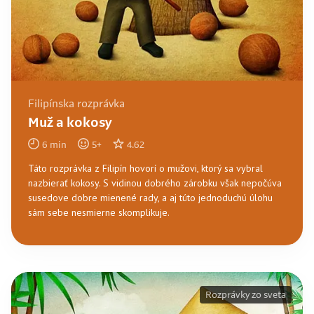
Filipínska rozprávka
Muž a kokosy
6
min
5
+
4.62
Táto rozprávka z Filipín hovorí o mužovi, ktorý sa vybral
nazbierať kokosy. S vidinou dobrého zárobku však nepočúva
susedove dobre mienené rady, a aj túto jednoduchú úlohu
sám sebe nesmierne skomplikuje.
Rozprávky zo sveta