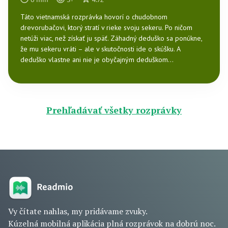
6
min
5
+
4.72
Táto vietnamská rozprávka hovorí o chudobnom
drevorubačovi, ktorý stratí v rieke svoju sekeru. Po ničom
netúži viac, než získať ju späť. Záhadný deduško sa ponúkne,
že mu sekeru vráti – ale v skutočnosti ide o skúšku. A
deduško vlastne ani nie je obyčajným deduškom...
Prehľadávať všetky rozprávky
Vy čítate nahlas, my pridávame zvuky.
Kúzelná mobilná aplikácia plná rozprávok na dobrú noc.