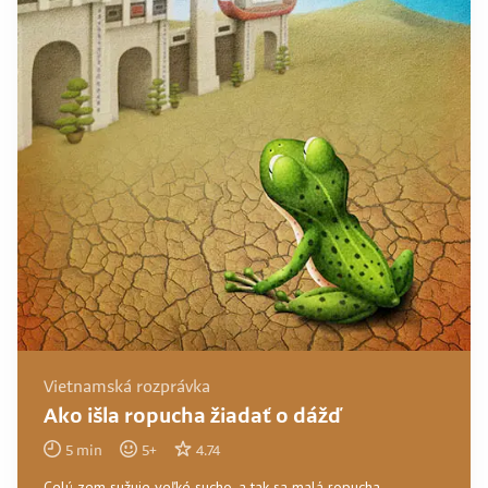
Vietnamská rozprávka
Ako išla ropucha žiadať o dážď
5
min
5
+
4.74
Celú zem sužuje veľké sucho, a tak sa malá ropucha