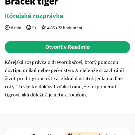
Braček tiger
Kórejská rozprávka
6
min
5
+
4.85
•
72
hodnotení
Otvoriť v Readmio
Kórejská rozprávka o drevorubačovi, ktorý pomocou
dôvtipu unikol nebezpečenstvu. A nielenže si zachránil
život pred tigrom, ešte aj získal dostatok jedla na dlhé
roky. To všetko dokázal vďaka tomu, že pripomenul
tigrovi, aká dôležitá je úcta k rodičom.