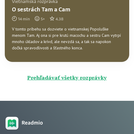
Vietnamská rozprávka
O sestrách Tam a Cam
14
min
5
+
4.38
V tomto príbehu sa dozviete o vietnamskej Popoluške
menom Tam. Aj ona si pre krutú macochu a sestru Cam vytrpí
mnoho úkladov a krívd, ale nevzdá sa, a tak sa napokon
dočká spravodlivosti a šťastného konca.
Prehľadávať všetky rozprávky