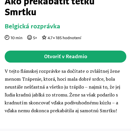
Ako prekabátiť tetku
Smrtku
Belgická rozprávka
10
min
5
+
4.7
•
185
hodnotení
Otvoriť v Readmio
V tejto flámskej rozprávke sa dočítate o zvláštnej žene
menom Trápenie, ktorá, hoci mala dobré srdce, bola
neustále nešťastná a všetko ju trápilo – najmä to, že jej
ľudia kradnú jablká zo stromu. Žene sa však podarilo s
kradnutím skoncovať vďaka podivuhodnému kúzlu – a
vďaka nemu dokonca prekabátila aj samotnú Smrtku!