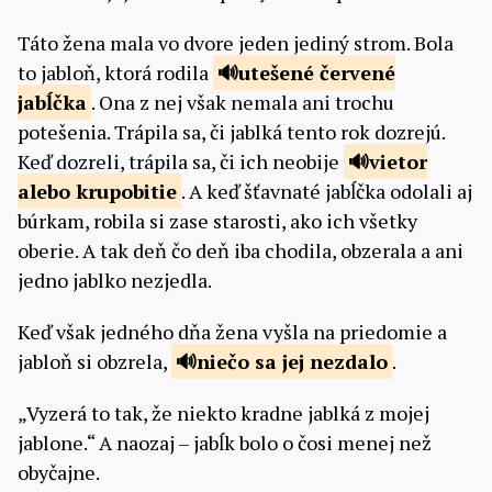
Táto žena mala vo dvore jeden jediný strom. Bola
to jabloň, ktorá rodila
utešené červené
jabĺčka
. Ona z nej však nemala ani trochu
potešenia. Trápila sa, či jablká tento rok dozrejú.
Keď dozreli, trápila sa, či ich neobije
vietor
alebo
krupobitie
. A keď šťavnaté jabĺčka odolali aj
búrkam, robila si zase starosti, ako ich všetky
oberie. A tak deň čo deň iba chodila, obzerala a ani
jedno jablko nezjedla.
Keď však jedného dňa žena vyšla na priedomie a
jabloň si obzrela,
niečo sa jej
nezdalo
.
„Vyzerá to tak, že niekto kradne jablká z mojej
jablone.“ A naozaj – jabĺk bolo o čosi menej než
obyčajne.