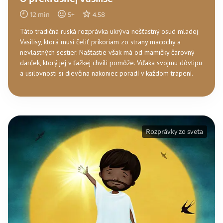
12
min
5
+
4.58
Táto tradičná ruská rozprávka ukrýva nešťastný osud mladej
Vasilisy, ktorá musí čeliť príkoriam zo strany macochy a
nevlastných sestier. Našťastie však má od mamičky čarovný
darček, ktorý jej v ťažkej chvíli pomôže. Vďaka svojmu dôvtipu
a usilovnosti si dievčina nakoniec poradí v každom trápení.
Rozprávky zo sveta