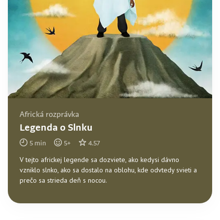
Africká rozprávka
Legenda o Slnku
5
min
5
+
4.57
V tejto africkej legende sa dozviete, ako kedysi dávno
vzniklo slnko, ako sa dostalo na oblohu, kde odvtedy svieti a
prečo sa strieda deň s nocou.