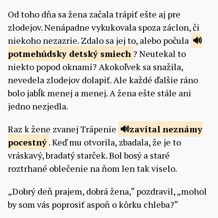
Od toho dňa sa žena začala trápiť ešte aj pre
zlodejov. Nenápadne vykukovala spoza záclon, či
niekoho nezazrie. Zdalo sa jej to, alebo počula
potmehúdsky
detský smiech
? Neutekal to
niekto popod oknami? Akokoľvek sa snažila,
nevedela zlodejov dolapiť. Ale každé ďalšie ráno
bolo jabĺk menej a menej. A žena ešte stále ani
jedno nezjedla.
Raz k žene zvanej Trápenie
zavítal
neznámy
pocestný
. Keď mu otvorila, zbadala, že je to
vráskavý, bradatý starček. Bol bosý a staré
roztrhané oblečenie na ňom len tak viselo.
„Dobrý deň prajem, dobrá žena,“ pozdravil, „mohol
by som vás poprosiť aspoň o kôrku chleba?“