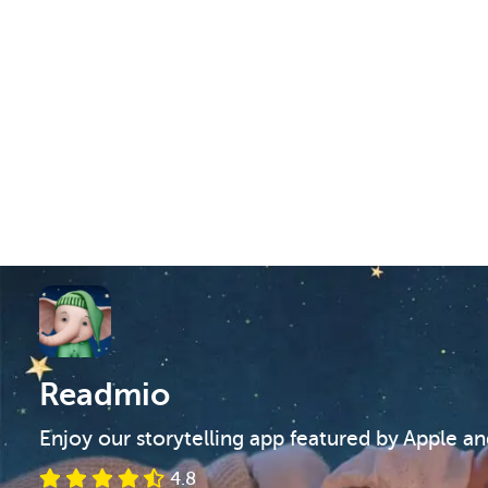
Readmio
Enjoy our storytelling app featured by Apple a
4.8