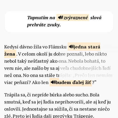
Tapnutím na
🔊 zvýraznené
slová
prehráte zvuky.
Kedysi dávno žila vo Flámsku
jedna stará
žena
. V celom okolí ju dobre poznali, lebo nikto
nebol taký nešťastný ako ona. Nebola bohatá, to
veru nie, ale našlo by sa aj veľa chudobnejších ľudí
než ona. No ona sa stále trápila: „Prečo len nemám
viac peňazí? Ako len
budem ďalej
žiť
?“
Trápila sa, či nepríde búrka alebo sucho. Bola
smutná, keď sa jej ľudia neprihovorili, ale aj keď ju
oslovili. Jednostajne sa súžila, či sa nestane niečo
zlé. Preto jej ľudia dali prezývku Trápenie.