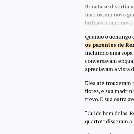
Renata se divertiu 
macios, um novo gua
brilhava como novo 
Quando o domingo ch
os parentes
de Re
incluindo uma sopa 
conversavam enquant
apreciavam a vista d
Eles até trouxeram 
flores, e sua madrin
trevo. E sua outra a
“Cuide bem delas. R
quarto!” disseram a