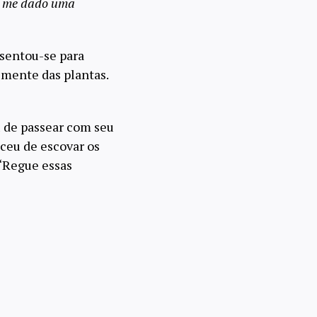
em me dado uma
 sentou-se para
lmente das plantas.
u de passear com seu
eceu de escovar os
 “Regue essas