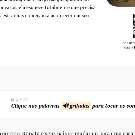
m vasos, ela esquece totalmente que precisa
sas estranhas começam a acontecer em seu
Escanei
abrir a
MIO’S TIP
Clique nas palavras
🔊 grifadas
para tocar os son
outono, Renata e seus pais se mudaram para uma casa 