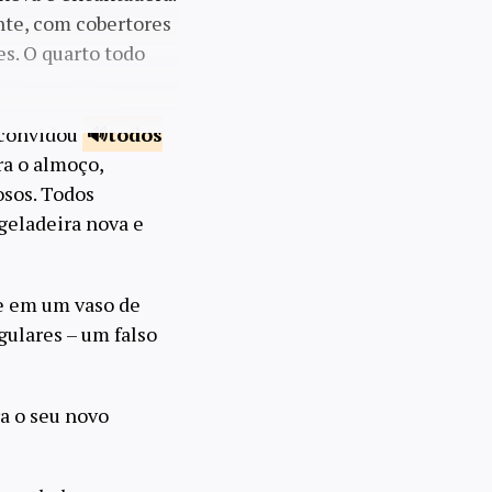
nte, com cobertores
s. O quarto todo
 convidou
todos
ra o almoço,
osos. Todos
geladeira nova e
te em um vaso de
gulares – um falso
a o seu novo