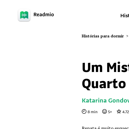
His
Histórias para dormir
>
Um Mis
Quarto
Katarina Gondo
8
min
5
+
4.72
Renata é muito esqueci