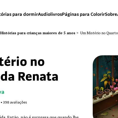
tórias para dormir
Audiolivros
Páginas para Colorir
Sobre
Histórias para crianças maiores de 5 anos
>
Um Mistério no Quarto
tério no
 da Renata
va
•
398
avaliações
da. Então, não é surpresa que quando lhe