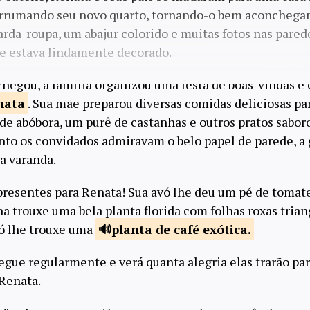
arrumando seu novo quarto, tornando-o bem aconchega
rda-roupa, um abajur colorido e muitas fotos nas parede
e estava lindamente decorado.
egou, a família organizou uma festa de boas-vindas e
nata
. Sua mãe preparou diversas comidas deliciosas pa
de abóbora, um purê de castanhas e outros pratos sabor
o os convidados admiravam o belo papel de parede, a 
a varanda.
presentes para Renata! Sua avó lhe deu um pé de toma
ha trouxe uma bela planta florida com folhas roxas trian
vó lhe trouxe uma
planta de
café exótica.
egue regularmente e verá quanta alegria elas trarão par
 Renata.