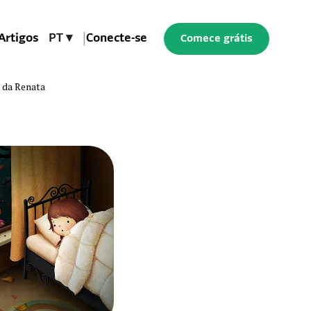
Artigos
PT ▾
|
Conecte-se
Comece grátis
 da Renata