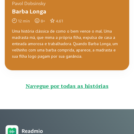
Pavol Dobsinsky
Barba Longa
12
min
8
+
4.61
Uma história clássica de como o bem vence o mal. Uma
madrasta má, que mima a própria filha, expulsa de casa a
enteada amorosa e trabalhadora. Quando Barba Longa, um
velhinho com uma barba comprida, aparece, a madrasta e
sua filha logo pagam por sua ganância.
Navegue por todas as histórias