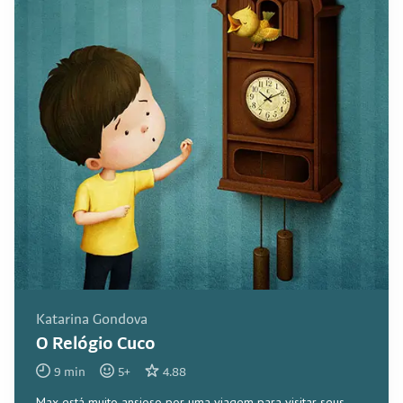
Katarina Gondova
O Relógio Cuco
9
min
5
+
4.88
Max está muito ansioso por uma viagem para visitar seus