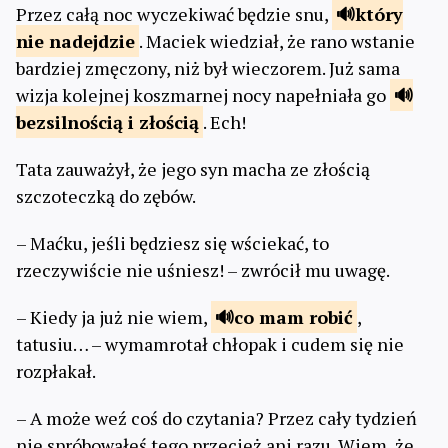
Przez całą noc wyczekiwać będzie snu,
który
nie
nadejdzie
. Maciek wiedział, że rano wstanie
bardziej zmęczony, niż był wieczorem. Już sama
wizja kolejnej koszmarnej nocy napełniała go
bezsilnością
i złością
. Ech!
Tata zauważył, że jego syn macha ze złością
szczoteczką do zębów.
– Maćku, jeśli będziesz się wściekać, to
rzeczywiście nie uśniesz! – zwrócił mu uwagę.
– Kiedy ja już nie wiem,
co mam
robić
,
tatusiu… – wymamrotał chłopak i cudem się nie
rozpłakał.
– A może weź coś do czytania? Przez cały tydzień
nie spróbowałeś tego przecież ani razu. Wiem, że