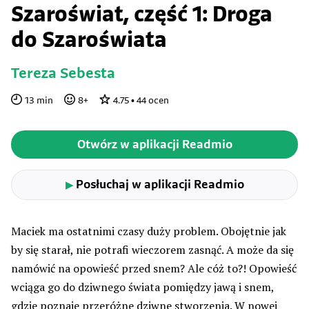
Szaroświat, część 1: Droga
do Szaroświata
Tereza Sebesta
13
min
8
+
4.75
•
44
ocen
Otwórz w aplikacji Readmio
Posłuchaj w aplikacji Readmio
▶
Maciek ma ostatnimi czasy duży problem. Obojętnie jak
by się starał, nie potrafi wieczorem zasnąć. A może da się
namówić na opowieść przed snem? Ale cóż to?! Opowieść
wciąga go do dziwnego świata pomiędzy jawą i snem,
gdzie poznaje przeróżne dziwne stworzenia. W nowej