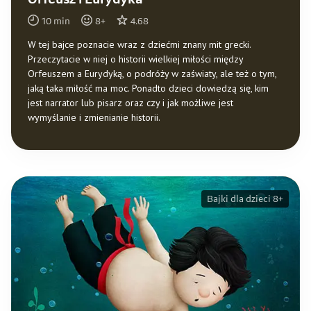
Orfeusz i Eurydyka
10
min
8
+
4.68
W tej bajce poznacie wraz z dziećmi znany mit grecki.
Przeczytacie w niej o historii wielkiej miłości między
Orfeuszem a Eurydyką, o podróży w zaświaty, ale też o tym,
jaką taka miłość ma moc. Ponadto dzieci dowiedzą się, kim
jest narrator lub pisarz oraz czy i jak możliwe jest
wymyślanie i zmienianie historii.
Bajki dla dzieci 8+