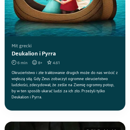
Mit grecki
Deukalion i Pyrra
6
min
8
+
4.61
Okrucieństwo i złe traktowanie drugich może do nas wrócić z
większą siłą. Gdy Zeus zobaczył ogromne okrucieństwo
ludzkości, zdecydował, że ześle na Ziemię ogromny potop,
by w ten sposób ukarać ludzi za ich zło. Przeżyli tylko
Deukalion i Pyrra.