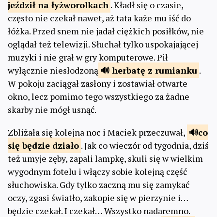
jeździł na
łyżworolkach
. Kładł się o czasie,
często nie czekał nawet, aż tata każe mu iść do
łóżka. Przed snem nie jadał ciężkich posiłków, nie
oglądał też telewizji. Słuchał tylko uspokajającej
muzyki i nie grał w gry komputerowe. Pił
wyłącznie niesłodzoną
herbatę
z rumianku
.
W pokoju zaciągał zasłony i zostawiał otwarte
okno, lecz pomimo tego wszystkiego za żadne
skarby nie mógł usnąć.
Zbliżała się kolejna noc i Maciek przeczuwał,
co
się będzie
działo
. Jak co wieczór od tygodnia, dziś
też umyje zęby, zapali lampkę, skuli się w wielkim
wygodnym fotelu i włączy sobie kolejną część
słuchowiska. Gdy tylko zaczną mu się zamykać
oczy, zgasi światło, zakopie się w pierzynie i…
będzie czekał. I czekał… Wszystko nadaremno.