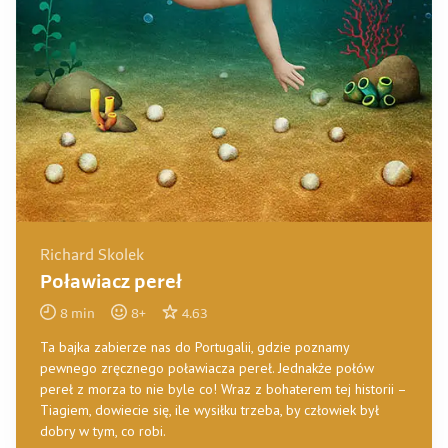
Richard Skolek
Poławiacz pereł
8
min
8
+
4.63
Ta bajka zabierze nas do Portugalii, gdzie poznamy
pewnego zręcznego poławiacza pereł. Jednakże połów
pereł z morza to nie byle co! Wraz z bohaterem tej historii –
Tiagiem, dowiecie się, ile wysiłku trzeba, by człowiek był
dobry w tym, co robi.