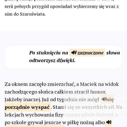
serii pełnych przygód opowiadań wybierzemy się wraz z
nim do Szaroświata.
Po stuknięciu na
🔊 zaznaczone
słowa
odtworzysz dźwięki.
Za oknem zaczęło zmierzchać, a Maciek na widok
zachodzącego słońca całkiem stracił humor.
Jakżeby inaczej. Już od tygodnia nie mógł
się
porządnie
wyspać
. Starał się ze wszystkich sił. Na
lekcjach wychowania fizycznego pilnie ćwiczył, a
po szkole grywał jeszcze w piłkę nożną albo