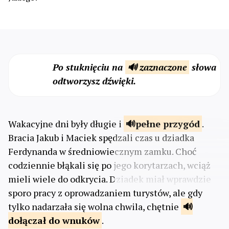
Po stuknięciu na
🔊 zaznaczone
słowa
odtworzysz dźwięki.
Wakacyjne dni były długie i
pełne
przygód
.
Bracia Jakub i Maciek spędzali czas u dziadka
Ferdynanda w średniowiecznym zamku. Choć
codziennie błąkali się po jego korytarzach, wciąż
mieli wiele do odkrycia. Dziadek miał wprawdzie
sporo pracy z oprowadzaniem turystów, ale gdy
tylko nadarzała się wolna chwila, chętnie
dołączał do
wnuków
.