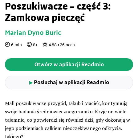
Poszukiwacze – część 3:
Zamkowa pieczęć
Marian Dyno Buric
6
min
8
+
4.88
•
26
ocen
Otwórz w aplikacji Readmio
Posłuchaj w aplikacji Readmio
▶
Mali poszukiwacze przygód, Jakub i Maciek, kontynuują
swoje badania średniowiecznego zamku. Kryje on wiele
tajemnic, co potwierdzi się również dziś, gdy dokonają w
jego podziemiach całkiem nieoczekiwanego odkrycia.
Jakiego?