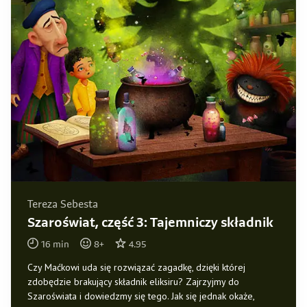
Tereza Sebesta
Szaroświat, część 3: Tajemniczy składnik
16
min
8
+
4.95
Czy Maćkowi uda się rozwiązać zagadkę, dzięki której
zdobędzie brakujący składnik eliksiru? Zajrzyjmy do
Szaroświata i dowiedzmy się tego. Jak się jednak okaże,