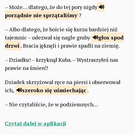
– Może… dlatego, że do tej pory nigdy
porządnie
nie sprzątaliśmy
?
– Albo dlatego, że boicie się kurzu bardziej niż
tajemnic – odezwał się nagle gruby
głos spod
drzwi
. Bracia jęknęli i prawie spadli na ziemię.
– Dziadku! – krzyknął Kuba. – Wystraszyłeś nas
prawie na śmierć!
Dziadek skrzyżował ręce na piersi i obserwował
ich,
szeroko
się uśmiechając
.
– Nie czytaliście, że w podziemnych…
Czytaj dalej w aplikacji