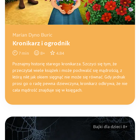
Marian Dyno Buric
Kronikarz i ogrodnik
7
min
8
+
4.84
Poznajmy historię starego kronikarza. Szczyci się tym, że
przeczytał wiele książek i może pochwalić się mądrością, z
którą nikt jak okiem sięgnąć nie może się równać. Gdy jednak
prosi go o radę pewna dziewczyna, kronikarz odkrywa, że nie
cała mądrość znajduje się w księgach.
Bajki dla dzieci 8+