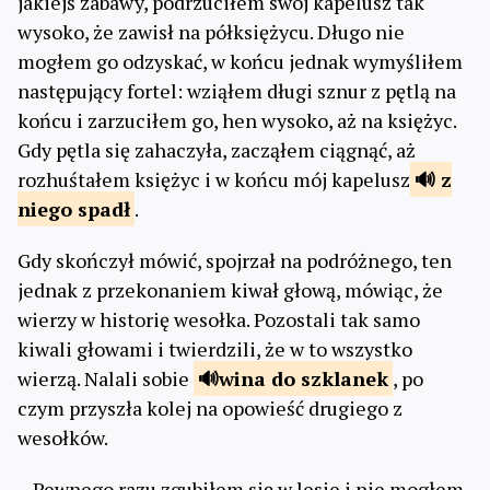
jakiejś zabawy, podrzuciłem swój kapelusz tak
wysoko, że zawisł na półksiężycu. Długo nie
mogłem go odzyskać, w końcu jednak wymyśliłem
następujący fortel: wziąłem długi sznur z pętlą na
końcu i zarzuciłem go, hen wysoko, aż na księżyc.
Gdy pętla się zahaczyła, zacząłem ciągnąć, aż
rozhuśtałem księżyc i w końcu mój kapelusz
z
niego
spadł
.
Gdy skończył mówić, spojrzał na podróżnego, ten
jednak z przekonaniem kiwał głową, mówiąc, że
wierzy w historię wesołka. Pozostali tak samo
kiwali głowami i twierdzili, że w to wszystko
wierzą. Nalali sobie
wina do
szklanek
, po
czym przyszła kolej na opowieść drugiego z
wesołków.
– Pewnego razu zgubiłem się w lesie i nie mogłem