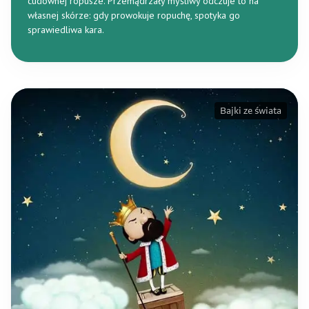
cudownej ropusze. Przemądrzały myśliwy odczuje to na
własnej skórze: gdy prowokuje ropuchę, spotyka go
sprawiedliwa kara.
Bajki ze świata