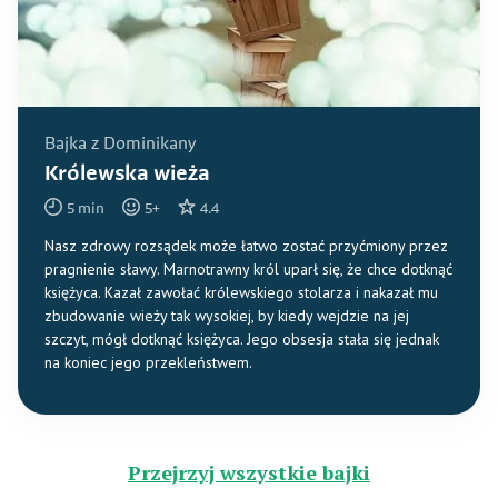
Bajka z Dominikany
Królewska wieża
5
min
5
+
4.4
Nasz zdrowy rozsądek może łatwo zostać przyćmiony przez
pragnienie sławy. Marnotrawny król uparł się, że chce dotknąć
księżyca. Kazał zawołać królewskiego stolarza i nakazał mu
zbudowanie wieży tak wysokiej, by kiedy wejdzie na jej
szczyt, mógł dotknąć księżyca. Jego obsesja stała się jednak
na koniec jego przekleństwem.
Przejrzyj wszystkie bajki