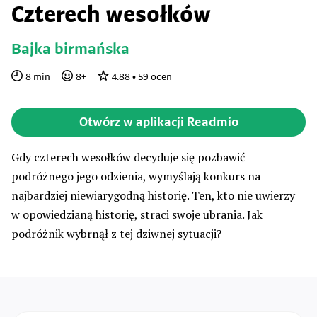
Czterech wesołków
Bajka birmańska
8
min
8
+
4.88
•
59
ocen
Otwórz w aplikacji Readmio
Gdy czterech wesołków decyduje się pozbawić
podróżnego jego odzienia, wymyślają konkurs na
najbardziej niewiarygodną historię. Ten, kto nie uwierzy
w opowiedzianą historię, straci swoje ubrania. Jak
podróżnik wybrnął z tej dziwnej sytuacji?