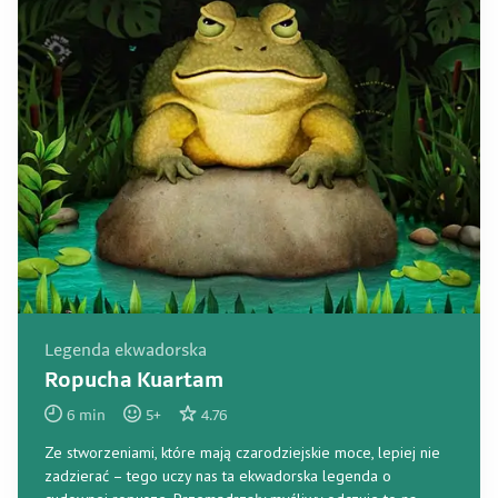
Legenda ekwadorska
Ropucha Kuartam
6
min
5
+
4.76
Ze stworzeniami, które mają czarodziejskie moce, lepiej nie
zadzierać – tego uczy nas ta ekwadorska legenda o