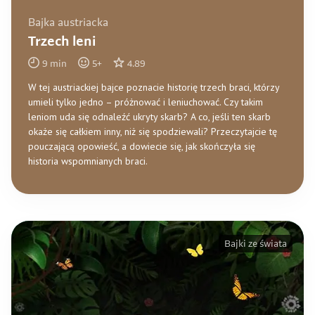
Bajka austriacka
Trzech leni
9
min
5
+
4.89
W tej austriackiej bajce poznacie historię trzech braci, którzy
umieli tylko jedno – próżnować i leniuchować. Czy takim
leniom uda się odnaleźć ukryty skarb? A co, jeśli ten skarb
okaże się całkiem inny, niż się spodziewali? Przeczytajcie tę
pouczającą opowieść, a dowiecie się, jak skończyła się
historia wspomnianych braci.
Bajki ze świata