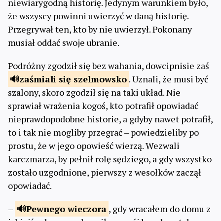
niewiarygodną historię. Jedynym warunkiem było,
że wszyscy powinni uwierzyć w daną historię.
Przegrywał ten, kto by nie uwierzył. Pokonany
musiał oddać swoje ubranie.
Podróżny zgodził się bez wahania, dowcipnisie zaś
zaśmiali się
szelmowsko
. Uznali, że musi być
szalony, skoro zgodził się na taki układ. Nie
sprawiał wrażenia kogoś, kto potrafił opowiadać
nieprawdopodobne historie, a gdyby nawet potrafił,
to i tak nie mogliby przegrać – powiedzieliby po
prostu, że w jego opowieść wierzą. Wezwali
karczmarza, by pełnił rolę sędziego, a gdy wszystko
zostało uzgodnione, pierwszy z wesołków zaczął
opowiadać.
–
Pewnego
wieczora
, gdy wracałem do domu z