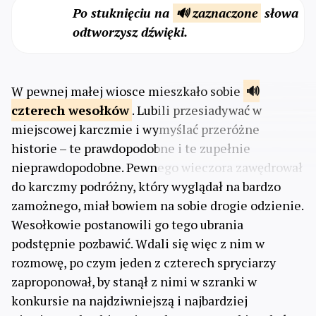
Po stuknięciu na
🔊 zaznaczone
słowa
odtworzysz dźwięki.
W pewnej małej wiosce mieszkało sobie
czterech
wesołków
. Lubili przesiadywać w
miejscowej karczmie i wymyślać przeróżne
historie – te prawdopodobne i te zupełnie
nieprawdopodobne. Pewnego wieczora zawędrował
do karczmy podróżny, który wyglądał na bardzo
zamożnego, miał bowiem na sobie drogie odzienie.
Wesołkowie postanowili go tego ubrania
podstępnie pozbawić. Wdali się więc z nim w
rozmowę, po czym jeden z czterech spryciarzy
zaproponował, by stanął z nimi w szranki w
konkursie na najdziwniejszą i najbardziej