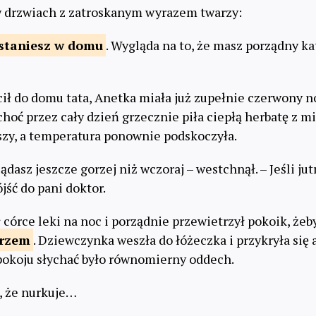
w drzwiach z zatroskanym wyrazem twarzy:
staniesz
w domu
. Wygląda na to, że masz porządny ka
ł do domu tata, Anetka miała już zupełnie czerwony no
I choć przez cały dzień grzecznie piła ciepłą herbatę z m
rszy, a temperatura ponownie podskoczyła.
dasz jeszcze gorzej niż wczoraj – westchnął. – Jeśli jut
jść do pani doktor.
 córce leki na noc i porządnie przewietrzył pokoik, że
trzem
. Dziewczynka weszła do łóżeczka i przykryła się 
pokoju słychać było równomierny oddech.
ę, że nurkuje…