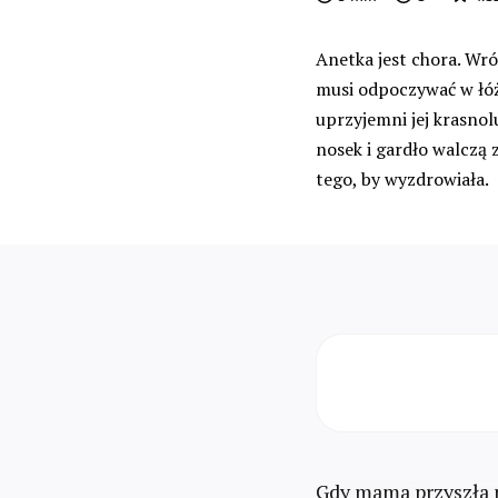
Anetka jest chora. Wró
musi odpoczywać w łóż
uprzyjemni jej krasnol
nosek i gardło walczą 
tego, by wyzdrowiała.
Gdy mama przyszła p