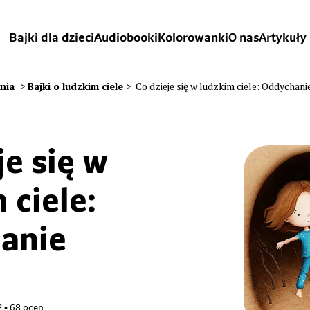
Bajki dla dzieci
Audiobooki
Kolorowanki
O nas
Artykuły
ania
>
Bajki o ludzkim ciele
>
Co dzieje się w ludzkim ciele: Oddychani
je się w
 ciele:
anie
2
•
68
ocen