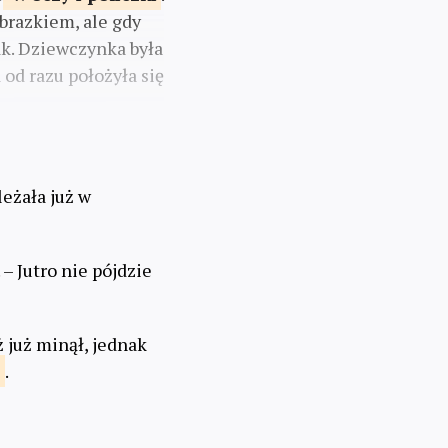
brazkiem, ale gdy
tak. Dziewczynka była
od razu położyła się
eżała już w
. – Jutro nie pójdzie
ż już minął, jednak
s
.