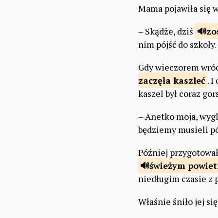
Mama pojawiła się 
– Skądże, dziś
zo
nim pójść do szkoły.
Gdy wieczorem wróci
zaczęła
kaszleć
. 
kaszel był coraz go
– Anetko moja, wyglą
będziemy musieli pó
Później przygotował
świeżym
powie
niedługim czasie z 
Właśnie śniło jej si