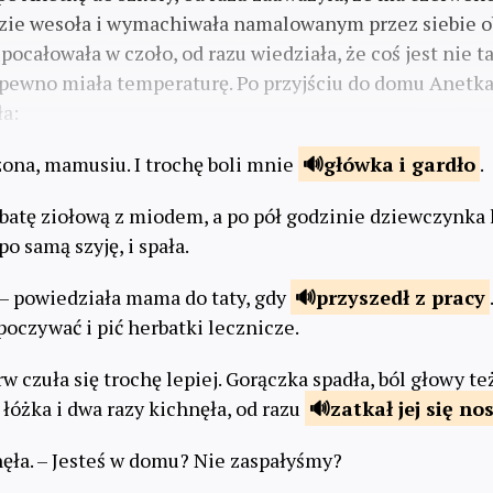
zie wesoła i wymachiwała namalowanym przez siebie o
 pocałowała w czoło, od razu wiedziała, że coś jest nie 
 pewno miała temperaturę. Po przyjściu do domu Anetka 
ła:
ona, mamusiu. I trochę boli mnie
główka
i gardło
.
atę ziołową z miodem, a po pół godzinie dziewczynka l
po samą szyję, i spała.
 – powiedziała mama do taty, gdy
przyszedł
z pracy
poczywać i pić herbatki lecznicze.
 czuła się trochę lepiej. Gorączka spadła, ból głowy te
łóżka i dwa razy kichnęła, od razu
zatkał jej
się no
ęła. – Jesteś w domu? Nie zaspałyśmy?