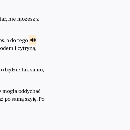
tar, nie możesz z
s, a do tego
iodem i cytryną,
ro będzie tak samo,
by mogła oddychać
aż po samą szyję. Po