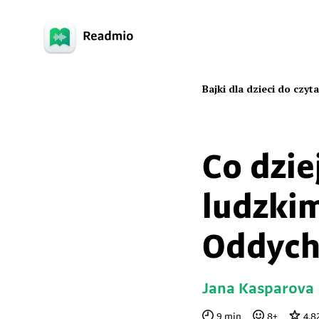
Bajki dla dzieci do czyt
Co dzie
ludzkim
Oddych
Jana Kasparova
9
min
8
+
4.8