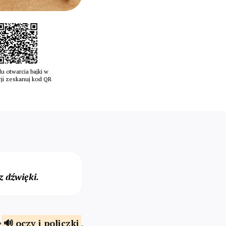
u otwarcia bajki w
cji zeskanuj kod QR
 dźwięki.
e
oczy
i policzki
.