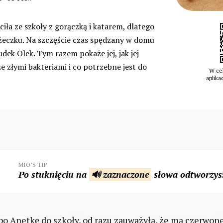
ciła ze szkoły z gorączką i katarem, dlatego
eczku. Na szczęście czas spędzany w domu
udek Olek. Tym razem pokaże jej, jak jej
ze złymi bakteriami i co potrzebne jest do
W cel
aplika
MIO’S TIP
Po stuknięciu na
🔊 zaznaczone
słowa odtworzysz
o Anetkę do szkoły, od razu zauważyła, że ma czerwon