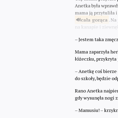
Anetka była wprawd
mama ją przytuliła i
cała
gorąca
. Na
na kanapie i ziewnę
– Jestem taka zmęcz
Mama zaparzyła herb
łóżeczku, przykryta 
– Anetkę coś bierze
do szkoły, będzie od
Rano Anetka najpierw
gdy wysunęła nogi z 
– Mamusiu! – krzykn