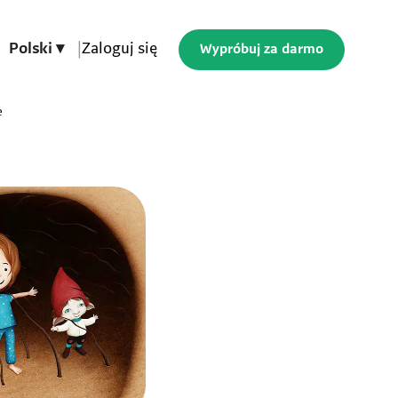
Polski ▾
|
Zaloguj się
Wypróbuj za darmo
e