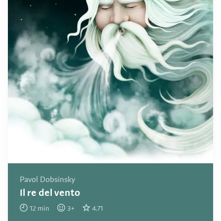
Pavol Dobsinsky
Il re del vento
12
min
3
+
4.71