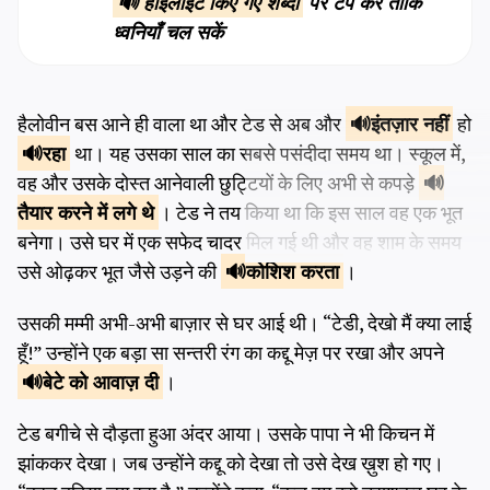
🔊 हाइलाइट किए गए शब्दों
पर टैप करें ताकि
ध्वनियाँ चल सकें
हैलोवीन बस आने ही वाला था और टेड से अब और
इंतज़ार नहीं
हो
रहा
था। यह उसका साल का सबसे पसंदीदा समय था। स्कूल में,
वह और उसके दोस्त आनेवाली छुट्टियों के लिए अभी से कपड़े
तैयार करने
में लगे थे
। टेड ने तय किया था कि इस साल वह एक भूत
बनेगा। उसे घर में एक सफेद चादर मिल गई थी और वह शाम के समय
उसे ओढ़कर भूत जैसे उड़ने की
कोशिश
करता
।
उसकी मम्मी अभी-अभी बाज़ार से घर आई थी। “टेडी, देखो मैं क्या लाई
हूँ!” उन्होंने एक बड़ा सा सन्तरी रंग का कद्दू मेज़ पर रखा और अपने
बेटे को
आवाज़ दी
।
टेड बगीचे से दौड़ता हुआ अंदर आया। उसके पापा ने भी किचन में
झांककर देखा। जब उन्होंने कद्दू को देखा तो उसे देख ख़ुश हो गए।