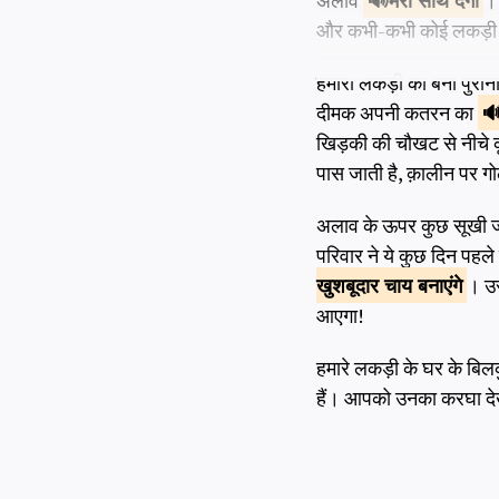
अलाव
मेरा
साथ देगा
। 
और कभी-कभी कोई लकड़ी 
हमारा लकड़ी का बना पुरान
दीमक अपनी कतरन का
खिड़की की चौखट से नीचे क
पास जाती है, क़ालीन पर ग
अलाव के ऊपर कुछ सूखी जड़ी-
परिवार ने ये कुछ दिन पहल
खुशबूदार
चाय बनाएंगे
। उस
आएगा!
हमारे लकड़ी के घर के बि
हैं। आपको उनका करघा देख