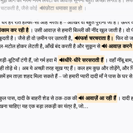
मुझे आग की नरम-नरम लपटों की आवाज़ सुनना बहुत अच्छा लगता है। लपटें
चटकती है, जैसे कोई
छोटा धमाका
हुआ हो
।
ा घर हर रात हल्की-सी आह भरता है – आखिर वो बहुत पुराना जो है। ऊपर क
काम
कर रही है
। उसी आवाज़ से हमारी बिल्ली की नींद खुल जाती है। वो
ूदती है। जैसे ही वो ज़मीन पर उतरती है,
फर्श
चरचराता है।
फिर वो ज
ोल-मटोल होकर लेटती है, आँखें बंद करती है और सुकून से
आवाज़ करने
बूटियाँ टंगी हैं, जो गर्म हवा में
धीरे-धीरे
सरसराती हैं
। वहाँ नींबू बाम
े ही तोड़े थे। अब ये अच्छी तरह सूख गए हैं। कल हम कुछ और तोड़ेंगे, 
में हम ताज़ा शहद मिला सकते हैं – जो हमारी प्यारी दादी माँ ने पास के घर स
लकुल पास, दादी के बाहरी शेड से ठक-ठक की
आवाज़ें
आ रही हैं
। दादी 
ना चाहिए! यह एक बड़ा लकड़ी का यंत्र है, जो…