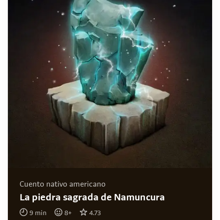
Cuento nativo americano
La piedra sagrada de Namuncura
9
min
8
+
4.73