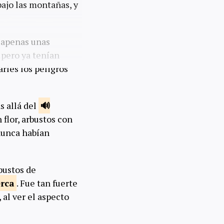
ajo las montañas, y
o apenas unas
 pero ya tenían
arles los peligros
s allá del
flor, arbustos con
nunca habían
bustos de
erca
. Fue tan fuerte
al ver el aspecto