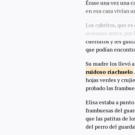
Érase una vez una c
en esa casa vivían 
Los cabritos, que es
semanas antes, por l
cuernitos y les gust
que podían encontra
Su madre los llevó a
ruidoso
riachuelo
hojas verdes y cruj
probado las frambues
Elisa estaba a punto
frambuesas del gua
que las patitas de l
del perro del guard