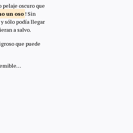
o pelaje oscuro que
mo un
oso
! Sin
y sólo podía llegar
eran a salvo.
ligroso que puede
 temible…