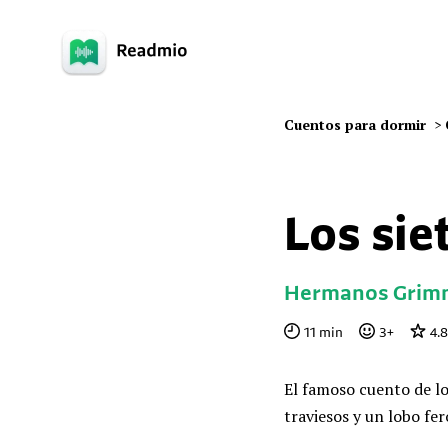
Cuentos para dormir
>
Los sie
Hermanos Grim
11
min
3
+
4.
El famoso cuento de l
traviesos y un lobo fer