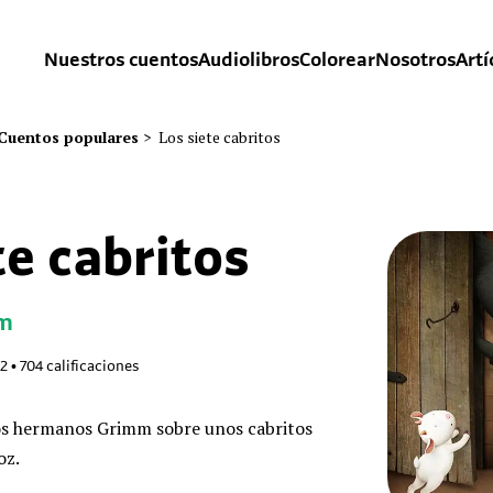
Nuestros cuentos
Audiolibros
Colorear
Nosotros
Artí
Cuentos populares
>
Los siete cabritos
te cabritos
m
82
•
704
calificaciones
os hermanos Grimm sobre unos cabritos
oz.