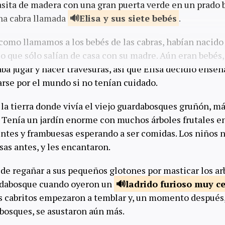
asita de madera con una gran puerta verde en un prado b
una cabra llamada
Elisa y sus siete
bebés
.
 como llamamos a los bebés de las cabras, habían nacid
o que sólo salían de casa con su madre. Aún eran bebés,
aba jugar y hacer travesuras, así que Elisa decidió enseñ
rse por el mundo si no tenían cuidado.
 la tierra donde vivía el viejo guardabosques gruñón, má
. Tenía un jardín enorme con muchos árboles frutales en 
ientes y frambuesas esperando a ser comidas. Los niños 
as antes, y les encantaron.
 de regañar a sus pequeños glotones por masticar los ar
rdabosque cuando oyeron un
ladrido furioso muy
c
os cabritos empezaron a temblar y, un momento después, 
abosques, se asustaron aún más.