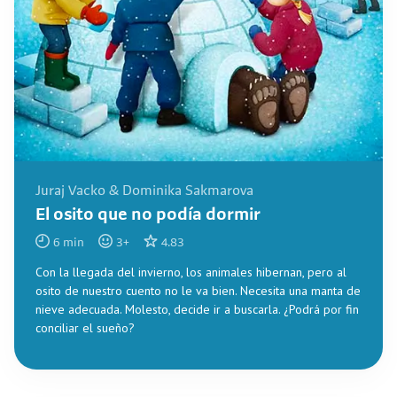
Juraj Vacko & Dominika Sakmarova
El osito que no podía dormir
6
min
3
+
4.83
Con la llegada del invierno, los animales hibernan, pero al
osito de nuestro cuento no le va bien. Necesita una manta de
nieve adecuada. Molesto, decide ir a buscarla. ¿Podrá por fin
conciliar el sueño?