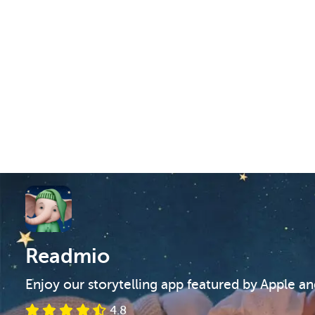
Readmio
Enjoy our storytelling app featured by Apple a
4.8