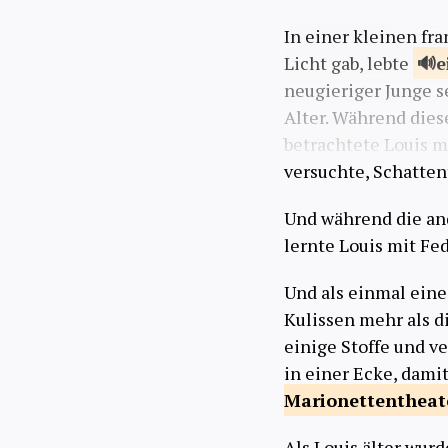
In einer kleinen fra
Licht gab, lebte
e
neugieriger Junge s
Alter. Während dies
betrachtete Louis 
versuchte, Schatte
Und während die and
lernte Louis mit Fe
Und als einmal eine
Kulissen mehr als d
einige Stoffe und v
in einer Ecke, dami
Marionettentheat
Als Louis älter wurd