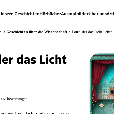
Unsere Geschichten
Hörbücher
Ausmalbilder
Über uns
Art
n
>
Geschichten über die Wissenschaft
>
Louis, der das Licht liebte
der das Licht
•
61
bewertungen
 fasziniert von Licht und davon, was es