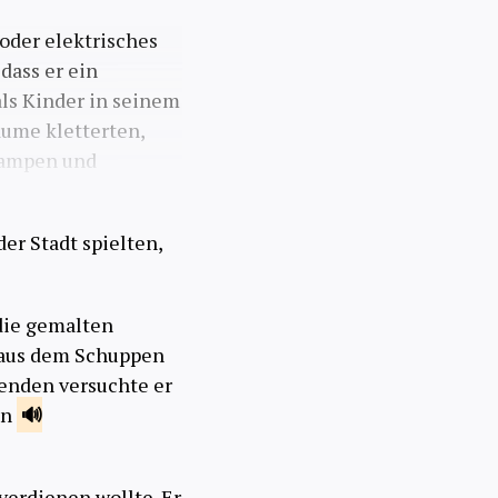
 oder elektrisches
 dass er ein
als Kinder in seinem
äume kletterten,
lampen und
er Stadt spielten,
 die gemalten
m aus dem Schuppen
benden versuchte er
en
verdienen wollte. Er