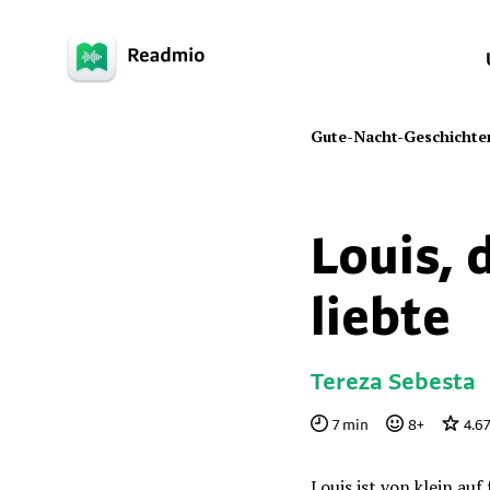
Gute-Nacht-Geschichte
Louis, 
liebte
Tereza Sebesta
7
min
8
+
4.67
Louis ist von klein auf