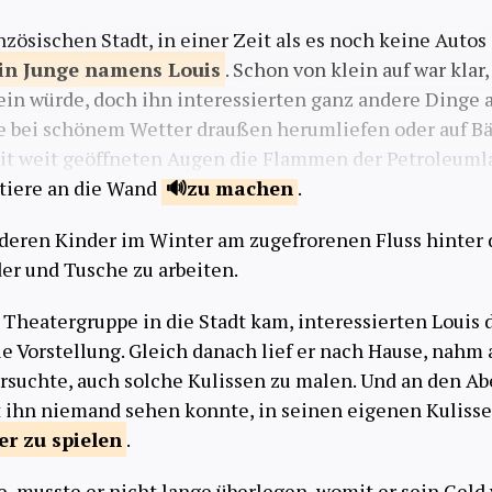
nzösischen Stadt, in einer Zeit als es noch keine Autos
in Junge namens
Louis
. Schon von klein auf war klar,
ein würde, doch ihn interessierten ganz andere Dinge 
e bei schönem Wetter draußen herumliefen oder auf B
mit weit geöffneten Augen die Flammen der Petroleum
ntiere an die Wand
zu
machen
.
eren Kinder im Winter am zugefrorenen Fluss hinter d
der und Tusche zu arbeiten.
 Theatergruppe in die Stadt kam, interessierten Louis
ie Vorstellung. Gleich danach lief er nach Hause, nah
ersuchte, auch solche Kulissen zu malen. Und an den A
t ihn niemand sehen konnte, in seinen eigenen Kuliss
er zu
spielen
.
e, musste er nicht lange überlegen, womit er sein Geld 