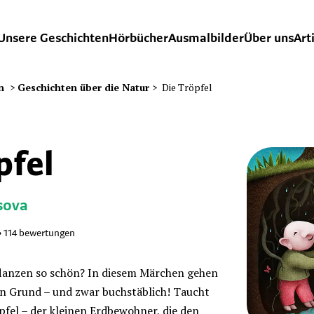
Unsere Geschichten
Hörbücher
Ausmalbilder
Über uns
Art
n
>
Geschichten über die Natur
>
Die Tröpfel
pfel
sova
•
114
bewertungen
lanzen so schön? In diesem Märchen gehen
den Grund – und zwar buchstäblich! Taucht
öpfel – der kleinen Erdbewohner, die den