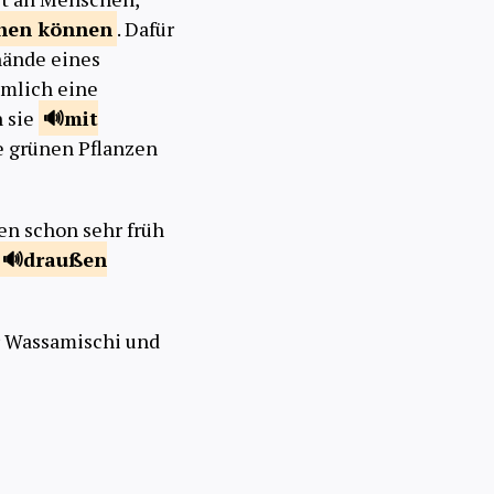
ehen
können
. Dafür
hände eines
ämlich eine
n sie
mit
le grünen Pflanzen
n schon sehr früh
draußen
er Wassamischi und