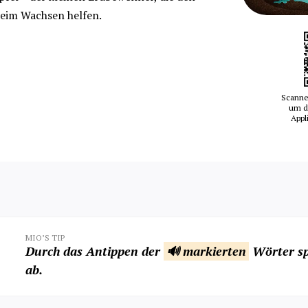
eim Wachsen helfen.
Scanne
um d
Appl
MIO’S TIP
Durch das Antippen der
🔊 markierten
Wörter sp
ab.