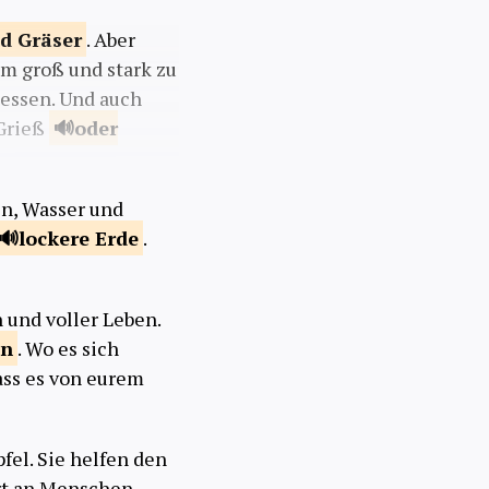
nd
Gräser
. Aber
m groß und stark zu
essen. Und auch
 Grieß
oder
n, Wasser und
lockere
Erde
.
 und voller Leben.
en
. Wo es sich
ass es von eurem
fel. Sie helfen den
rt an Menschen,