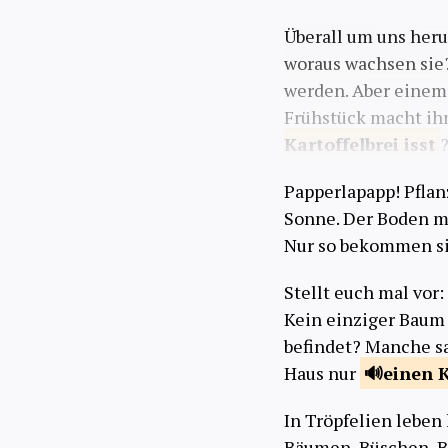
Überall um uns her
woraus wachsen sie?
werden. Aber einem
Frühstück macht ih
Kartoffelbrei
isst
Papperlapapp! Pfla
Sonne. Der Boden m
Nur so bekommen si
Stellt euch mal vor
Kein einziger Baum 
befindet? Manche sa
Haus nur
einen 
In Tröpfelien leben
Bäumen, Büschen, B