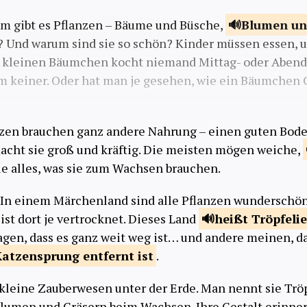
um gibt es Pflanzen – Bäume und Büsche,
Blumen u
 Und warum sind sie so schön? Kinder müssen essen, u
 kleinen Bäumchen kocht niemand Mittag- oder Abend
m keiner. Oder hat man je gesehen, wie ein Bäumchen
?
nzen brauchen ganz andere Nahrung – einen guten Bode
acht sie groß und kräftig. Die meisten mögen weiche,
e alles, was sie zum Wachsen brauchen.
: In einem Märchenland sind alle Pflanzen wunderschön
ist dort je vertrocknet. Dieses Land
heißt
Tröpfeli
gen, dass es ganz weit weg ist… und andere meinen, d
Katzensprung entfernt
ist
.
 kleine Zauberwesen unter der Erde. Man nennt sie Tröp
lumen und Gräsern beim Wachsen. Ihre Gestalt erinne