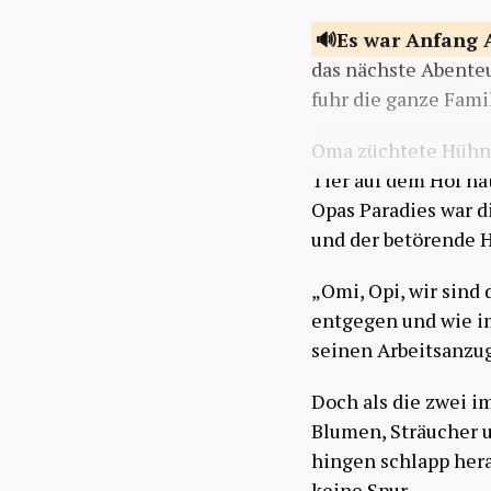
Es war Anfang
das nächste Abenteu
fuhr die ganze Fami
Oma züchtete Hühne
Tier auf dem Hof h
Opas Paradies war di
und der betörende H
„Omi, Opi, wir sind
entgegen und wie im
seinen Arbeitsanzu
Doch als die zwei i
Blumen, Sträucher
hingen schlapp her
keine Spur.