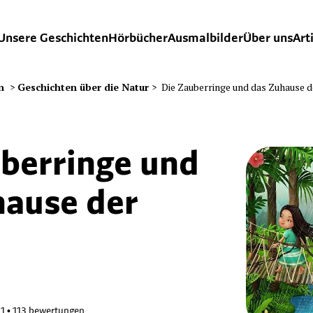
Unsere Geschichten
Hörbücher
Ausmalbilder
Über uns
Art
n
>
Geschichten über die Natur
>
Die Zauberringe und das Zuhause 
uberringe und
hause der
61
•
113
bewertungen