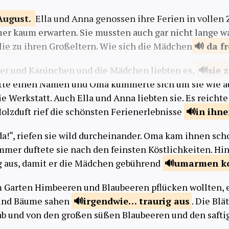
August.
Ella und Anna genossen ihre Ferien in volle
er kaum erwarten. Sie mussten auch gar nicht lange w
lie zu ihren Großeltern. Wie sich die Mädchen
da
f
r und Kaninchen und die Mädchen liebten es,
sie 
atte einen Namen und Oma kümmerte sich um sie wie a
e Werkstatt. Auch Ella und Anna liebten sie. Es reicht
olzduft rief die schönsten Ferienerlebnisse
in ihn
 da!“, riefen sie wild durcheinander. Oma kam ihnen sc
mer duftete sie nach den feinsten Köstlichkeiten. Hin
g aus, damit er die Mädchen gebührend
umarmen
k
m Garten Himbeeren und Blaubeeren pflücken wollten, e
 und Bäume sahen
irgendwie… traurig
aus
. Die Blä
ab und von den großen süßen Blaubeeren und den saft