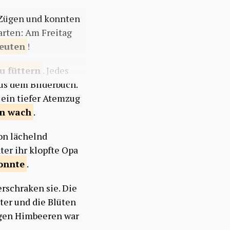
n Zügen und konnten
arten: Am Freitag
reuten
!
zu
füttern
. Jedes
us dem Bilderbuch.
e ein tiefer Atemzug
en
wach
.
hon lächelnd
ter ihr klopfte Opa
onnte
.
rschraken sie. Die
tter und die Blüten
igen Himbeeren war