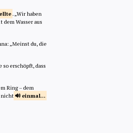
ellte
. „Wir haben
it dem Wasser aus
na: „Meinst du, die
 so erschöpft, dass
em Ring – dem
 nicht
einmal…