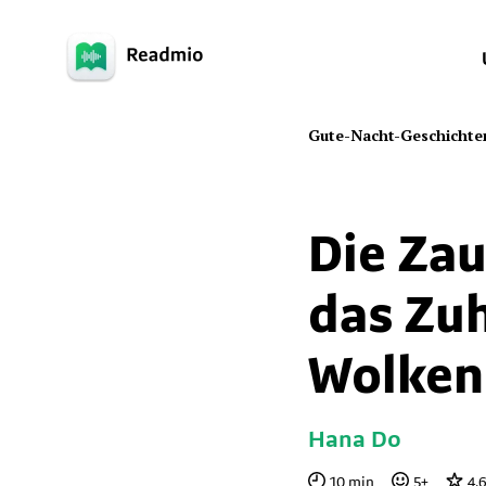
Gute-Nacht-Geschichte
Die Za
das Zu
Wolken
Hana Do
10
min
5
+
4.