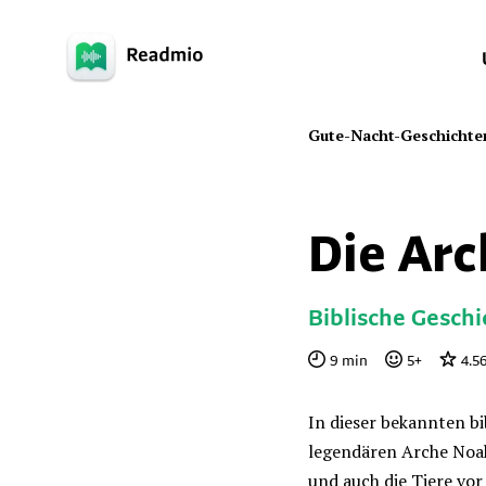
Gute-Nacht-Geschichte
Die Ar
Biblische Geschi
9
min
5
+
4.5
In dieser bekannten b
legendären Arche Noah 
und auch die Tiere vor