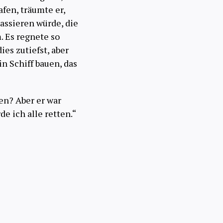
afen, träumte er,
assieren würde, die
. Es regnete so
ies zutiefst, aber
n Schiff bauen, das
fen? Aber er war
e ich alle retten.“