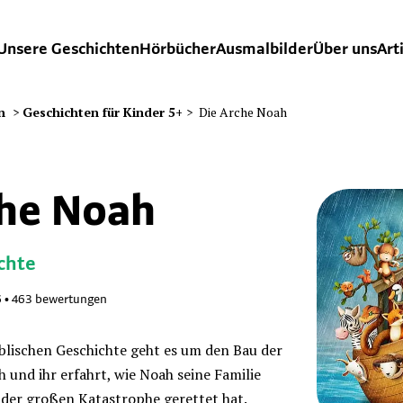
Unsere Geschichten
Hörbücher
Ausmalbilder
Über uns
Art
n
>
Geschichten für Kinder 5+
>
Die Arche Noah
che Noah
chte
6
•
463
bewertungen
iblischen Geschichte geht es um den Bau der
und ihr erfahrt, wie Noah seine Familie
 der großen Katastrophe gerettet hat.