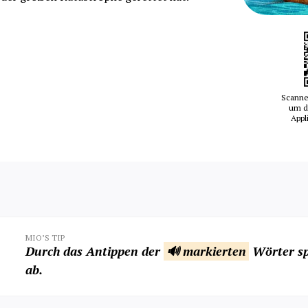
Scanne
um d
Appl
MIO’S TIP
Durch das Antippen der
🔊 markierten
Wörter sp
ab.