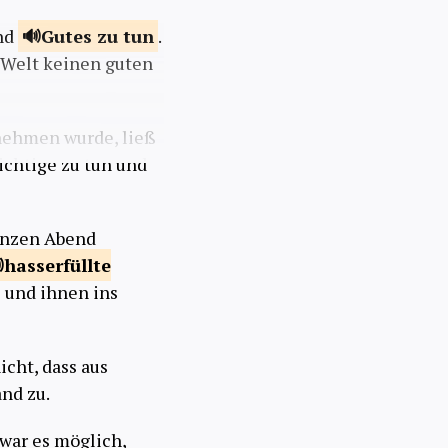
und
Gutes zu
tun
.
er Welt keinen guten
nehmen wurde, ließ
ichtige zu tun und
ganzen Abend
hasserfüllte
e und ihnen ins
icht, dass aus
nd zu.
 war es möglich,