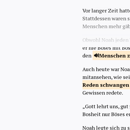
Vor langer Zeit hat
Stattdessen waren s
Menschen mehr gäbe 
Obwohl Noah jeden 
er nie Böses mit Bö
den
Menschen 
Auch heute war Noa
mitansehen, wie se
Reden
schwangen
Gewissen redete.
„Gott lehrt uns, gut
Bosheit nur Böses 
Noah legte sich zu s