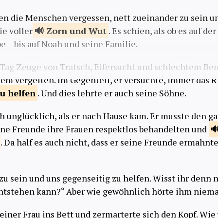
ten die Menschen vergessen, nett zueinander zu sein 
ie voller
Zorn und
Wut
. Es schien, als ob es auf d
– bis auf Noah und seine Familie.
Tag Zeuge von Tratsch, Eifersucht und schlechtem Be
sem vergelten. Im Gegenteil, er versuchte, immer das R
zu
helfen
. Und dies lehrte er auch seine Söhne.
h unglücklich, als er nach Hause kam. Er musste den 
ine Freunde ihre Frauen respektlos behandelten und
. Da half es auch nicht, dass er seine Freunde ermahnt
 zu sein und uns gegenseitig zu helfen. Wisst ihr denn n
entstehen kann?“ Aber wie gewöhnlich hörte ihm niema
einer Frau ins Bett und zermarterte sich den Kopf. Wie