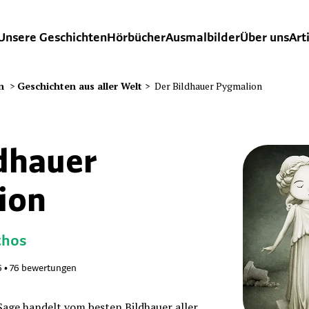
Unsere Geschichten
Hörbücher
Ausmalbilder
Über uns
Art
n
>
Geschichten aus aller Welt
>
Der Bildhauer Pygmalion
ldhauer
ion
thos
6
•
76
bewertungen
 Sage handelt vom besten Bildhauer aller