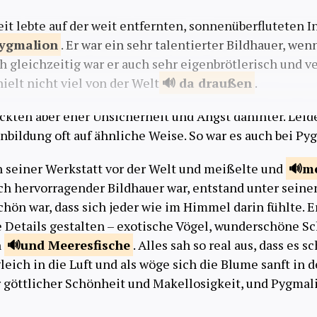
eit lebte auf der weit entfernten, sonnenüberfluteten I
ygmalion
. Er war ein sehr talentierter Bildhauer, wen
h gleichzeitig war er auch sehr eigenbrötlerisch und ve
ielt nicht viel von der Welt
da
draußen
.
eckten aber eher Unsicherheit und Angst dahinter. Leid
nbildung oft auf ähnliche Weise. So war es auch bei Py
in seiner Werkstatt vor der Welt und meißelte und
m
ich hervorragender Bildhauer war, entstand unter sein
chön war, dass sich jeder wie im Himmel darin fühlte. 
ste Details gestalten – exotische Vögel, wunderschöne S
n
und
Meeresfische
. Alles sah so real aus, dass es s
eich in die Luft und als wöge sich die Blume sanft in d
r göttlicher Schönheit und Makellosigkeit, und Pygma