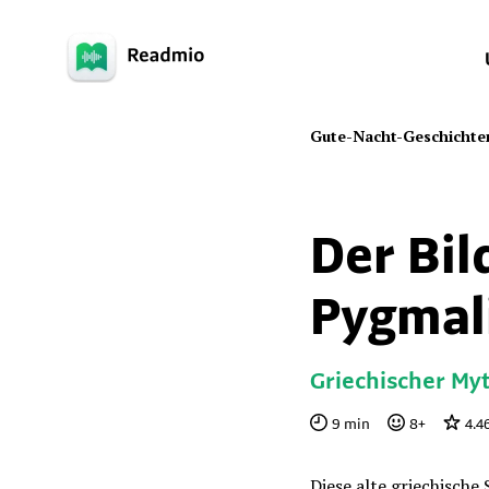
Gute-Nacht-Geschichte
Der Bi
Pygmal
Griechischer My
9
min
8
+
4.4
Diese alte griechische