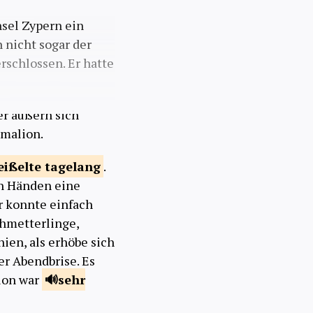
nsel Zypern ein
n nicht sogar der
rschlossen. Er hatte
er äußern sich
gmalion.
eißelte
tagelang
.
en Händen eine
Er konnte einfach
chmetterlinge,
chien, als erhöbe sich
er Abendbrise. Es
lion war
sehr