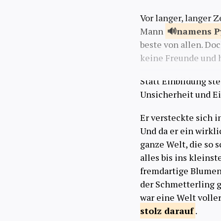
Vor langer, langer Z
Mann
namens
P
beste von allen. Doc
keine Freunde und h
Statt Einbildung st
Unsicherheit und Ei
Er versteckte sich 
Und da er ein wirkl
ganze Welt, die so s
alles bis ins klein
fremdartige Blume
der Schmetterling gl
war eine Welt volle
stolz
darauf
.