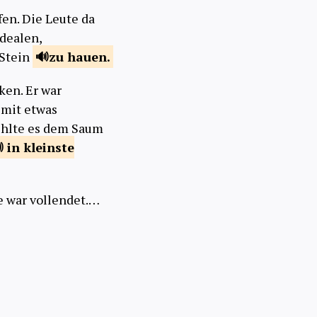
fen. Die Leute da
dealen,
 Stein
zu
hauen.
ken. Er war
r mit etwas
ehlte es dem Saum
in kleinste
e war vollendet.…